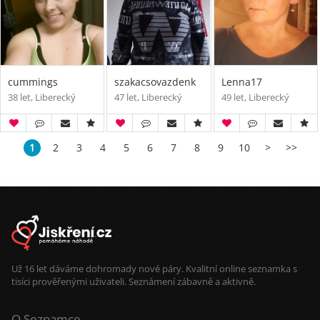
cummings
szakacsovazdenk
Lenna17
38 let, Liberecký
47 let, Liberecký
49 let, Liberecký
1
2
3
4
5
6
7
8
9
10
>
>>
Už 16 let dáváme dohromady nové páry. Kvalitní online seznamka s
tisíci prověřenými uživateli. Seznámení zábavně a aktivně.
O Seznamce