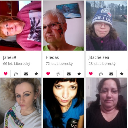
Jane59
Hledas
Jitachelsea
66 let, Liberecký
72 let, Liberecký
28 let, Liberecký