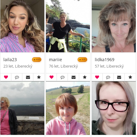
laila23
mariie
lidka1969
VIP
VIP
23 let, Liberecký
76 let, Liberecký
57 let, Liberecký