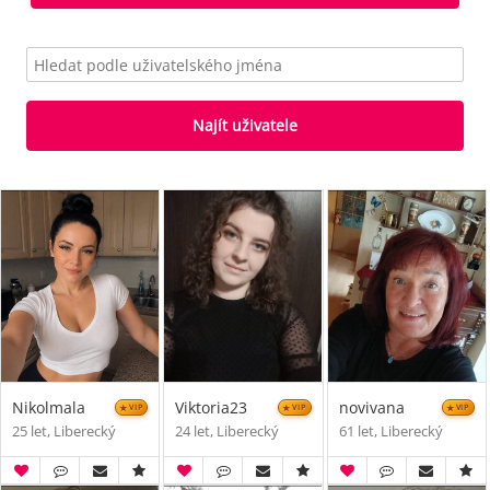
Najít uživatele
Nikolmala
Viktoria23
novivana
VIP
VIP
VIP
25 let, Liberecký
24 let, Liberecký
61 let, Liberecký