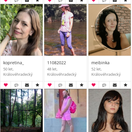
kopretina_
11082022
meibinka
50 let,
48 let,
52 let,
Královéhradecký
Královéhradecký
Královéhradecký