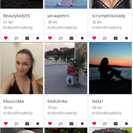
Beautylady55
Janaapetro
scrumptiouslady
61 let,
38 let,
30 let,
Královéhradecký
Královéhradecký
Královéhradecký
Kkuucckka
bedulinka
Nela1
39 let,
70 let,
58 let,
Královéhradecký
Královéhradecký
Královéhradecký