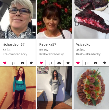
richardson67
Rebelka57
Vsivadko
58 let,
69 let,
35 let,
Královéhradecký
Královéhradecký
Královéhradecký