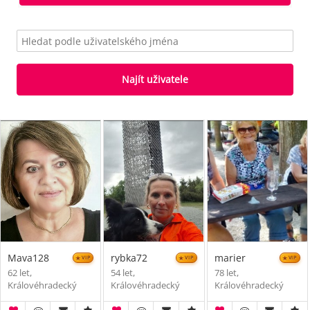
Najít uživatele
Mava128
rybka72
marier
VIP
VIP
VIP
62 let,
54 let,
78 let,
Královéhradecký
Královéhradecký
Královéhradecký