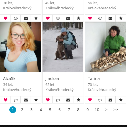
36 let,
49 let,
56 let,
Královéhradecký
Královéhradecký
Královéhradecký
AlcaSk
Jindraa
Tatina
34 let,
62 let,
70 let,
Královéhradecký
Královéhradecký
Královéhradecký
1
2
3
4
5
6
7
8
9
10
>
>>