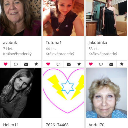
avobuk
Tutuna1
Jakubinka
71 let,
44 let,
53 let,
Královéhradecký
Královéhradecký
Královéhradecký
Helen11
7626174468
Andel70