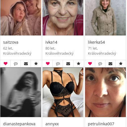
saitzova
ivka14
likerka54
62 let,
80 let,
71 let,
Královéhradecký
Královéhradecký
Královéhradecký
dianastepankova
annyxx
petrulinka007