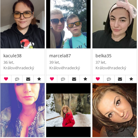
kacule38
marcela87
belka35
36 let,
39 let,
37 let,
Královéhradecký
Královéhradecký
Královéhradecký