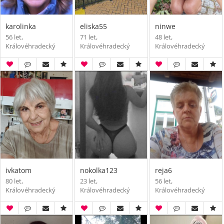
karolinka
eliska55
ninwe
56 let,
71 let,
48 let,
Královéhradecký
Královéhradecký
Královéhradecký
ivkatom
nokolka123
reja6
80 let,
23 let,
56 let,
Královéhradecký
Královéhradecký
Královéhradecký