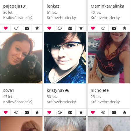
pajapaja131
lenkaz
MaminkaMalinka
36 let,
61 let,
40 let,
Královéhradecký
Královéhradecký
Královéhradecký
sova1
kristyna996
nicholete
45 let,
30 let,
25 let,
Královéhradecký
Královéhradecký
Královéhradecký