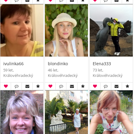
ivulinka66
blondinko
Elena333
59 let,
46 let,
73 let,
Královéhradecký
Královéhradecký
Královéhradecký