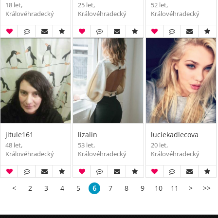
18 let,
25 let,
52 let,
Královéhradecký
Královéhradecký
Královéhradecký
jitule161
lizalin
luciekadlecova
48 let,
53 let,
20 let,
Královéhradecký
Královéhradecký
Královéhradecký
<
2
3
4
5
6
7
8
9
10
11
>
>>