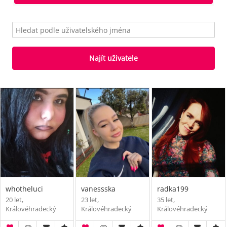
Najít uživatele
whotheluci
vanessska
radka199
20 let,
23 let,
35 let,
Královéhradecký
Královéhradecký
Královéhradecký