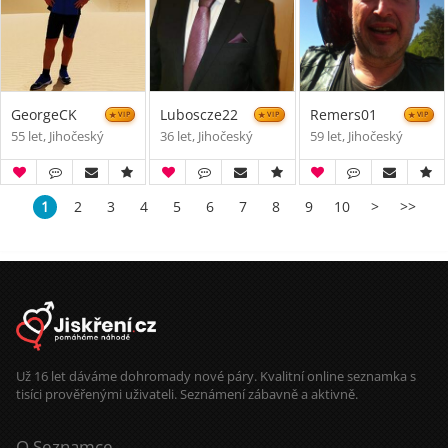
GeorgeCK
Luboscze22
Remers01
VIP
VIP
VIP
55 let, Jihočeský
36 let, Jihočeský
59 let, Jihočeský
1
2
3
4
5
6
7
8
9
10
>
>>
Už 16 let dáváme dohromady nové páry. Kvalitní online seznamka s
tisíci prověřenými uživateli. Seznámení zábavně a aktivně.
O Seznamce