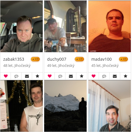
zabak1353
duchy007
madav100
VIP
VIP
VIP
48 let, Jihočeský
49 let, Jihočeský
45 let, Jihočeský