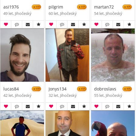
asi1976
pilgrim
martan72
VIP
VIP
VIP
49 let, Jihočeský
60 let, Jihočeský
54 let, Jihočeský
lucas84
Jonys134
dobroslavs
VIP
VIP
VIP
42 let, Jihočeský
32 let, Jihočeský
55 let, Jihočeský