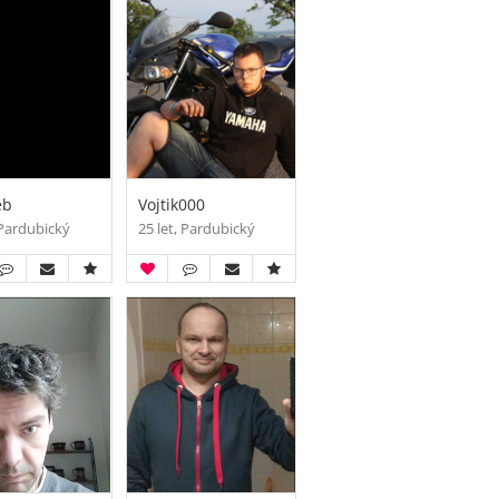
eb
Vojtik000
 Pardubický
25 let, Pardubický