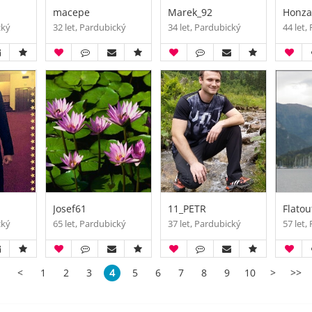
macepe
Marek_92
Honz
cký
32 let, Pardubický
34 let, Pardubický
44 let,
Josef61
11_PETR
Flatou
cký
65 let, Pardubický
37 let, Pardubický
57 let,
<
1
2
3
4
5
6
7
8
9
10
>
>>