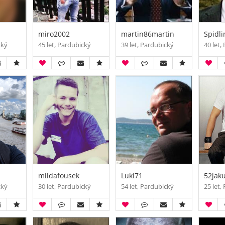
miro2002
martin86martin
Spidli
cký
45 let, Pardubický
39 let, Pardubický
40 let,
mildafousek
Luki71
52jak
cký
30 let, Pardubický
54 let, Pardubický
25 let,