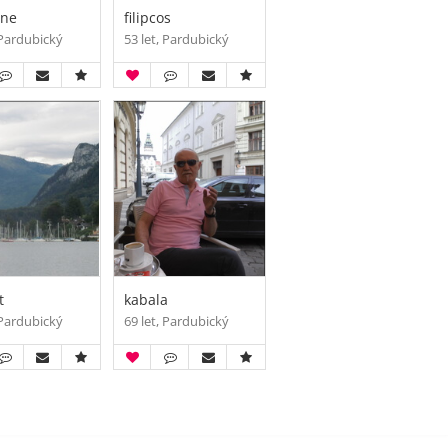
ane
filipcos
 Pardubický
53 let, Pardubický
t
kabala
 Pardubický
69 let, Pardubický