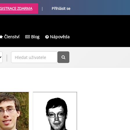
GISTRACE ZDARMA
|
Přihlásit se
Členství
Blog
Nápověda
|