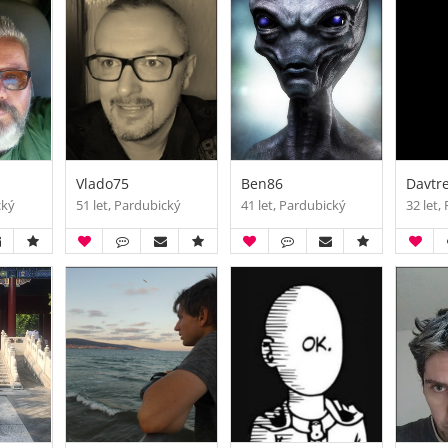
Vlado75
Ben86
Davtr
cký
51 let, Pardubický
41 let, Pardubický
32 let,