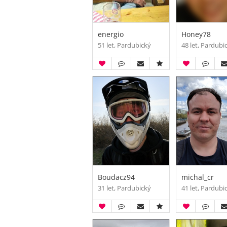
energio
Honey78
51 let, Pardubický
48 let, Pardubi
Boudacz94
michal_cr
31 let, Pardubický
41 let, Pardubi