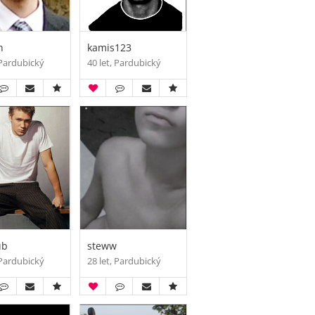
n
kamis123
 Pardubický
40 let, Pardubický
ub
steww
 Pardubický
28 let, Pardubický