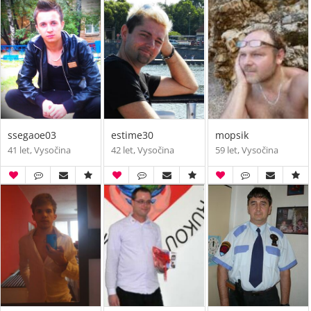
ssegaoe03
estime30
mopsik
41 let, Vysočina
42 let, Vysočina
59 let, Vysočina