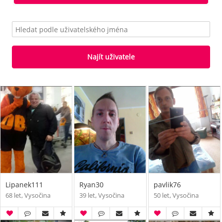
Najít uživatele
Lipanek111
Ryan30
pavlik76
68 let, Vysočina
39 let, Vysočina
50 let, Vysočina