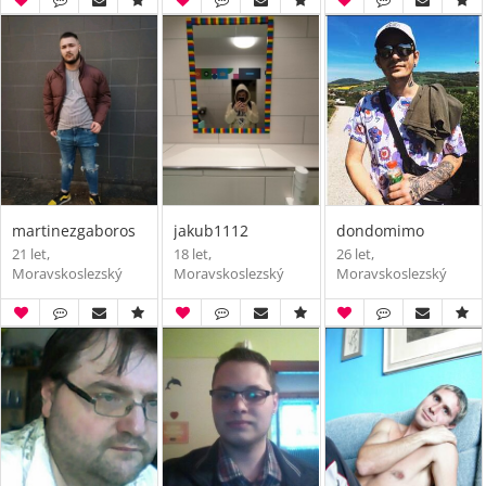
martinezgaboros
jakub1112
dondomimo
21 let,
18 let,
26 let,
Moravskoslezský
Moravskoslezský
Moravskoslezský