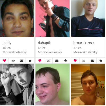
joddy
dahapik
broucek1989
46 let,
46 let,
37 let,
Moravskoslezský
Moravskoslezský
Moravskoslezský