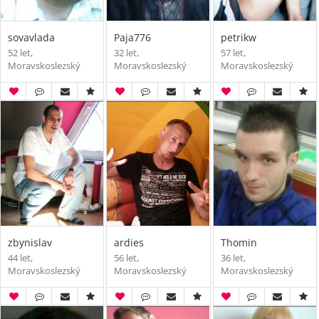
sovavlada
Paja776
petrikw
52 let,
32 let,
57 let,
Moravskoslezský
Moravskoslezský
Moravskoslezský
zbynislav
ardies
Thomin
44 let,
56 let,
36 let,
Moravskoslezský
Moravskoslezský
Moravskoslezský