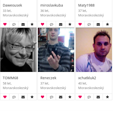
Daweousek
miroslavkuba
Maty1988
33 let,
36 let,
37 let,
Moravskoslezský
Moravskoslezský
Moravskoslezský
TOMM68
Reneczek
xchatkluk2
58 let,
37 let,
40 let,
Moravskoslezský
Moravskoslezský
Moravskoslezský