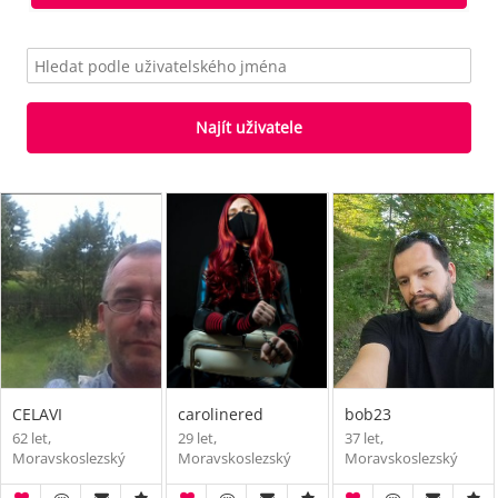
Najít uživatele
CELAVI
carolinered
bob23
62 let,
29 let,
37 let,
Moravskoslezský
Moravskoslezský
Moravskoslezský