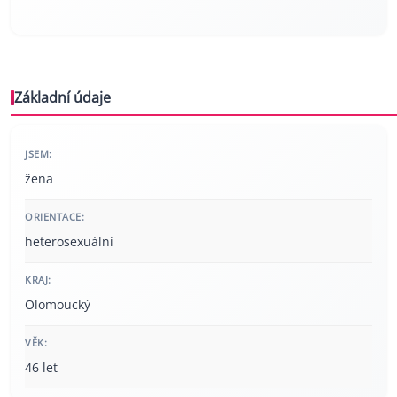
Základní údaje
JSEM:
žena
ORIENTACE:
heterosexuální
KRAJ:
Olomoucký
VĚK:
46 let