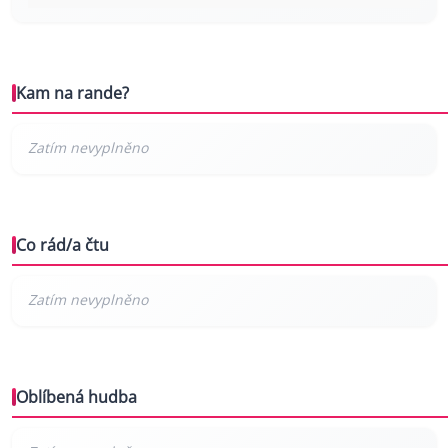
Kam na rande?
Co rád/a čtu
Oblíbená hudba