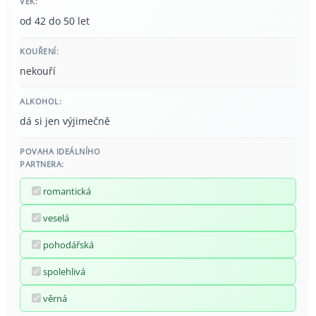
VĚK:
od 42 do 50 let
KOUŘENÍ:
nekouří
ALKOHOL:
dá si jen výjimečně
POVAHA IDEÁLNÍHO
PARTNERA:
romantická
veselá
pohodářská
spolehlivá
věrná