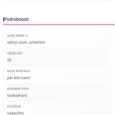
Podrobnosti
MÁM ZÁJEM O:
vážný vztah, přátelství
VZDĚLÁNÍ:
SŠ
MOJE POSTAVA:
pár kilo navíc'
RODINNÝ STAV:
svobodný/á
KOUŘENÍ:
nekouřím