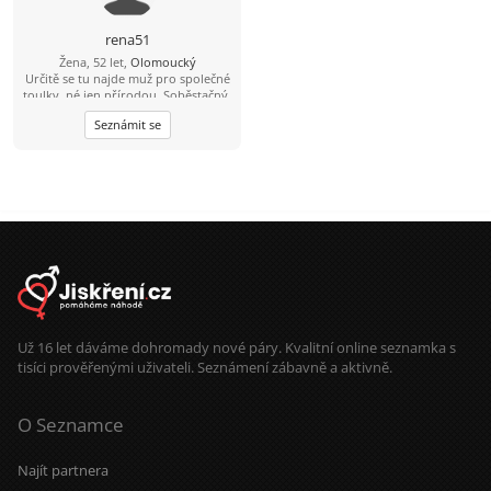
Pokud si vážíte maličkostí a chcete se
lépe poznat, napište mi! Ráda se o
rena51
vás dozvím více. Uvidíme se tam!
Žena, 52 let,
Olomoucký
Určitě se tu najde muž pro společné
toulky, né jen přírodou. Soběstačný,
se srovnanou minulostí, s pohledem
Seznámit se
do budoucnosti. Vstříc životu, tomu
co nám ještě může nabídnout.
Už 16 let dáváme dohromady nové páry. Kvalitní online seznamka s
tisíci prověřenými uživateli. Seznámení zábavně a aktivně.
O Seznamce
Najít partnera