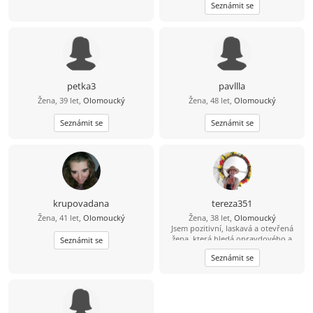
Seznámit se
petka3
pavllla
Žena, 39 let,
Olomoucký
Žena, 48 let,
Olomoucký
Seznámit se
Seznámit se
krupovadana
tereza351
Žena, 41 let,
Olomoucký
Žena, 38 let,
Olomoucký
Jsem pozitivní, laskavá a otevřená
žena, která hledá opravdového a
Seznámit se
upřímného partnera pro společná
Seznámit se
dobrodružství. Miluji cestování,
trávení času venku, čtení dobrých
knih a užívání si života. Ve vztahu si
cením upřímnosti, důvěry a smyslu
pro humor. Hledám někoho, kdo
sdílí mé zájmy a bude mou oporou.