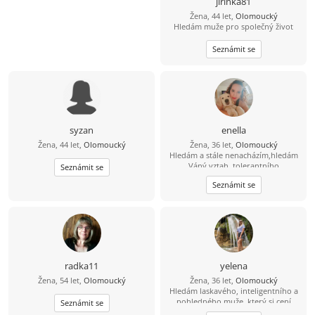
jirinka81
Žena, 44 let,
Olomoucký
Hledám muže pro společný život
Seznámit se
syzan
enella
Žena, 44 let,
Olomoucký
Žena, 36 let,
Olomoucký
Hledám a stále nenacházím,hledám
Váný vztah ,tolerantního
Seznámit se
muže,pracujícího a hodného naopak
Seznámit se
mu mohu nabídnout svvé srdce a
svou Lásku !!!jen vážně!!Hledám i
nové přátelé,jak se říká kamarádů
není nikdy dost :o))
radka11
yelena
Žena, 54 let,
Olomoucký
Žena, 36 let,
Olomoucký
Hledám laskavého, inteligentního a
pohledného muže, který si cení
Seznámit se
upřímnosti a miluje pohodlí.