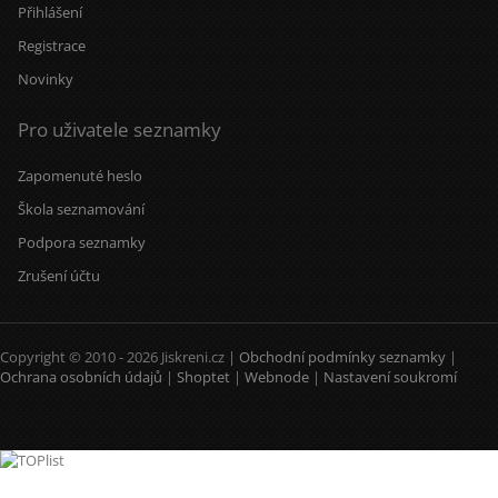
Přihlášení
Registrace
Novinky
Pro uživatele seznamky
Zapomenuté heslo
Škola seznamování
Podpora seznamky
Zrušení účtu
Copyright © 2010 - 2026 Jiskreni.cz |
Obchodní podmínky seznamky
|
Ochrana osobních údajů
|
Shoptet
|
Webnode
|
Nastavení soukromí