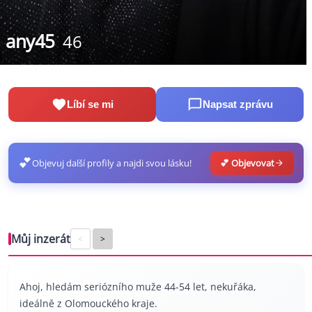
any45
46
Líbí se mi
Napsat zprávu
💕
Objevuj další profily a najdi svou lásku!
💕 Objevovat
Můj inzerát
<
>
Ahoj, hledám seriózního muže 44-54 let, nekuřáka,
ideálně z Olomouckého kraje.