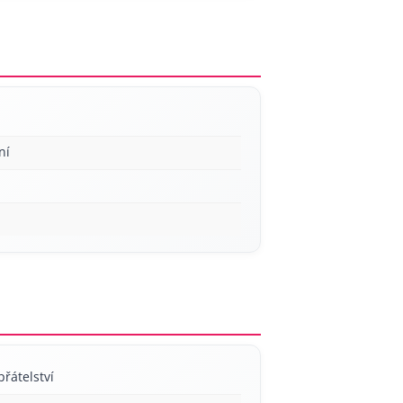
ní
přátelství