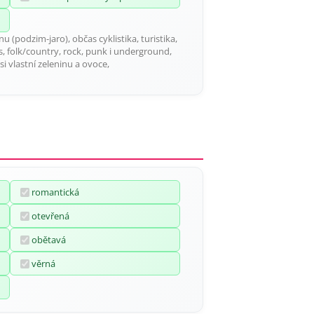
nu (podzim-jaro), občas cyklistika, turistika,
ass, folk/country, rock, punk i underground,
si vlastní zeleninu a ovoce,
romantická
otevřená
obětavá
věrná