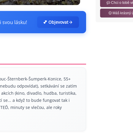
Chci o tobě v
Máš krásný 
i svou lásku!
💕 Objevovat
ouc-Šternberk-Šumperk-Konice, 55+
 nebudu odpovídat), setkávání se zatím
akcích (kino, divadlo, hudba, turistika,
í se... a když to bude fungovat tak i
e TEĎ, minuty se vlečou, ale roky