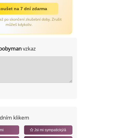
oušet na 7 dní zdarma
až po skončení zkušební doby. Zrušit
můžeš kdykoliv.
bobyman
vzkaz
edním klikem
 mi
Jsi mi sympatický/á