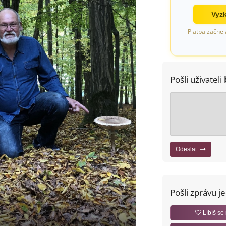
Vyzk
Platba začne 
Pošli uživateli
Odeslat
Pošli zprávu j
Líbíš se