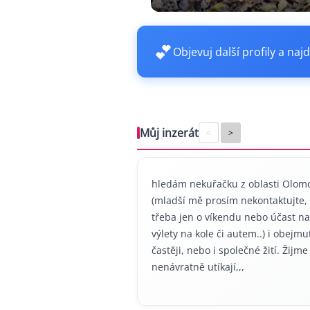
💕
Objevuj další profily a najd
Můj inzerát
<
>
hledám nekuřačku z oblasti Olom
(mladší mě prosím nekontaktujte,
třeba jen o víkendu nebo účast na 
výlety na kole či autem..) i obejmut
častěji, nebo i společné žití. Žijm
nenávratně utíkají,,,