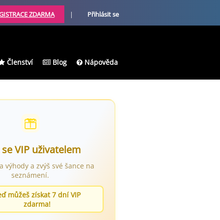
GISTRACE ZDARMA
|
Přihlásit se
Členství
Blog
Nápověda
 se VIP uživatelem
ra výhody a zvýš své šance na
seznámení.
eď můžeš získat 7 dní VIP
zdarma!