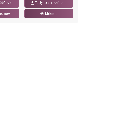
ědět víc
Tady to zajiskřilo ...
úsměv
Mrknutí