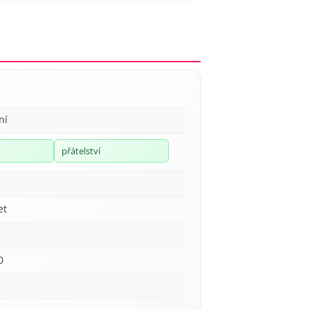
ní
přátelství
et
0