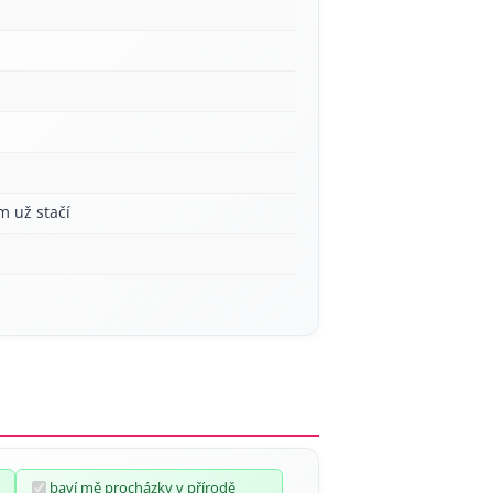
m už stačí
baví mě procházky v přírodě