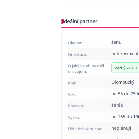
Ideální partner
ženu
Hledám:
heterosexuál
Orientace:
O jaký vztah by měl
vážný vztah
mít zájem:
Olomoucký
Kraj:
od 55 do 75 l
Věk:
štíhlá
Postava:
od 165 do 19
Výška:
neplánuji
Děti do budoucna: