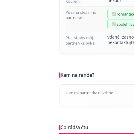
nekouří
Kouření:
Povaha ideálního
romantic
partnera:
spolehliv
vdané, zasno
Přeji si, aby můj
nekontaktujt
partner/ka byl/a:
Kam na rande?
kam mi partnerka navrhne
Co rád/a čtu