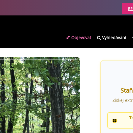
RE
💕 Objevovat
Vyhledávání
Staň
Získej ext
T