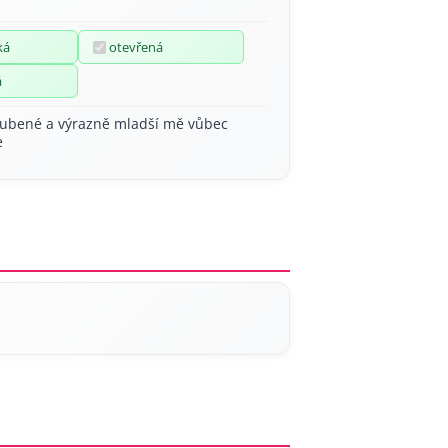
ká
otevřená
á
ubené a výrazně mladší mě vůbec
e