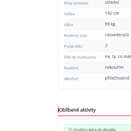
střední
Moje postava:
192 cm
Výška:
99 kg
Váha:
rozvedený/á
Rodinný stav:
2
Počet dětí:
ne, ty, co má
Děti do budoucna:
nekouřím
Kouření:
příležitostně
Alkohol:
Oblíbené aktivity
chodím rád/a do divadla