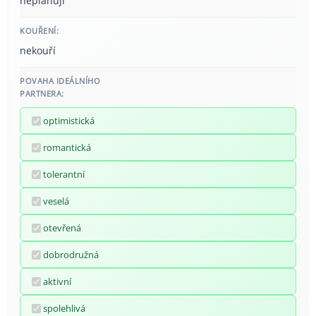
neplánuji
KOUŘENÍ:
nekouří
POVAHA IDEÁLNÍHO
PARTNERA:
optimistická
romantická
tolerantní
veselá
otevřená
dobrodružná
aktivní
spolehlivá