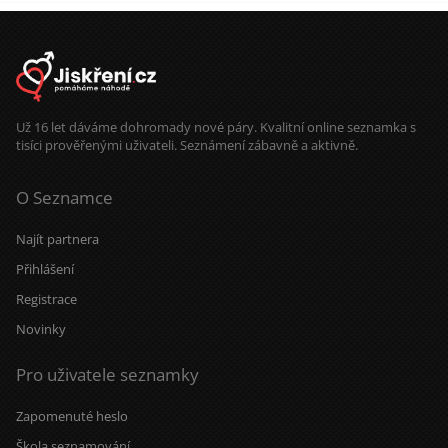
mám windsurfing, můžeme jet na
vodu i jinam. Zajímá mě i tantra a
podobné věci. Děti nemám. Celá ČR.
Jsem z Prahy, mám tu domek,
společné bydlení možné.
Už 16 let dáváme dohromady nové páry. Kvalitní online seznamka s
tisíci prověřenými uživateli. Seznámení zábavně a aktivně.
O Seznamce
Najít partnera
Přihlášení
Registrace
Novinky
Pro uživatele seznamky
Zapomenuté heslo
Škola seznamování