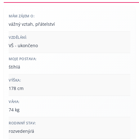
MÁM ZÁJEM O:
vážný vztah, přátelství
VZDĚLÁNÍ:
VŠ - ukončeno
MOJE POSTAVA:
štíhlá
VÝŠKA:
178 cm
VÁHA:
74 kg
RODINNÝ STAV:
rozvedený/á