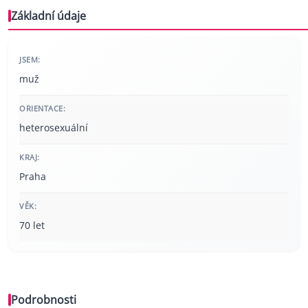
Základní údaje
JSEM:
muž
ORIENTACE:
heterosexuální
KRAJ:
Praha
VĚK:
70 let
Podrobnosti