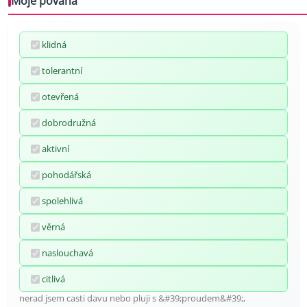
Moje povaha
klidná
tolerantní
otevřená
dobrodružná
aktivní
pohodářská
spolehlivá
věrná
naslouchavá
citlivá
nerad jsem casti davu nebo pluji s &#39;proudem&#39;,