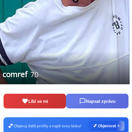
comref
70
Líbí se mi
Napsat zprávu
💕
Objevuj další profily a najdi svou lásku!
💕 Objevovat