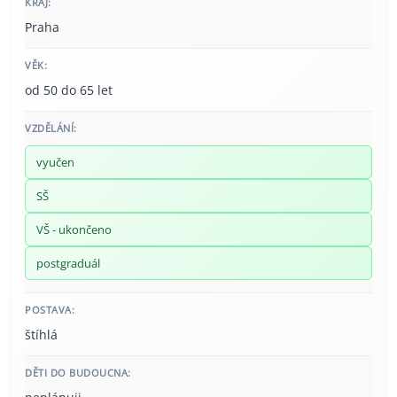
KRAJ:
Praha
VĚK:
od 50 do 65 let
VZDĚLÁNÍ:
vyučen
SŠ
VŠ - ukončeno
postgraduál
POSTAVA:
štíhlá
DĚTI DO BUDOUCNA: