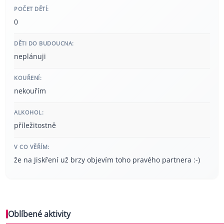
POČET DĚTÍ:
0
DĚTI DO BUDOUCNA:
neplánuji
KOUŘENÍ:
nekouřím
ALKOHOL:
příležitostně
V CO VĚŘÍM:
že na Jiskření už brzy objevím toho pravého partnera :-)
Oblíbené aktivity