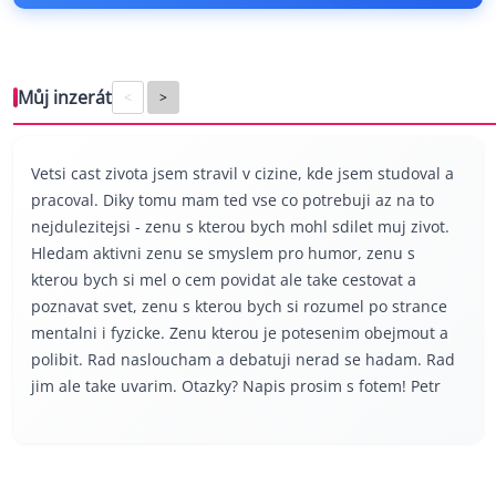
Můj inzerát
<
>
Vetsi cast zivota jsem stravil v cizine, kde jsem studoval a
pracoval. Diky tomu mam ted vse co potrebuji az na to
nejdulezitejsi - zenu s kterou bych mohl sdilet muj zivot.
Hledam aktivni zenu se smyslem pro humor, zenu s
kterou bych si mel o cem povidat ale take cestovat a
poznavat svet, zenu s kterou bych si rozumel po strance
mentalni i fyzicke. Zenu kterou je potesenim obejmout a
polibit. Rad nasloucham a debatuji nerad se hadam. Rad
jim ale take uvarim. Otazky? Napis prosim s fotem! Petr