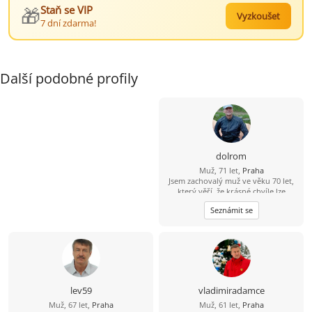
🎁
Staň se VIP
Vyzkoušet
7 dní zdarma!
Další podobné profily
dolrom
Muž, 71 let,
Praha
Jsem zachovalý muž ve věku 70 let,
který věří, že krásné chvíle lze
prožívat v každém věku. Mám rád
Seznámit se
pohyb, přírodu. Divadlo, koncerty a
filmy. Hledám ženu od 60 let, která
se chce smát, povídat si a těšit se z
maličkostí.
lev59
vladimiradamce
Muž, 67 let,
Praha
Muž, 61 let,
Praha