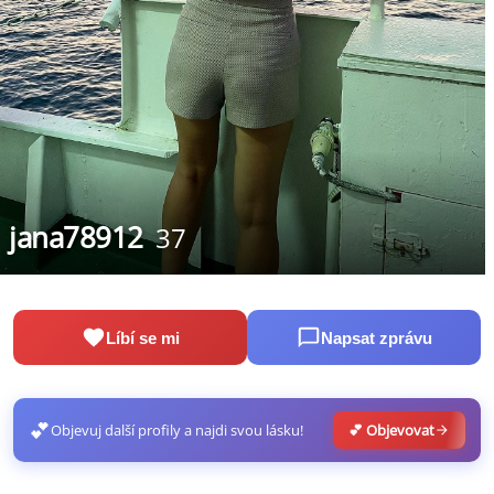
jana78912
37
Líbí se mi
Napsat zprávu
💕
Objevuj další profily a najdi svou lásku!
💕 Objevovat