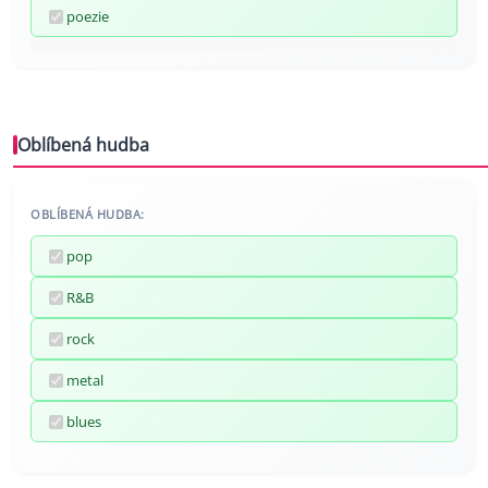
poezie
Oblíbená hudba
OBLÍBENÁ HUDBA:
pop
R&B
rock
metal
blues