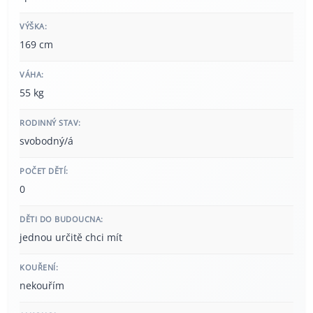
VÝŠKA:
169 cm
VÁHA:
55 kg
RODINNÝ STAV:
svobodný/á
POČET DĚTÍ:
0
DĚTI DO BUDOUCNA:
jednou určitě chci mít
KOUŘENÍ:
nekouřím