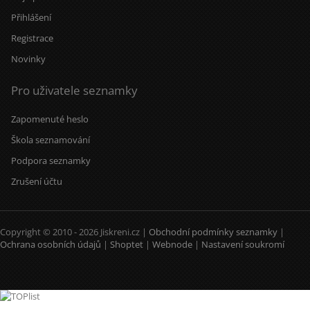
Přihlášení
Registrace
Novinky
Pro uživatele seznamky
Zapomenuté heslo
Škola seznamování
Podpora seznamky
Zrušení účtu
Copyright © 2010 - 2026 Jiskreni.cz |
Obchodní podmínky seznamky
|
Ochrana osobních údajů
|
Shoptet
|
Webnode
|
Nastavení soukromí