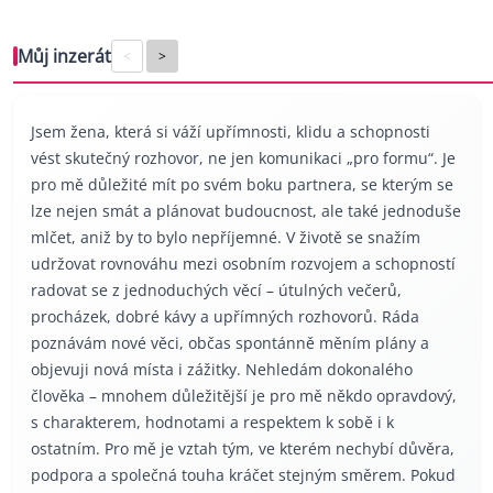
Můj inzerát
<
>
Jsem žena, která si váží upřímnosti, klidu a schopnosti
vést skutečný rozhovor, ne jen komunikaci „pro formu“. Je
pro mě důležité mít po svém boku partnera, se kterým se
lze nejen smát a plánovat budoucnost, ale také jednoduše
mlčet, aniž by to bylo nepříjemné. V životě se snažím
udržovat rovnováhu mezi osobním rozvojem a schopností
radovat se z jednoduchých věcí – útulných večerů,
procházek, dobré kávy a upřímných rozhovorů. Ráda
poznávám nové věci, občas spontánně měním plány a
objevuji nová místa i zážitky. Nehledám dokonalého
člověka – mnohem důležitější je pro mě někdo opravdový,
s charakterem, hodnotami a respektem k sobě i k
ostatním. Pro mě je vztah tým, ve kterém nechybí důvěra,
podpora a společná touha kráčet stejným směrem. Pokud