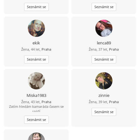
zabyvam různými druhy cvičení a
nás 3. Jsem poměrně akční, ale umím
Seznámit se
Seznámit se
zdravým životním stylem, ale
i odpočívat. Ráda bych někoho kdo
samozrejme rezervy jsou ;-). Osobni
chce opravdu vztah a nechce trávit
rozvoj mne obohacuje život, je to
čas jen dopisováním.
zábavná cesta. Byla bych rada,
kdybys na tom alespon castecne byl
podobne, je přínosem spolu růst :-).
Ale koníčky nemusíme mít stejne, je
fajn se i oddělit, stejný bychom měli
ekik
lenca89
mít takový ten základ lidství…
Žena, 44 let,
Praha
Žena, 37 let,
Praha
Seznámit se
Seznámit se
Miska1983
zinnie
Žena, 43 let,
Praha
Žena, 39 let,
Praha
Zatím hledám kamaráda časem se
uvidí
Seznámit se
Seznámit se