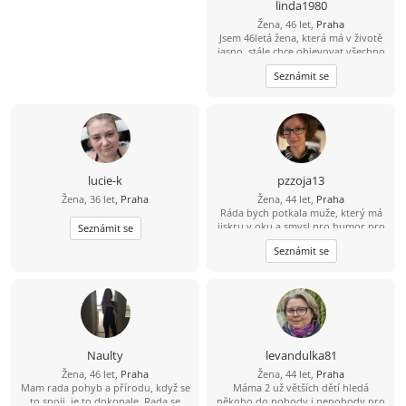
linda1980
Žena, 46 let,
Praha
Jsem 46letá žena, která má v životě
jasno, stále chce objevovat všechno
hezké, co život nabízí. Láká mě
Seznámit se
poznávání nových míst ať už jde o
výlet po hradech, nebo objevování
cizích kultur v zahraničí. Miluju
kulturu, potěší mě lístky do divadla,
film, nebo možnost si někde
zatancovat. Hledám muže, který se
umí smát, ale i otevřeně pokecat o
životě. Hledám vážný vztah založený
lucie-k
pzzoja13
na upřímnosti a vzájemném
Žena, 36 let,
Praha
Žena, 44 let,
Praha
respektu. Pokud máš vyřešenou
Ráda bych potkala muže, který má
minulost a chceš začít psát novou
jiskru v oku a smysl pro humor pro
Seznámit se
kapitolu, budeme si rozumět.
společné zítřky.
Seznámit se
Naulty
levandulka81
Žena, 46 let,
Praha
Žena, 44 let,
Praha
Mam rada pohyb a přírodu, když se
Máma 2 už větších dětí hledá
to spoji, je to dokonale. Rada se
někoho do pohody i nepohody pro