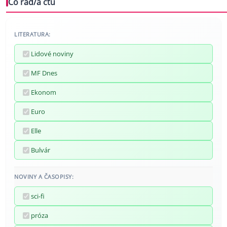
Co rád/a čtu
LITERATURA:
Lidové noviny
MF Dnes
Ekonom
Euro
Elle
Bulvár
NOVINY A ČASOPISY:
sci-fi
próza