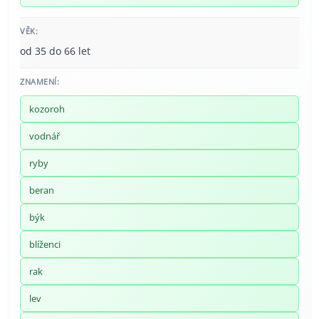
VĚK:
od 35 do 66 let
ZNAMENÍ:
kozoroh
vodnář
ryby
beran
býk
blíženci
rak
lev