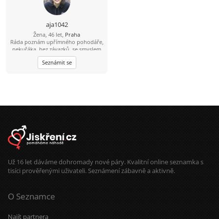
aja1042
Žena, 46 let,
Praha
Ráda poznám upřímného pohodáře,
nekuřáka, bez závazků, se smyslem
pro humor, který by se mnou sdílel
Seznámit se
podobné zájmy. Mám ráda přírodu,
procházky, výlety.
Už 16 let dáváme dohromady nové páry. Kvalitní online seznamka s
tisíci prověřenými uživateli. Seznámení zábavně a aktivně.
O Seznamce
Najít partnera