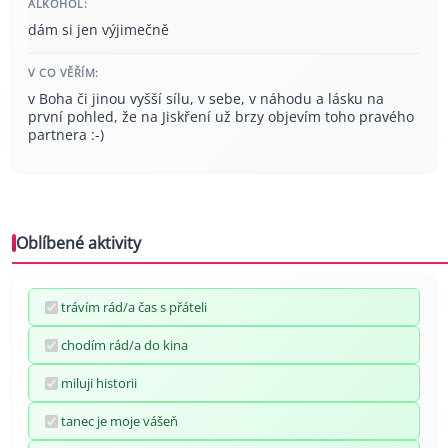
ALKOHOL:
dám si jen výjimečně
V CO VĚŘÍM:
v Boha či jinou vyšší sílu, v sebe, v náhodu a lásku na
první pohled, že na Jiskření už brzy objevím toho pravého
partnera :-)
Oblíbené aktivity
trávím rád/a čas s přáteli
chodím rád/a do kina
miluji historii
tanec je moje vášeň