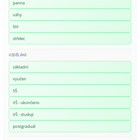
panna
váhy
štír
střelec
VZDĚLÁNÍ:
základní
vyučen
SŠ
VŠ - ukončeno
VŠ - studuji
postgraduál