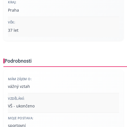
KRAJ:
Praha
VĚK:
37 let
Podrobnosti
MÁM ZÁJEM O:
vážný vztah
VZDĚLÁNÍ:
VŠ - ukončeno
MOJE POSTAVA:
sportovní