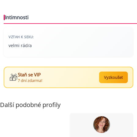
Intimnosti
VZTAH K SEXU:
velmi rád/a
🎁
Staň se VIP
Vyzkoušet
7 dní zdarma!
Další podobné profily