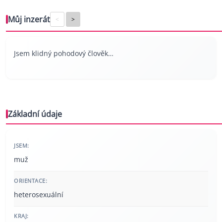
Můj inzerát
<
>
Jsem klidný pohodový člověk…
Základní údaje
JSEM:
muž
ORIENTACE:
heterosexuální
KRAJ: