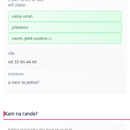
MÍT ZÁJEM:
vážný vztah
přátelství
nevím, ještě uvidíme ;-)
VĚK:
od 33 do 44 let
POSTAVA:
a není to jedno?
Kam na rande?
Klidná procházka aby jsme se poznali…