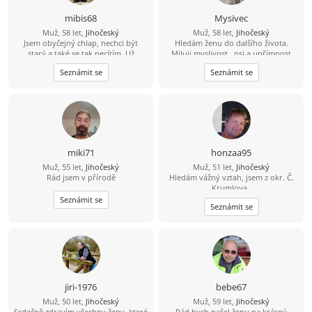
mibis68
Mysivec
Muž, 58 let,
Jihočeský
Muž, 58 let,
Jihočeský
Jsem obyčejný chlap, nechci být
Hledám ženu do dalšího života.
starý a také se tak necítím. Už
Miluji myslivost , psi a upřímnost
dlouho jsem někomu neřekl
Seznámit se
Seznámit se
"miláčku, lásko". Chtěl bych poznat
spíše štíhlou ženu, která by to chtěla
slyšet a které bych stál za to, abych
to i já slyšel iod ní. Jinak dílna,
zahrádka, dům, kolo, voda,
houbaření, cross golf, trochu tanec,
hudba, atd.
miki71
honzaa95
Muž, 55 let,
Jihočeský
Muž, 51 let,
Jihočeský
Rád jsem v přírodě
Hledám vážný vztah, jsem z okr. Č.
Krumlova,.
Seznámit se
Seznámit se
jiri-1976
bebe67
Muž, 50 let,
Jihočeský
Muž, 59 let,
Jihočeský
Srdečně zdravím všechny ženy, které
Rád bych našel ženu na krásný