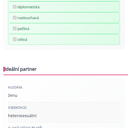
diplomatická
naslouchavá
pečlivá
citlivá
Ideální partner
HLEDÁM:
ženu
ORIENTACE:
heterosexuální
O JAKÝ VZTAH BY MĚL