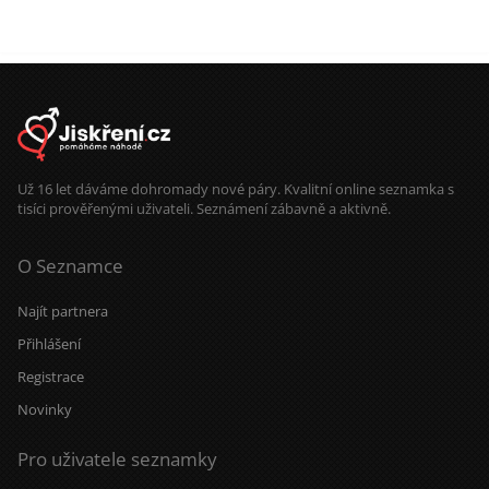
Už 16 let dáváme dohromady nové páry. Kvalitní online seznamka s
tisíci prověřenými uživateli. Seznámení zábavně a aktivně.
O Seznamce
Najít partnera
Přihlášení
Registrace
Novinky
Pro uživatele seznamky