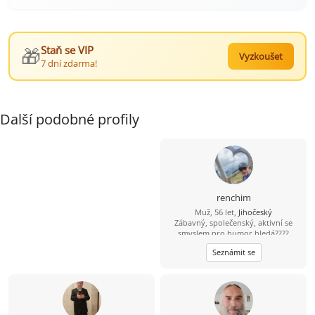
🎁
Staň se VIP
Vyzkoušet
7 dní zdarma!
Další podobné profily
renchim
Muž, 56 let,
Jihočeský
Zábavný, společenský, aktivní se
smyslem pro humor hledá????
Najdu????
Seznámit se