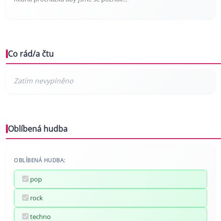
Co rád/a čtu
Oblíbená hudba
OBLÍBENÁ HUDBA:
pop
rock
techno