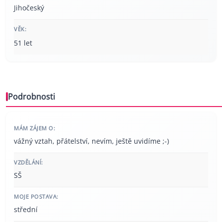
Jihočeský
VĚK:
51 let
Podrobnosti
MÁM ZÁJEM O:
vážný vztah, přátelství, nevím, ještě uvidíme ;-)
VZDĚLÁNÍ:
SŠ
MOJE POSTAVA:
střední