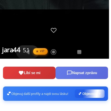
jara44
51
VIP
Líbí se mi
Napsat zprávu
💕
Objevuj další profily a najdi svou lásku!
💕 Objevovat