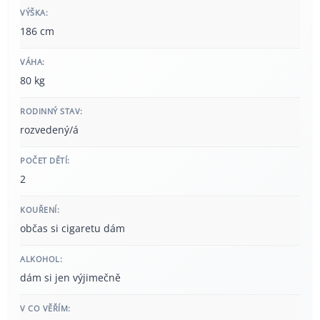
VÝŠKA:
186 cm
VÁHA:
80 kg
RODINNÝ STAV:
rozvedený/á
POČET DĚTÍ:
2
KOUŘENÍ:
občas si cigaretu dám
ALKOHOL:
dám si jen výjimečně
V CO VĚŘÍM: