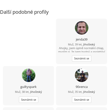
Další podobné profily
jenda39
Muž, 39 let,
Jihočeský
Ahojky, jsem úplně normální chlap,
myslím si, že jsem hodný a spolehliví
a že nezkazím žádnou srandu.
Seznámit se
Hledám k sobě partnerku na
společnou a pohodovou cestu
životem. Malé dítě není
překážkou????
guiltyspark
90venca
Muž, 38 let,
Jihočeský
Muž, 35 let,
Jihočeský
Seznámit se
Seznámit se