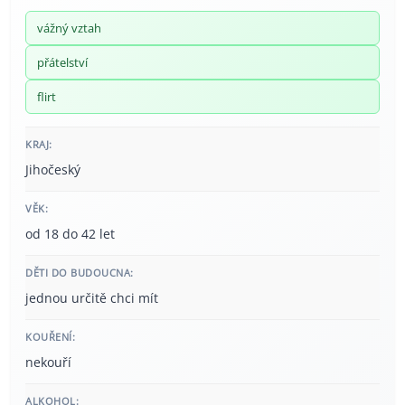
vážný vztah
přátelství
flirt
KRAJ:
Jihočeský
VĚK:
od 18 do 42 let
DĚTI DO BUDOUCNA:
jednou určitě chci mít
KOUŘENÍ:
nekouří
ALKOHOL: