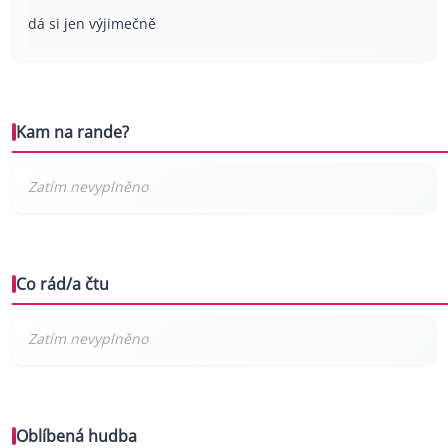
dá si jen výjimečně
Kam na rande?
Co rád/a čtu
Oblíbená hudba