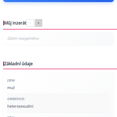
Můj inzerát
<
>
Základní údaje
JSEM:
muž
ORIENTACE:
heterosexuální