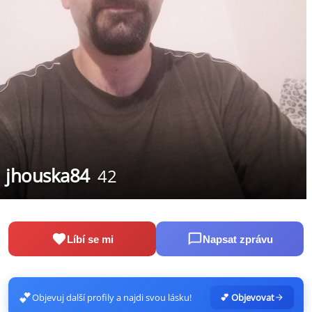
jhouska84
42
Líbí se mi
Napsat zprávu
💕
Objevuj další profily a najdi svou lásku!
💕 Objevovat