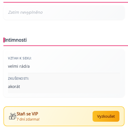
Intimnosti
VZTAH K SEXU:
velmi rád/a
ZKUŠENOSTI:
akorát
🎁
Staň se VIP
Vyzkoušet
7 dní zdarma!