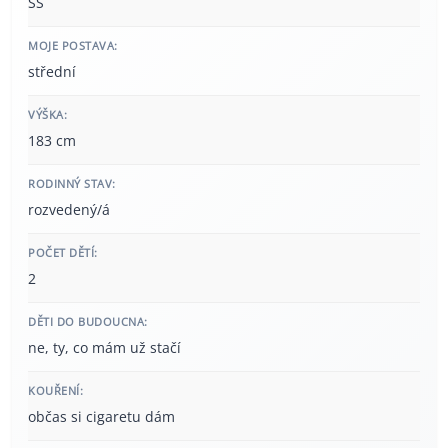
SŠ
MOJE POSTAVA:
střední
VÝŠKA:
183 cm
RODINNÝ STAV:
rozvedený/á
POČET DĚTÍ:
2
DĚTI DO BUDOUCNA:
ne, ty, co mám už stačí
KOUŘENÍ:
občas si cigaretu dám