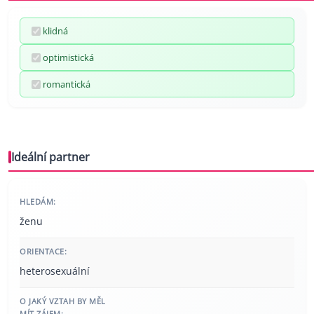
klidná
optimistická
romantická
Ideální partner
HLEDÁM:
ženu
ORIENTACE:
heterosexuální
O JAKÝ VZTAH BY MĚL
MÍT ZÁJEM: