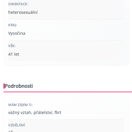
ORIENTACE:
heterosexuální
KRAJ:
Vysočina
VĚK:
41 let
Podrobnosti
MÁM ZÁJEM O:
vážný vztah, přátelství, flirt
VZDĚLÁNÍ: