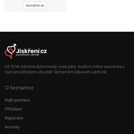
spontánní život ????
Seznámit se
Už 16 let dáváme dohromady nové páry. Kvalitní online seznamka s
tisíci prověřenými uživateli. Seznámení zábavně a aktivně.
O Seznamce
Najít partnera
Přihlášení
Registrace
Novinky