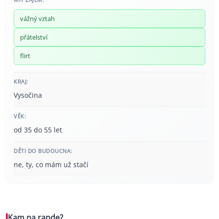
vážný vztah
přátelství
flirt
KRAJ:
Vysočina
VĚK:
od 35 do 55 let
DĚTI DO BUDOUCNA:
ne, ty, co mám už stačí
Kam na rande?