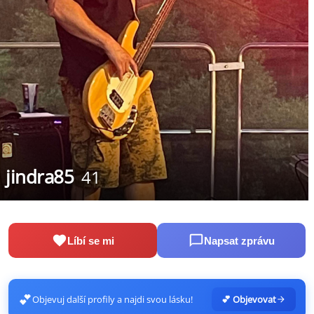
jindra85
41
Líbí se mi
Napsat zprávu
💕
Objevuj další profily a najdi svou lásku!
💕 Objevovat