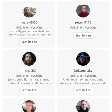
marek3456
petrm9119
Muž, 46 let,
Vysočina
Muž, 34 let,
Vysočina
ovdovělý po ne zcela ideálním
15letém manželství, dcera 11let, tak
Seznámit se
trochu alternativně a pronárodně
Seznámit se
smýšlející, tj. fráze konzum a úspěch
již se mě tak úplně netýkají, přírodu
a výlety milující, místem nynějšího
pobytu se zcela vázán necítím,
uvítám ženu trochu otevřené mysli
michal331
Doktormaky
Muž, 34 let,
Vysočina
Muž, 47 let,
Vysočina
Jsem pohodář, mám rád srandu,
Ahoj,hledám sympatickou ženu
dobrý filmy a knihy. Miluju psy a
která ví co očekává od života a stále
cením si upřímnosti, protože
ještě hledá toho prvého pro
Seznámit se
Seznámit se
nesnáším lži a přetvářku. Radši
společnou cestu.Jsem optimista a
trávím čas s pár opravdovými lidmi
věřím že někde jsi...
než s falešnými. Umím si užít klid,
humor i obyčejné chvíle, které mají
něco do sebe.