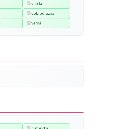
í
veselá
dobrodružná
á
věrná
historická