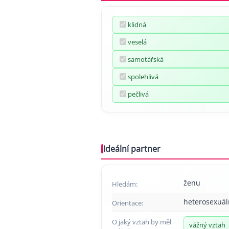
klidná
veselá
samotářská
spolehlivá
pečlivá
Ideální partner
ženu
Hledám:
heterosexuál
Orientace:
O jaký vztah by měl
vážný vztah