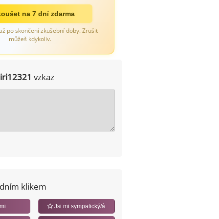
oušet na 7 dní zdarma
až po skončení zkušební doby. Zrušit
můžeš kdykoliv.
jiri12321
vzkaz
edním klikem
 mi
Jsi mi sympatický/á