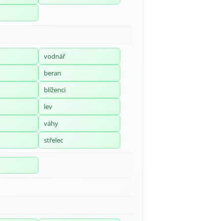
vodnář
beran
blíženci
lev
váhy
střelec