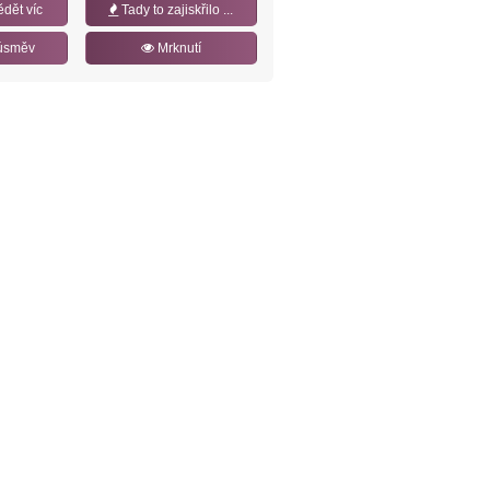
ědět víc
Tady to zajiskřilo ...
úsměv
Mrknutí