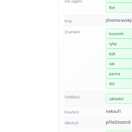
mít zájem:
flirt
Jihomoravský
Kraj:
Znamení:
kozoroh
ryby
býk
rak
panna
štír
Vzdělání:
základní
nekouří
Kouření:
příležitostně
Alkohol: