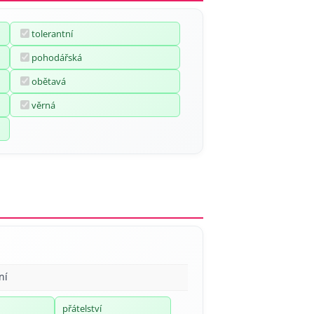
tolerantní
pohodářská
obětavá
věrná
ní
přátelství