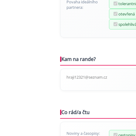
Povaha ideálního
tolerantn
partnera:
otevřená
spolehliv
Kam na rande?
hraji12321@seznam.cz
Co rád/a čtu
Noviny a časopisy:
cestopisy