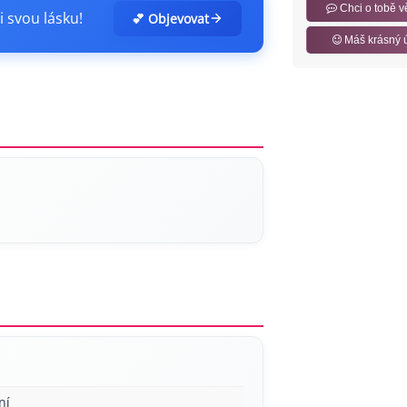
Chci o tobě v
i svou lásku!
💕 Objevovat
Máš krásný 
ní