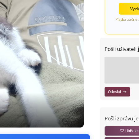
Vyzk
Platba začne 
Pošli uživateli
Odeslat
Pošli zprávu j
Líbíš se