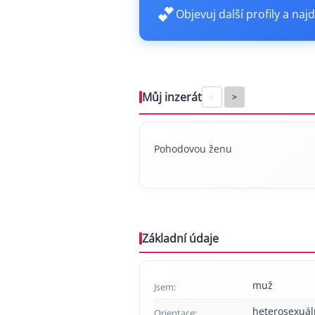
💕
Objevuj další profily a najd
Můj inzerát
<
>
Pohodovou ženu
Základní údaje
muž
Jsem:
heterosexuál
Orientace: