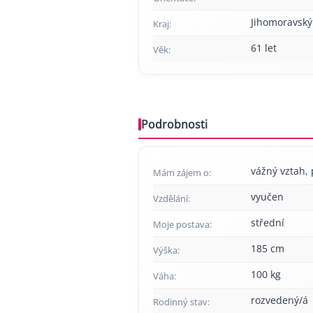
Jihomoravský
Kraj:
61 let
Věk:
Podrobnosti
vážný vztah, p
Mám zájem o:
vyučen
Vzdělání:
střední
Moje postava:
185 cm
Výška:
100 kg
Váha:
rozvedený/á
Rodinný stav: