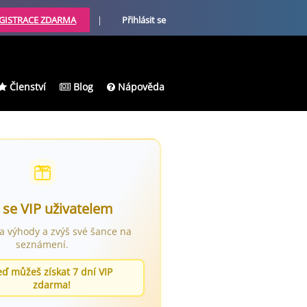
GISTRACE ZDARMA
|
Přihlásit se
Členství
Blog
Nápověda
 se VIP uživatelem
ra výhody a zvýš své šance na
seznámení.
eď můžeš získat 7 dní VIP
zdarma!