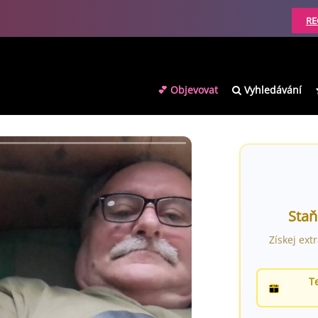
RE
💕 Objevovat
Vyhledávání
Staň
Získej ext
T