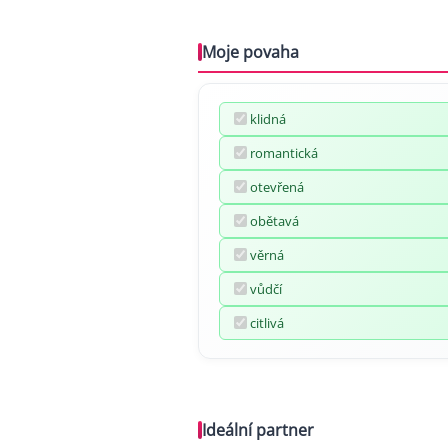
Moje povaha
klidná
romantická
otevřená
obětavá
věrná
vůdčí
citlivá
Ideální partner