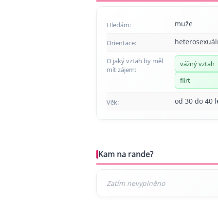
muže
Hledám:
heterosexuál
Orientace:
O jaký vztah by měl
vážný vztah
mít zájem:
flirt
od 30 do 40 l
Věk:
Kam na rande?