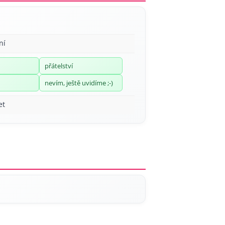
ní
přátelství
nevím, ještě uvidíme ;-)
et