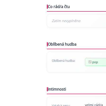
Co rád/a čtu
Oblíbená hudba
Oblíbená hudba:
pop
Intimnosti
velmi rád/a
Vztah k sexu: