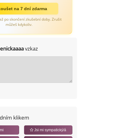
oušet na 7 dní zdarma
až po skončení zkušební doby. Zrušit
můžeš kdykoliv.
lenickaaaa
vzkaz
edním klikem
 mi
Jsi mi sympatický/á