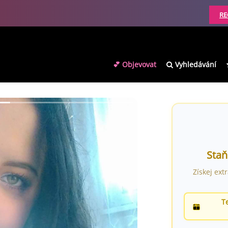
RE
💕 Objevovat
Vyhledávání
Staň
Získej ext
T