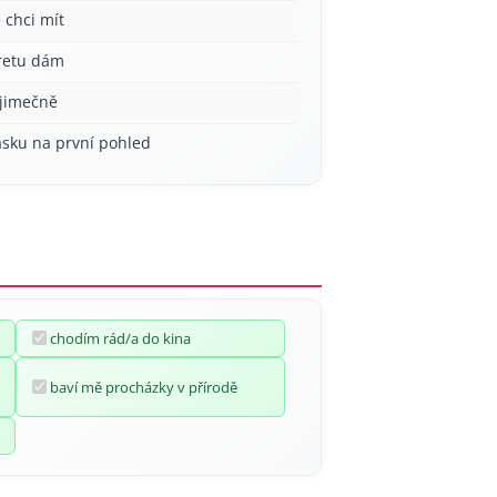
 chci mít
aretu dám
ýjimečně
ásku na první pohled
chodím rád/a do kina
baví mě procházky v přírodě