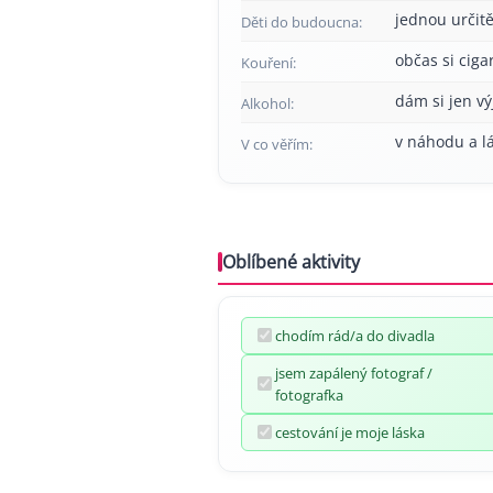
jednou určitě
Děti do budoucna:
občas si cig
Kouření:
dám si jen v
Alkohol:
v náhodu a l
V co věřím:
Oblíbené aktivity
chodím rád/a do divadla
jsem zapálený fotograf /
fotografka
cestování je moje láska