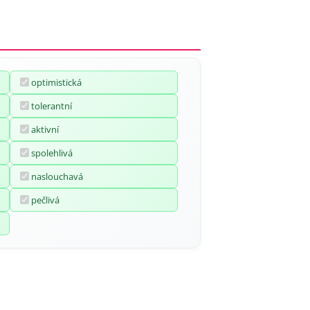
optimistická
tolerantní
aktivní
spolehlivá
naslouchavá
pečlivá