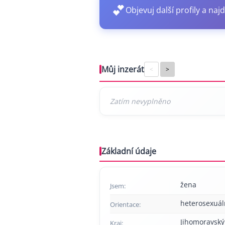
💕
Objevuj další profily a najd
Můj inzerát
<
>
Základní údaje
žena
Jsem:
heterosexuál
Orientace:
Jihomoravský
Kraj: