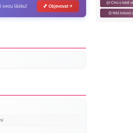
Chci o tobě v
i svou lásku!
💕 Objevovat
Máš krásný 
ní