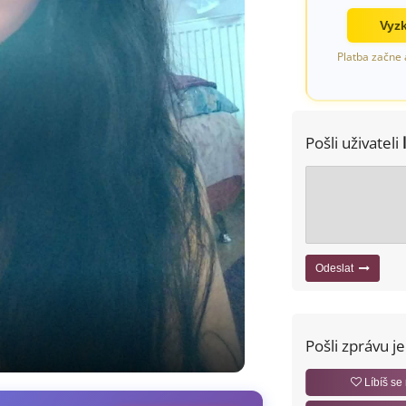
Vyzk
Platba začne 
Pošli uživateli
Odeslat
Pošli zprávu j
Líbíš se