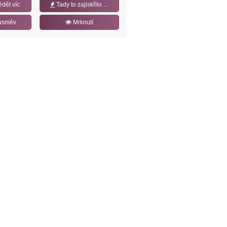
ědět víc
Tady to zajiskřilo ...
úsměv
Mrknutí