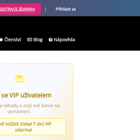
GISTRACE ZDARMA
|
Přihlásit se
Členství
Blog
Nápověda
 se VIP uživatelem
ra výhody a zvýš své šance na
seznámení.
eď můžeš získat 7 dní VIP
zdarma!