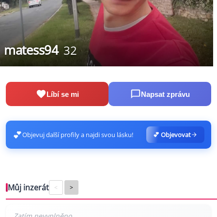
matess94
32
Líbí se mi
Napsat zprávu
💕
Objevuj další profily a najdi svou lásku!
💕 Objevovat
Můj inzerát
<
>