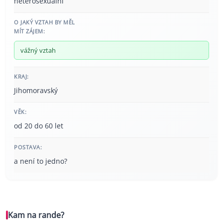
heterosexuální
O JAKÝ VZTAH BY MĚL
MÍT ZÁJEM:
vážný vztah
KRAJ:
Jihomoravský
VĚK:
od 20 do 60 let
POSTAVA:
a není to jedno?
Kam na rande?