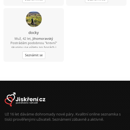
docky
Muž, 42 let,
Jihomoravský
Postrádám podobnou "krevní"
skupinu na výlety po horách i
nížinách v kameních i bažinách. Do
Seznámit se
divadla -> do kina nebo chvíle u
vína.
Už 16 let dáváme dohromady nové páry. Kvalitní online seznamka s
tisíci prověřenými uživateli. Seznámení zábavně a aktivně.