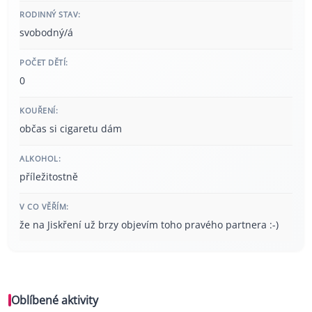
RODINNÝ STAV:
svobodný/á
POČET DĚTÍ:
0
KOUŘENÍ:
občas si cigaretu dám
ALKOHOL:
příležitostně
V CO VĚŘÍM:
že na Jiskření už brzy objevím toho pravého partnera :-)
Oblíbené aktivity