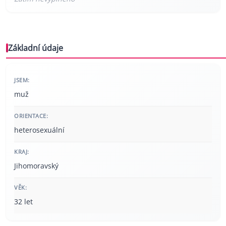
Základní údaje
JSEM:
muž
ORIENTACE:
heterosexuální
KRAJ:
Jihomoravský
VĚK:
32 let