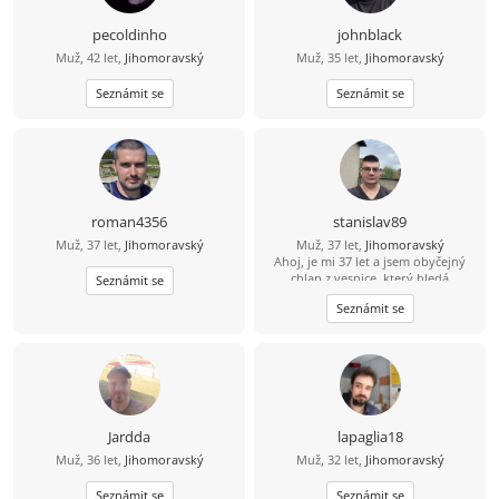
pecoldinho
johnblack
Muž, 42 let,
Jihomoravský
Muž, 35 let,
Jihomoravský
Seznámit se
Seznámit se
roman4356
stanislav89
Muž, 37 let,
Jihomoravský
Muž, 37 let,
Jihomoravský
Ahoj, je mi 37 let a jsem obyčejný
chlap z vesnice, který hledá
Seznámit se
obyčejnou holku pro společnou
Seznámit se
cestu životem. Ve volném čase rád
vyrazím na procházku, zaplavu si
nebo zahraju šipky. Hledám slečnu,
která ví, co od života chce, umí se
smát a touží po pevném vztahu
plném důvěry, pohody a vzájemné
opory. Pokud tě můj inzerát zaujal,
budu rád, když napíšeš. Třeba právě
Jardda
lapaglia18
naše společné dobrodružství začíná
Muž, 36 let,
Jihomoravský
Muž, 32 let,
Jihomoravský
tady.
Seznámit se
Seznámit se