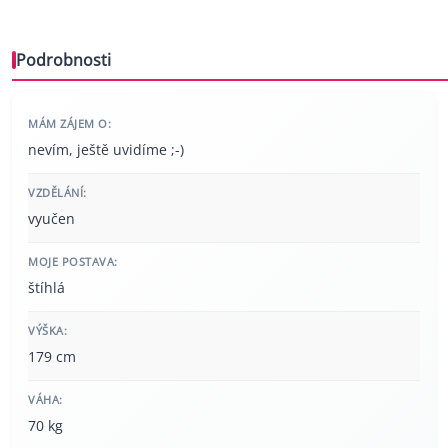
Podrobnosti
MÁM ZÁJEM O:
nevím, ještě uvidíme ;-)
VZDĚLÁNÍ:
vyučen
MOJE POSTAVA:
štíhlá
VÝŠKA:
179 cm
VÁHA:
70 kg