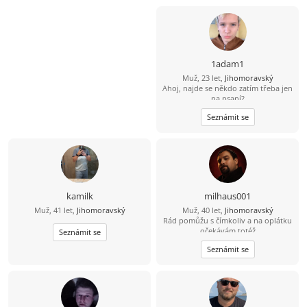
1adam1
Muž, 23 let,
Jihomoravský
Ahoj, najde se někdo zatím třeba jen
na psaní?
Seznámit se
kamilk
milhaus001
Muž, 41 let,
Jihomoravský
Muž, 40 let,
Jihomoravský
Rád pomůžu s čímkoliv a na oplátku
očekávám totéž
Seznámit se
Seznámit se