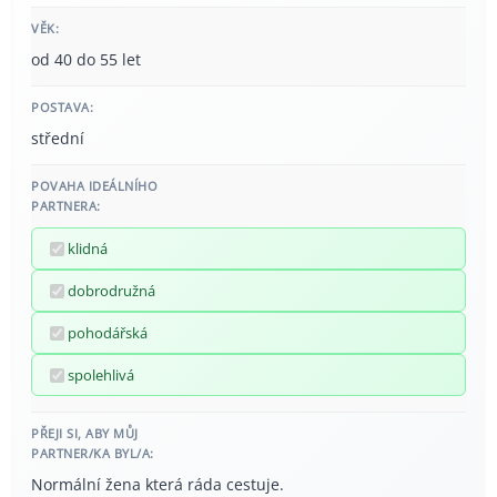
VĚK:
od 40 do 55 let
POSTAVA:
střední
POVAHA IDEÁLNÍHO
PARTNERA:
klidná
dobrodružná
pohodářská
spolehlivá
PŘEJI SI, ABY MŮJ
PARTNER/KA BYL/A:
Normální žena která ráda cestuje.