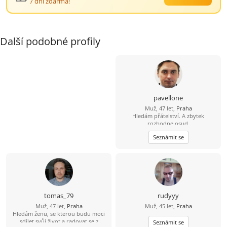
7 dní zdarma!
Další podobné profily
pavellone
Muž, 47 let,
Praha
Hledám přátelství. A zbytek
rozhodne osud.
Seznámit se
tomas_79
rudyyy
Muž, 47 let,
Praha
Muž, 45 let,
Praha
Hledám ženu, se kterou budu moci
sdílet svůj život a radovat se z
Seznámit se