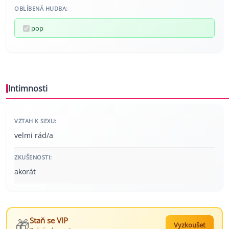
OBLÍBENÁ HUDBA:
pop
Intimnosti
VZTAH K SEXU:
velmi rád/a
ZKUŠENOSTI:
akorát
🎁
Staň se VIP
Vyzkoušet