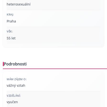
heterosexuální
KRAJ:
Praha
VĚK:
55 let
Podrobnosti
MÁM ZÁJEM O:
vážný vztah
VZDĚLÁNÍ:
vyučen