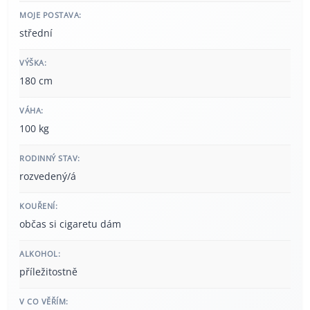
MOJE POSTAVA:
střední
VÝŠKA:
180 cm
VÁHA:
100 kg
RODINNÝ STAV:
rozvedený/á
KOUŘENÍ:
občas si cigaretu dám
ALKOHOL:
příležitostně
V CO VĚŘÍM: