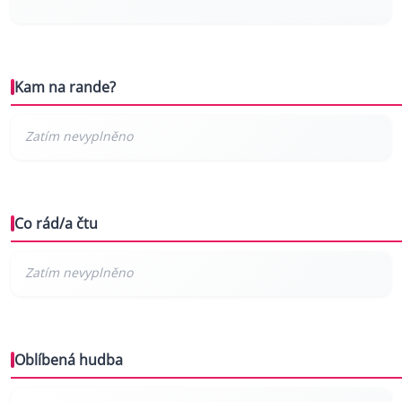
Kam na rande?
Co rád/a čtu
Oblíbená hudba