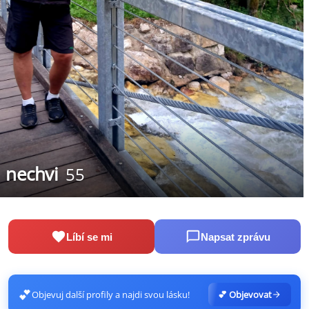
nechvi
55
Líbí se mi
Napsat zprávu
💕
Objevuj další profily a najdi svou lásku!
💕 Objevovat