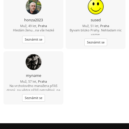
vážíte upřímnosti a trochy
spontánnosti, možná si budeme
rozumět! Uvidíme, kam nás tato
cesta zavede. ????
honza2023
sused
Muž, 49 let,
Praha
Muž, 51 let,
Praha
Hledám ženu...na vše hezké
Byvam blizko Prahy. Nehladam nic
vazne.
Seznámit se
Seznámit se
myname
Muž, 57 let,
Praha
Na vrcholového manažera příliš
drsný, na vědce příliš netrpělivý, na
mafiána příliš opatrný, na
Seznámit se
úspěšného investora příliš líný, na
lenocha příliš aktivní, na to abych
stárnul příliš racionální, na to abych
se vyhýbal vztahu se ženou příliš
romantický. Snad si jednoho dne
konečně vyberu, kým chci být. A
nebo taky ne. Blíženci nemusí. :-)