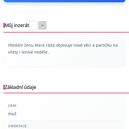
Můj inzerát
<
>
Hledám ženu která ráda objevuje nové věci a partičku na
vilety i lenivé neděle .
Základní údaje
JSEM:
muž
ORIENTACE: