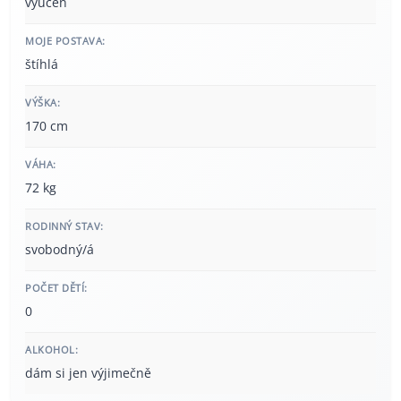
vyučen
MOJE POSTAVA:
štíhlá
VÝŠKA:
170 cm
VÁHA:
72 kg
RODINNÝ STAV:
svobodný/á
POČET DĚTÍ:
0
ALKOHOL:
dám si jen výjimečně