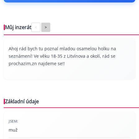
Můj inzerát
<
>
Ahoj rád bych tu poznal mladou osamelou holku na
seznámení! Ve věku 18-35 z Litvínova a okolí, rád se
prochazim,zn najdeme se!!
Základní údaje
JSEM:
muž