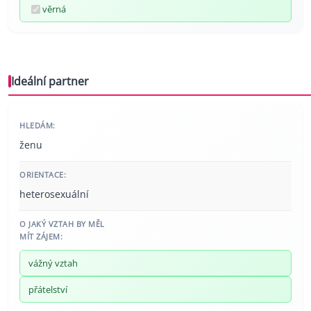
věrná
Ideální partner
HLEDÁM:
ženu
ORIENTACE:
heterosexuální
O JAKÝ VZTAH BY MĚL
MÍT ZÁJEM:
vážný vztah
přátelství