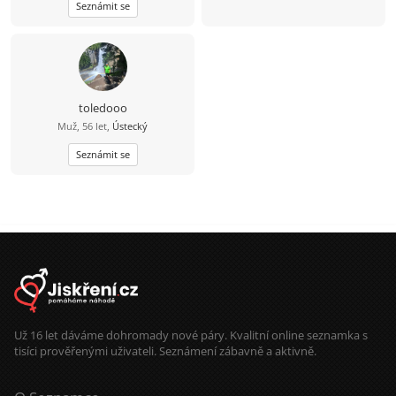
Seznámit se
objetí, opora, porozumění a
intimita. Na nic si nehraju a nechci
nikoho tahat za nos, proto píšu na
rovinu, jak to je. Hledám normální a
upřímnou ženu na diskrétní, ale
přátelský vztah plný vzájemné
podpory. Mohu ti nabídnout
spolehlivost a férové jednání.
toledooo
Hledám někoho, s kým si budeme
Muž, 56 let,
Ústecký
dávat najevo, že o sebe stojíme, a
budeme si vzájemně oporou v tom,
co prožíváme. Pokud ti také chybí
Seznámit se
blízkost a nevadí ti má situace, ozvi
se a uvidíme, jestli najdeme
společnou řeč.
Už 16 let dáváme dohromady nové páry. Kvalitní online seznamka s
tisíci prověřenými uživateli. Seznámení zábavně a aktivně.