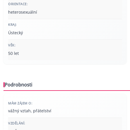
ORIENTACE:
heterosexuální
KRAJ:
Ústecký
VĚK:
50 let
Podrobnosti
MÁM ZÁJEM O:
vážný vztah, přátelství
VZDĚLÁNÍ: