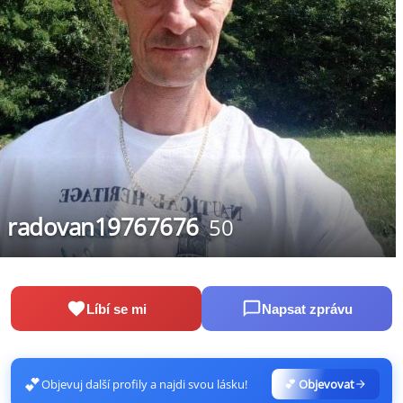
radovan19767676
50
Líbí se mi
Napsat zprávu
💕
Objevuj další profily a najdi svou lásku!
💕 Objevovat