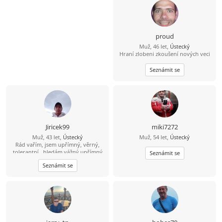
proud
Muž, 46 let,
Ústecký
Hraní zlobeni zkoušení nových veci
Seznámit se
Jiricek99
miki7272
Muž, 43 let,
Ústecký
Muž, 54 let,
Ústecký
Rád vařím, jsem upřímný, věrný,
tolerantní , hledám vážný upřímný
Seznámit se
vztah, můj kontakt je
Seznámit se
704/538857,snad není můj
hendikepek problém se znovu
seznámit, rád vařím, pracují, jsem
věrný, upřímný, tolerantní, mám rád
procházky,hudbu, můj kontakt je
pospajiri33@seznam.cz
nemám VIP
účet budu rád když mi napíšeš