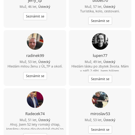
jerry_tp
bobes70
Muž, 46 let,
Ústecký
Muž, 57 let,
Ústecký
Turistika, kolo, cestovani.
Seznámit se
Seznámit se
radinek99
lupen77
Muž, 53 let,
Ústecký
Muž, 49 let,
Ústecký
Hledám milou ženu z ÚL,TP a okolí.
Hledám lásku po zbytek života. Mám
v péči 2 děti. Jsem blázen.
Seznámit se
Seznámit se
Radecek74
miroslav53
Muž, 51 let,
Ústecký
Muž, 53 let,
Ústecký
Ahoj. Jsem 52 lety romský chlap,
kterému doma dlouhodobě chybí to
Seznámit se
nejdůležitější – obyčejné lidské