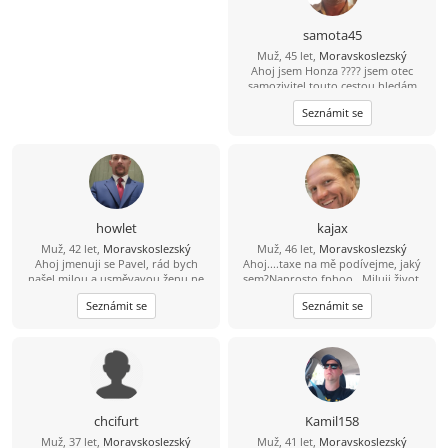
samota45
Muž, 45 let,
Moravskoslezský
Ahoj jsem Honza ???? jsem otec
samozivitel touto cestou hledám
lásku porozumění a upsymnost.
Seznámit se
howlet
kajax
Muž, 42 let,
Moravskoslezský
Muž, 46 let,
Moravskoslezský
Ahoj jmenuji se Pavel, rád bych
Ahoj....taxe na mě podívejme, jaký
našel milou a usměvavou ženu ne
sem?Naprosto fphoo...Miluji život,
jen na pokec ale pokud možno i na
rád se směju, miluji sluníčko, sem
Seznámit se
Seznámit se
vážný vztah mezi 26 a 49 lety, pokud
pozitivně naladěný extrovert, takže
budeš chtít ozvi se, budu moc rád
když je tma tak já svítím...Místama až
moc ukecaný, sem beran místama
moc tvrdohlavý, ale dá se to přežít,
pohodář, vtipný, miluji přírodu, ale
nelezu tam každý víkend...dokážu
tancovat i na stole ''nahoře bez'' a
nemusím mít 4promile prostě chlap
chcifurt
Kamil158
přirozeného typu, miluji děti, sem
Muž, 37 let,
Moravskoslezský
Muž, 41 let,
Moravskoslezský
vegetarián takže ať se