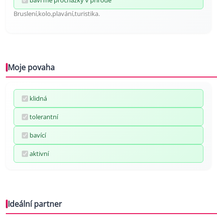
baví mě procházky v přírodě
Bruslení,kolo,plavání,turistika.
Moje povaha
klidná
tolerantní
bavící
aktivní
Ideální partner