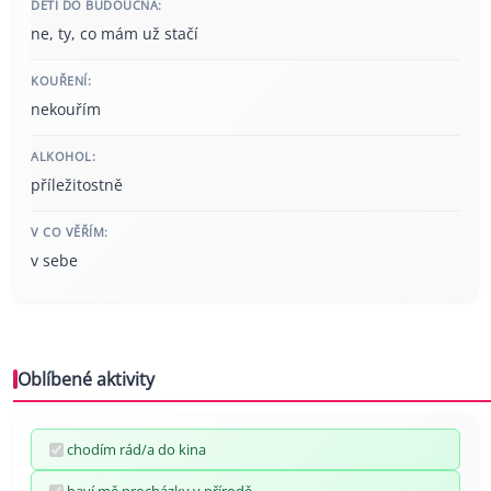
DĚTI DO BUDOUCNA:
ne, ty, co mám už stačí
KOUŘENÍ:
nekouřím
ALKOHOL:
příležitostně
V CO VĚŘÍM:
v sebe
Oblíbené aktivity
chodím rád/a do kina