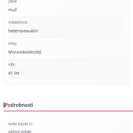
JSEM:
muž
ORIENTACE:
heterosexuální
KRAJ:
Moravskoslezský
VĚK:
41 let
Podrobnosti
MÁM ZÁJEM O:
vážný vztah