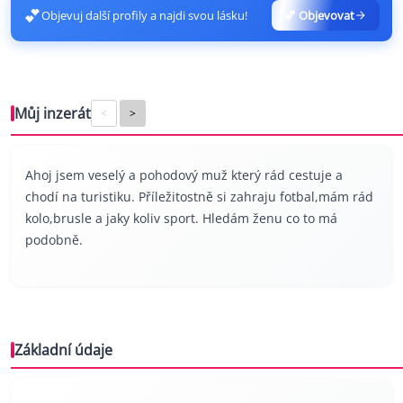
💕
Objevuj další profily a najdi svou lásku!
💕 Objevovat
Můj inzerát
<
>
Ahoj jsem veselý a pohodový muž který rád cestuje a
chodí na turistiku. Příležitostně si zahraju fotbal,mám rád
kolo,brusle a jaky koliv sport. Hledám ženu co to má
podobně.
Základní údaje