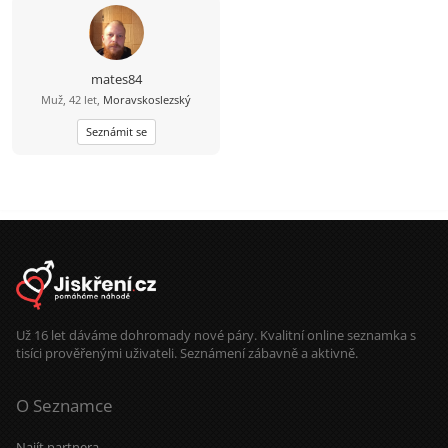
mates84
Muž, 42 let,
Moravskoslezský
Seznámit se
Už 16 let dáváme dohromady nové páry. Kvalitní online seznamka s
tisíci prověřenými uživateli. Seznámení zábavně a aktivně.
O Seznamce
Najít partnera