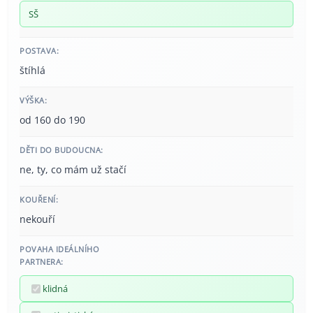
SŠ
POSTAVA:
štíhlá
VÝŠKA:
od 160 do 190
DĚTI DO BUDOUCNA:
ne, ty, co mám už stačí
KOUŘENÍ:
nekouří
POVAHA IDEÁLNÍHO
PARTNERA:
klidná