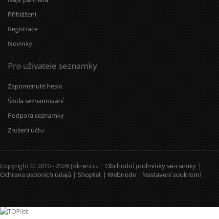
Přihlášení
Registrace
Novinky
Pro uživatele seznamky
Zapomenuté heslo
Škola seznamování
Podpora seznamky
Zrušení účtu
Copyright © 2010 - 2026 Jiskreni.cz |
Obchodní podmínky seznamky
|
Ochrana osobních údajů
|
Shoptet
|
Webnode
|
Nastavení soukromí