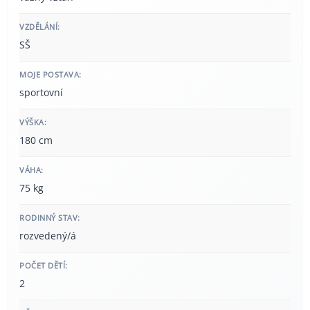
VZDĚLÁNÍ:
SŠ
MOJE POSTAVA:
sportovní
VÝŠKA:
180 cm
VÁHA:
75 kg
RODINNÝ STAV:
rozvedený/á
POČET DĚTÍ:
2