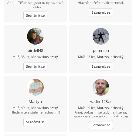
Ahoj... Těším se.. Jsou tu opravdové
Hlavně neřešit malichernosti.
nelekneš....pokud si dočetla až sem
profily?
tak gratuluji....
Seznámit se
Seznámit se
birdell48
petersen
Muž, 35 let,
Moravskoslezský
Muž, 43 let,
Moravskoslezský
Seznámit se
Seznámit se
Martyn
vadim123cz
Muž, 49 let,
Moravskoslezský
Muž, 49 let,
Moravskoslezský
Hledám tě a stále nenacházím!!!
Ahoj, pokusím se tady najít ženu,
partnerku, kamarádku. Chtěl bych
opět najít lásku a důvěru na kterou
Seznámit se
Seznámit se
jsem doplatil Mám rád sport
zábavu,zahradu a povídání s
portnerem