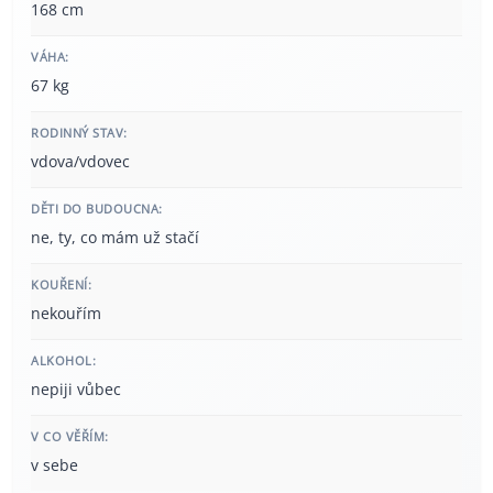
168 cm
VÁHA:
67 kg
RODINNÝ STAV:
vdova/vdovec
DĚTI DO BUDOUCNA:
ne, ty, co mám už stačí
KOUŘENÍ:
nekouřím
ALKOHOL:
nepiji vůbec
V CO VĚŘÍM:
v sebe