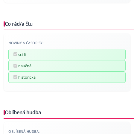
Co rád/a čtu
NOVINY A ČASOPISY:
sci-fi
naučná
historická
Oblíbená hudba
OBLÍBENÁ HUDBA: