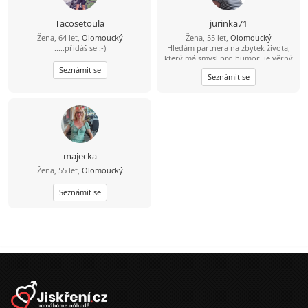
Tacosetoula
jurinka71
Žena, 64 let,
Olomoucký
Žena, 55 let,
Olomoucký
.....přidáš se :-)
Hledám partnera na zbytek života,
který má smysl pro humor, je věrný
a spolehlivý.
Seznámit se
Seznámit se
majecka
Žena, 55 let,
Olomoucký
Seznámit se