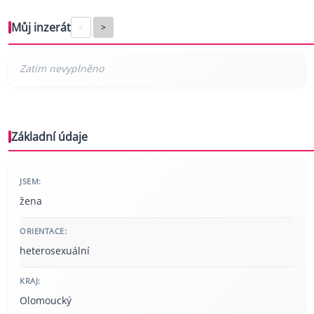
Můj inzerát
<
>
Základní údaje
JSEM:
žena
ORIENTACE:
heterosexuální
KRAJ:
Olomoucký