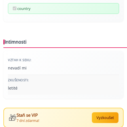
country
Intimnosti
VZTAH K SEXU:
nevadí mi
ZKUŠENOSTI:
letité
🎁
Staň se VIP
Vyzkoušet
7 dní zdarma!