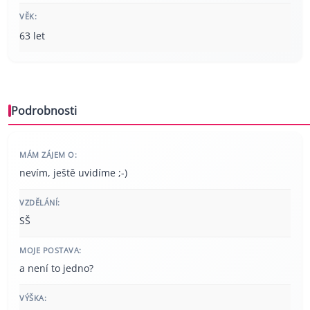
VĚK:
63 let
Podrobnosti
MÁM ZÁJEM O:
nevím, ještě uvidíme ;-)
VZDĚLÁNÍ:
SŠ
MOJE POSTAVA:
a není to jedno?
VÝŠKA: