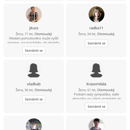
tři syny a dva vnuky, pořád slyším,
že chlap bude pro mě to nejlepší, co
mám mít, tak třeba mají synové
pravdu :-) Dělám to i pro sebe,, mám
ráda život na pohodu, ale pohodlná
nejsem, mám fenku Jackii a patří do
jituss
radka11
rodiny,:-)
Žena, 71 let,
Olomoucký
Žena, 54 let,
Olomoucký
Hledám pohodového muže vyšší
postavy, na procházky, do divadla,
Seznámit se
na koncerty, výlety na kole
Seznámit se
vladkab
krasomilala
Žena, 56 let,
Olomoucký
Žena, 61 let,
Olomoucký
Potkám tady sympaťáka, stále
aktivního po všech stránkách ve
Seznámit se
věku 59-64 let nad 182 cm?
Seznámit se