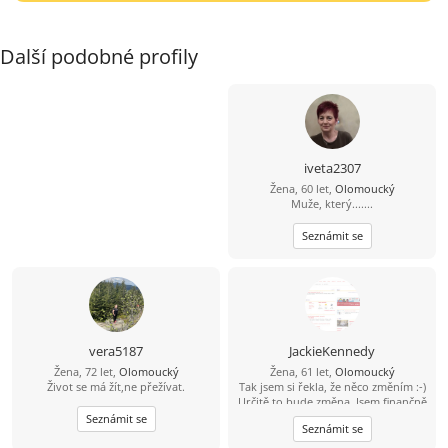
Další podobné profily
iveta2307
Žena, 60 let,
Olomoucký
Muže, který.......
Seznámit se
vera5187
JackieKennedy
Žena, 72 let,
Olomoucký
Žena, 61 let,
Olomoucký
Život se má žít,ne přežívat.
Tak jsem si řekla, že něco změním :-)
Určitě to bude změna. Jsem finančně
nezávislá, ale takový kamarád na
Seznámit se
Seznámit se
slunce i do deště by mohl být fajn :-)
Jsem pěkná , ne pro každého...Mám