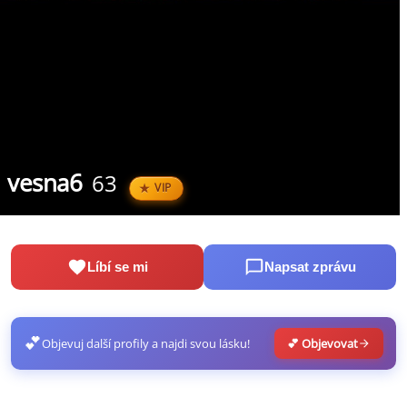
vesna6
63
VIP
Líbí se mi
Napsat zprávu
💕
Objevuj další profily a najdi svou lásku!
💕 Objevovat