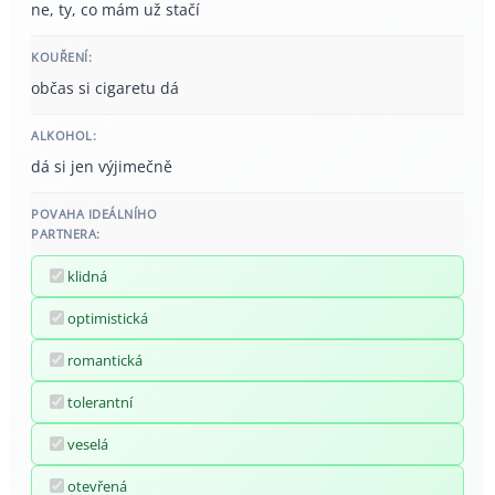
ne, ty, co mám už stačí
KOUŘENÍ:
občas si cigaretu dá
ALKOHOL:
dá si jen výjimečně
POVAHA IDEÁLNÍHO
PARTNERA:
klidná
optimistická
romantická
tolerantní
veselá
otevřená