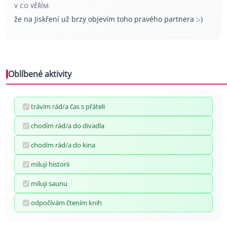
V CO VĚŘÍM:
že na Jiskření už brzy objevím toho pravého partnera :-)
Oblíbené aktivity
trávím rád/a čas s přáteli
chodím rád/a do divadla
chodím rád/a do kina
miluji historii
miluji saunu
odpočívám čtením knih