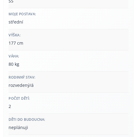
SŠ
MOJE POSTAVA:
střední
VÝŠKA:
177 cm
VÁHA:
80 kg
RODINNÝ STAV:
rozvedený/á
POČET DĚTÍ:
2
DĚTI DO BUDOUCNA:
neplánuji