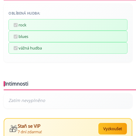
OBLÍBENÁ HUDBA:
rock
blues
vážná hudba
Intimnosti
🎁
Staň se VIP
Vyzkoušet
7 dní zdarma!