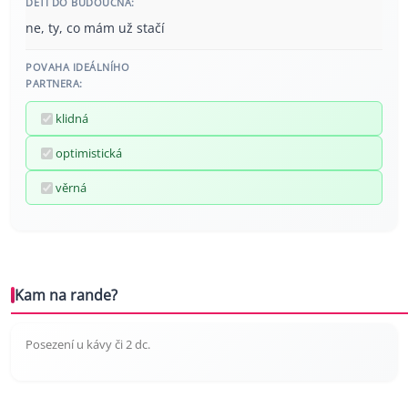
DĚTI DO BUDOUCNA:
ne, ty, co mám už stačí
POVAHA IDEÁLNÍHO
PARTNERA:
klidná
optimistická
věrná
Kam na rande?
Posezení u kávy či 2 dc.