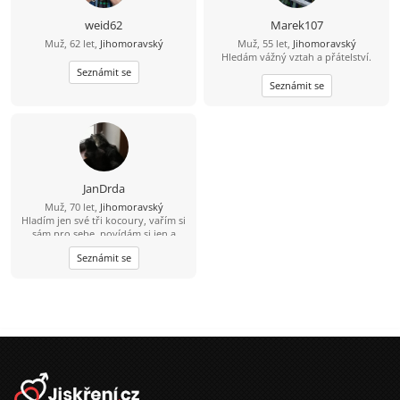
weid62
Marek107
Muž, 62 let,
Jihomoravský
Muž, 55 let,
Jihomoravský
Hledám vážný vztah a přátelství.
Seznámit se
Seznámit se
JanDrda
Muž, 70 let,
Jihomoravský
Hladím jen své tři kocoury, vařím si
sám pro sebe, povídám si jen a
občas se svými přáteli a kamarády.
Seznámit se
Proto se cítím osamělý. Pomůže mi
některá tento stav změnit? Bydlím
na rozhraní okresů BO a VY 5 km od
Rousínova. Protože portrétové foto
mám jen na OP, pasu a ŘP (nevábně
vypadající) pošlu odkaz na info o
mně včetně lépe vypadajících
fotografií.