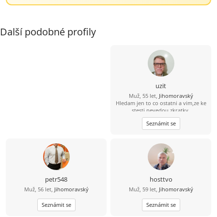
Další podobné profily
uzit
Muž, 55 let,
Jihomoravský
Hledam jen to co ostatni a vim,ze ke
stesti nevedou zkratky.
Seznámit se
petr548
hosttvo
Muž, 56 let,
Jihomoravský
Muž, 59 let,
Jihomoravský
Seznámit se
Seznámit se