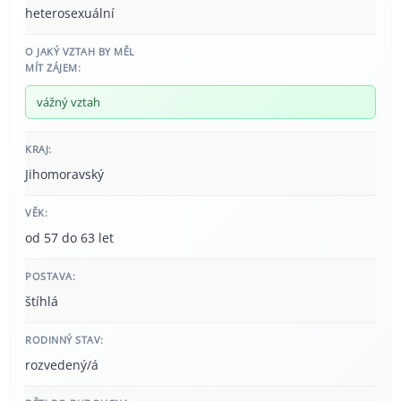
heterosexuální
O JAKÝ VZTAH BY MĚL
MÍT ZÁJEM:
vážný vztah
KRAJ:
Jihomoravský
VĚK:
od 57 do 63 let
POSTAVA:
štíhlá
RODINNÝ STAV:
rozvedený/á