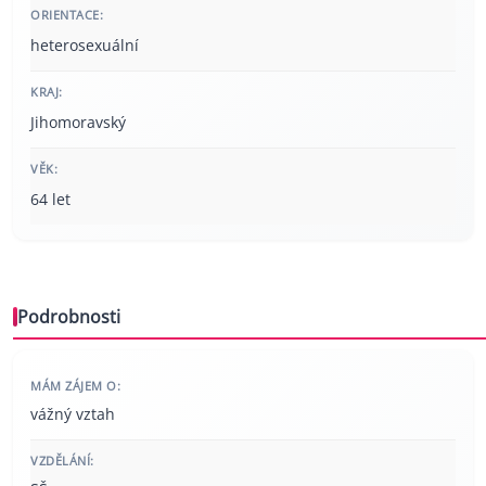
ORIENTACE:
heterosexuální
KRAJ:
Jihomoravský
VĚK:
64 let
Podrobnosti
MÁM ZÁJEM O:
vážný vztah
VZDĚLÁNÍ: