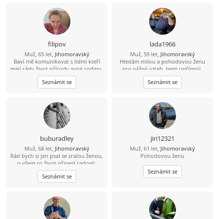
filipov
lada1966
Muž, 65 let,
Jihomoravský
Muž, 59 let,
Jihomoravský
Baví mě komunikovat s lidmi kteří
Hledám milou a pohodovou ženu
mají rády život přírodu svoji rodinu.
pro vážný vztah. Jsem upřímný,
Mám rád činnost která potěší
spolehlivý a mám rád přírodu i
Seznámit se
Seznámit se
pomůže....
obyčejné radosti života.Rád bych
našel partnerku, se kterou budeme
sdílet volný čas, zážitky, rodinu i
každodenní chvíle.
buburadley
jiri12321
Muž, 68 let,
Jihomoravský
Muž, 61 let,
Jihomoravský
Rád bych si jen psal se zralou ženou,
Pohodovou ženu
o všem co život přinesl radosti,
zklamání - i o sexu a zkušenostech s
Seznámit se
Seznámit se
partnery, Touhách a tajných
nesplněných přáních - zatím však jen
přítele na písmencích.