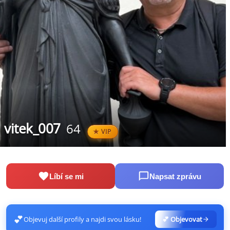
vitek_007
64
VIP
Líbí se mi
Napsat zprávu
💕
Objevuj další profily a najdi svou lásku!
💕 Objevovat