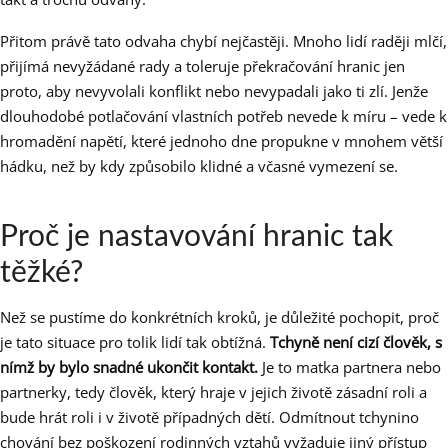
Přitom právě tato odvaha chybí nejčastěji. Mnoho lidí raději mlčí,
přijímá nevyžádané rady a toleruje překračování hranic jen
proto, aby nevyvolali konflikt nebo nevypadali jako ti zlí. Jenže
dlouhodobé potlačování vlastních potřeb nevede k míru – vede k
hromadění napětí, které jednoho dne propukne v mnohem větší
hádku, než by kdy způsobilo klidné a včasné vymezení se.
Proč je nastavování hranic tak
těžké?
Než se pustíme do konkrétních kroků, je důležité pochopit, proč
je tato situace pro tolik lidí tak obtížná.
Tchyně není cizí člověk, s
nímž by bylo snadné ukončit kontakt.
Je to matka partnera nebo
partnerky, tedy člověk, který hraje v jejich životě zásadní roli a
bude hrát roli i v životě případných dětí. Odmítnout tchynino
chování bez poškození rodinných vztahů vyžaduje jiný přístup