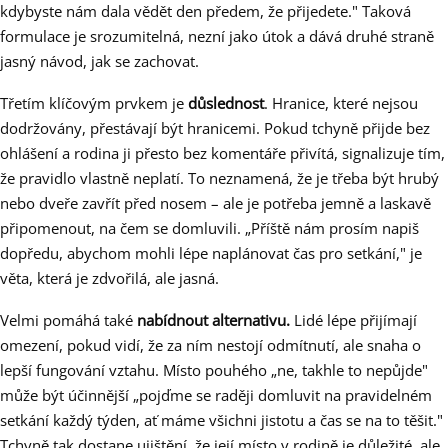
kdybyste nám dala vědět den předem, že přijedete." Taková
formulace je srozumitelná, nezní jako útok a dává druhé straně
jasný návod, jak se zachovat.
Třetím klíčovým prvkem je
důslednost
. Hranice, které nejsou
dodržovány, přestávají být hranicemi. Pokud tchyně přijde bez
ohlášení a rodina ji přesto bez komentáře přivítá, signalizuje tím,
že pravidlo vlastně neplatí. To neznamená, že je třeba být hrubý
nebo dveře zavřít před nosem – ale je potřeba jemně a laskavě
připomenout, na čem se domluvili. „Příště nám prosím napiš
dopředu, abychom mohli lépe naplánovat čas pro setkání," je
věta, která je zdvořilá, ale jasná.
Velmi pomáhá také
nabídnout alternativu.
Lidé lépe přijímají
omezení, pokud vidí, že za ním nestojí odmítnutí, ale snaha o
lepší fungování vztahu. Místo pouhého „ne, takhle to nepůjde"
může být účinnější „pojďme se raději domluvit na pravidelném
setkání každý týden, ať máme všichni jistotu a čas se na to těšit."
Tchyně tak dostane ujištění, že její místo v rodině je důležité, ale