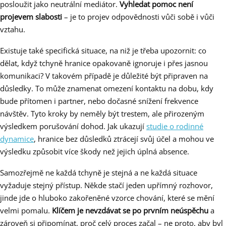
posloužit jako neutrální mediátor.
Vyhledat pomoc není
projevem slabosti
– je to projev odpovědnosti vůči sobě i vůči
vztahu.
Existuje také specifická situace, na niž je třeba upozornit: co
dělat, když tchyně hranice opakovaně ignoruje i přes jasnou
komunikaci? V takovém případě je důležité být připraven na
důsledky. To může znamenat omezení kontaktu na dobu, kdy
bude přítomen i partner, nebo dočasné snížení frekvence
návštěv. Tyto kroky by neměly být trestem, ale přirozeným
výsledkem porušování dohod. Jak ukazují
studie o rodinné
dynamice
, hranice bez důsledků ztrácejí svůj účel a mohou ve
výsledku způsobit více škody než jejich úplná absence.
Samozřejmě ne každá tchyně je stejná a ne každá situace
vyžaduje stejný přístup. Někde stačí jeden upřímný rozhovor,
jinde jde o hluboko zakořeněné vzorce chování, které se mění
velmi pomalu.
Klíčem je nevzdávat se po prvním neúspěchu
a
zároveň si připomínat, proč celý proces začal – ne proto, aby byl