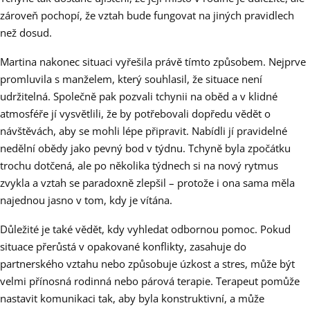
zároveň pochopí, že vztah bude fungovat na jiných pravidlech
než dosud.
Martina nakonec situaci vyřešila právě tímto způsobem. Nejprve
promluvila s manželem, který souhlasil, že situace není
udržitelná. Společně pak pozvali tchynii na oběd a v klidné
atmosféře jí vysvětlili, že by potřebovali dopředu vědět o
návštěvách, aby se mohli lépe připravit. Nabídli jí pravidelné
nedělní obědy jako pevný bod v týdnu. Tchyně byla zpočátku
trochu dotčená, ale po několika týdnech si na nový rytmus
zvykla a vztah se paradoxně zlepšil – protože i ona sama měla
najednou jasno v tom, kdy je vítána.
Důležité je také vědět, kdy vyhledat odbornou pomoc. Pokud
situace přerůstá v opakované konflikty, zasahuje do
partnerského vztahu nebo způsobuje úzkost a stres, může být
velmi přínosná rodinná nebo párová terapie. Terapeut pomůže
nastavit komunikaci tak, aby byla konstruktivní, a může