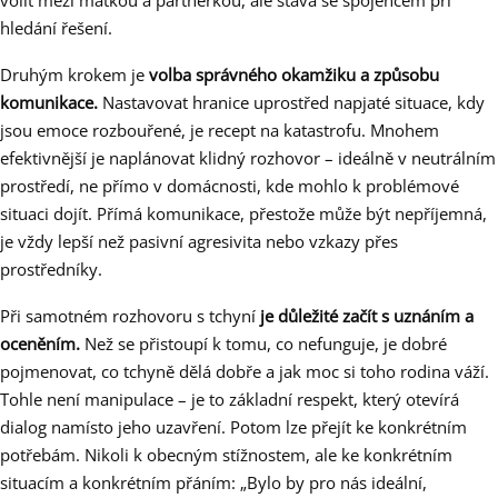
volit mezi matkou a partnerkou, ale stává se spojencem při
hledání řešení.
Druhým krokem je
volba správného okamžiku a způsobu
komunikace.
Nastavovat hranice uprostřed napjaté situace, kdy
jsou emoce rozbouřené, je recept na katastrofu. Mnohem
efektivnější je naplánovat klidný rozhovor – ideálně v neutrálním
prostředí, ne přímo v domácnosti, kde mohlo k problémové
situaci dojít. Přímá komunikace, přestože může být nepříjemná,
je vždy lepší než pasivní agresivita nebo vzkazy přes
prostředníky.
Při samotném rozhovoru s tchyní
je důležité začít s uznáním a
oceněním.
Než se přistoupí k tomu, co nefunguje, je dobré
pojmenovat, co tchyně dělá dobře a jak moc si toho rodina váží.
Tohle není manipulace – je to základní respekt, který otevírá
dialog namísto jeho uzavření. Potom lze přejít ke konkrétním
potřebám. Nikoli k obecným stížnostem, ale ke konkrétním
situacím a konkrétním přáním: „Bylo by pro nás ideální,