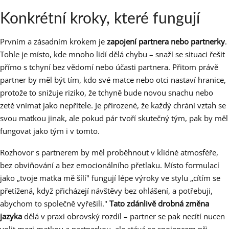
Konkrétní kroky, které fungují
Prvním a zásadním krokem je
zapojení partnera nebo partnerky
.
Tohle je místo, kde mnoho lidí dělá chybu – snaží se situaci řešit
přímo s tchyní bez vědomí nebo účasti partnera. Přitom právě
partner by měl být tím, kdo své matce nebo otci nastaví hranice,
protože to snižuje riziko, že tchyně bude novou snachu nebo
zetě vnímat jako nepřítele. Je přirozené, že každý chrání vztah se
svou matkou jinak, ale pokud pár tvoří skutečný tým, pak by měl
fungovat jako tým i v tomto.
Rozhovor s partnerem by měl proběhnout v klidné atmosféře,
bez obviňování a bez emocionálního přetlaku. Místo formulací
jako „tvoje matka mě šílí" fungují lépe výroky ve stylu „cítím se
přetížená, když přicházejí návštěvy bez ohlášení, a potřebuji,
abychom to společně vyřešili."
Tato zdánlivě drobná změna
jazyka
dělá v praxi obrovský rozdíl – partner se pak necítí nucen