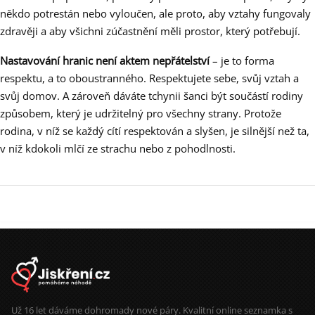
někdo potrestán nebo vyloučen, ale proto, aby vztahy fungovaly
zdravěji a aby všichni zúčastnění měli prostor, který potřebují.
Nastavování hranic není aktem nepřátelství
– je to forma
respektu, a to oboustranného. Respektujete sebe, svůj vztah a
svůj domov. A zároveň dáváte tchynii šanci být součástí rodiny
způsobem, který je udržitelný pro všechny strany. Protože
rodina, v níž se každý cítí respektován a slyšen, je silnější než ta,
v níž kdokoli mlčí ze strachu nebo z pohodlnosti.
Už 16 let dáváme dohromady nové páry. Kvalitní online seznamka s