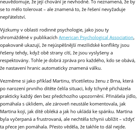
neuvědomuje, že její chování je nevhodné. To neznamená, že by
se to mělo tolerovat – ale znamená to, že řešení nevyžaduje
nepřátelství.
Výzkumy v oblasti rodinné psychologie, jako jsou ty
shromážděné v publikacích
American Psychological Association
,
opakovaně ukazují, že nejúspěšnější mezilidské konflikty jsou
řešeny tehdy, když obě strany cítí, že jsou vyslyšeny a
respektovány. Tohle je dobrá zpráva pro každého, kdo se obává,
že nastavení hranic automaticky znamená válku.
Vezměme si jako příklad Martinu, třicetiletou ženu z Brna, která
po narození prvního dítěte čelila situaci, kdy tchyně přicházela
prakticky každý den bez předchozího upozornění. Přinášela jídlo,
pomáhala s úklidem, ale zároveň neustále komentovala, jak
Martina kojí, jak dítě obléká a jak ho ukládá ke spánku. Martina
byla vyčerpaná a frustrovaná, ale nechtěla tchynii ublížit – vždyť
ta přece jen pomáhala. Přesto věděla, že takhle to dál nejde.