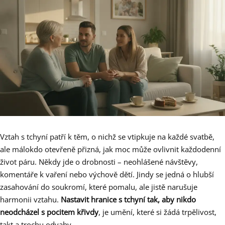
Vztah s tchyní patří k těm, o nichž se vtipkuje na každé svatbě,
ale málokdo otevřeně přizná, jak moc může ovlivnit každodenní
život páru. Někdy jde o drobnosti – neohlášené návštěvy,
komentáře k vaření nebo výchově dětí. Jindy se jedná o hlubší
zasahování do soukromí, které pomalu, ale jistě narušuje
harmonii vztahu.
Nastavit hranice s tchyní tak, aby nikdo
neodcházel s pocitem křivdy
, je umění, které si žádá trpělivost,
takt a trochu odvahy.