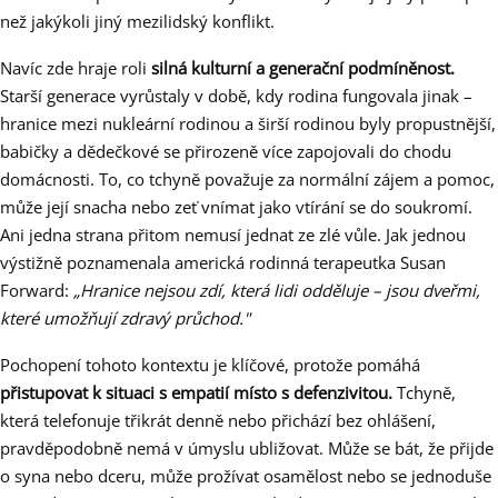
než jakýkoli jiný mezilidský konflikt.
Navíc zde hraje roli
silná kulturní a generační podmíněnost.
Starší generace vyrůstaly v době, kdy rodina fungovala jinak –
hranice mezi nukleární rodinou a širší rodinou byly propustnější,
babičky a dědečkové se přirozeně více zapojovali do chodu
domácnosti. To, co tchyně považuje za normální zájem a pomoc,
může její snacha nebo zeť vnímat jako vtírání se do soukromí.
Ani jedna strana přitom nemusí jednat ze zlé vůle. Jak jednou
výstižně poznamenala americká rodinná terapeutka Susan
Forward:
„Hranice nejsou zdí, která lidi odděluje – jsou dveřmi,
které umožňují zdravý průchod."
Pochopení tohoto kontextu je klíčové, protože pomáhá
přistupovat k situaci s empatií místo s defenzivitou.
Tchyně,
která telefonuje třikrát denně nebo přichází bez ohlášení,
pravděpodobně nemá v úmyslu ubližovat. Může se bát, že přijde
o syna nebo dceru, může prožívat osamělost nebo se jednoduše