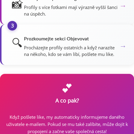
📸
→
Profily s více fotkami mají výrazně vyšší šanci
na úspěch.
3
🔍
Prozkoumejte sekci Objevovat
→
Procházejte profily ostatních a když narazíte
na někoho, kdo se vám líbí, pošlete mu like.
💕
A co pak?
Když pošlete like, my automaticky informujeme daného
uživatele e-mailem. Pokud se mu také zalíbíte, může dojít k
propojení a začne vaše společná cesta!