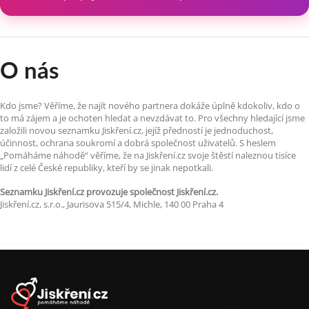
O nás
Kdo jsme? Věříme, že najít nového partnera dokáže úplně kdokoliv, kdo o
to má zájem a je ochoten hledat a nevzdávat to. Pro všechny hledající jsme
založili novou seznamku Jiskření.cz, jejíž předností je jednoduchost,
účinnost, ochrana soukromí a dobrá společnost uživatelů. S heslem
„Pomáháme náhodě“ věříme, že na Jiskření.cz svoje štěstí naleznou tisíce
lidí z celé České republiky, kteří by se jinak nepotkali.
Seznamku Jiskření.cz provozuje společnost Jiskření.cz.
Jiskření.cz, s.r.o., Jaurisova 515/4, Michle, 140 00 Praha 4