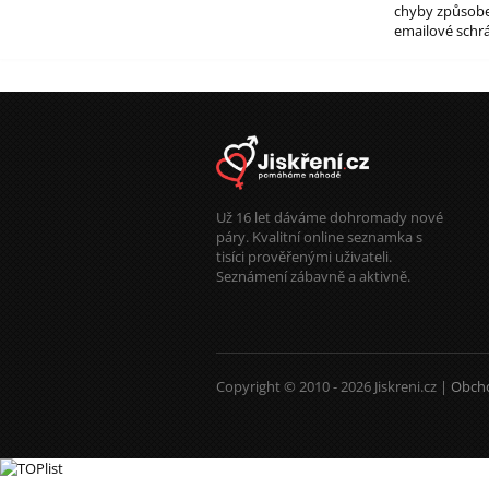
chyby způsoben
emailové schrá
Už 16 let dáváme dohromady nové
páry. Kvalitní online seznamka s
tisíci prověřenými uživateli.
Seznámení zábavně a aktivně.
Copyright © 2010 - 2026 Jiskreni.cz |
Obch