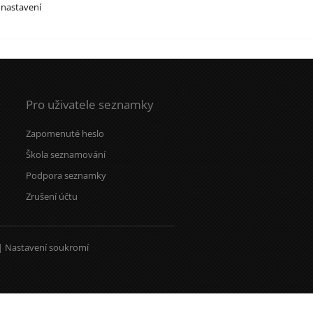
 nastavení
Pro uživatele seznamky
Zapomenuté heslo
Škola seznamování
Podpora seznamky
Zrušení účtu
|
Nastavení soukromí