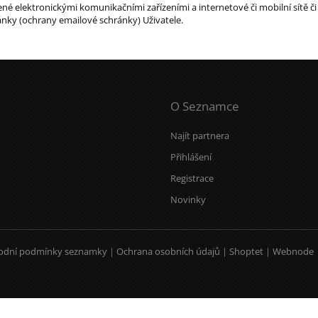
é elektronickými komunikačními zařízeními a internetové či mobilní sítě či
nky (ochrany emailové schránky) Uživatele.
O Seznamce
Najít partnera
Přihlášení
Registrace
Novinky
odní podmínky seznamky
|
Ochrana osobních údajů
|
Shoptet
|
Webnode