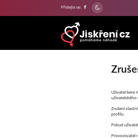
Přidejte se:
Zruše
Uživatel bere 
uživatelského
Zrušení vlastn
profilu.
Pokud uživatel
Provozovatel n