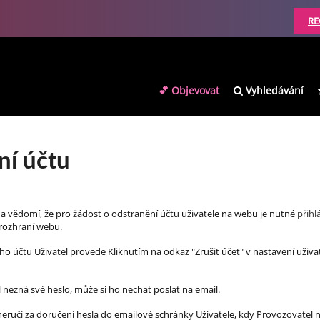
RE
💕 Objevovat
Vyhledávání
ní účtu
na vědomí, že pro žádost o odstranění účtu uživatele na webu je nutné
přihl
 rozhraní webu.
ího účtu Uživatel provede Kliknutím na odkaz "Zrušit účet" v nastavení uživ
 nezná své heslo, může si ho nechat poslat na email.
eručí za doručení hesla do emailové schránky Uživatele, kdy Provozovatel