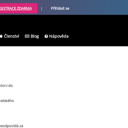
GISTRACE ZDARMA
|
Přihlásit se
Členství
Blog
Nápověda
ášení
do
atelského
 neodpovídá za