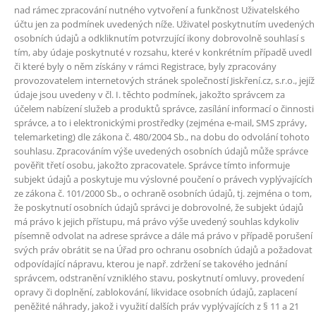
nad rámec zpracování nutného vytvoření a funkčnost Uživatelského
účtu jen za podmínek uvedených níže. Uživatel poskytnutím uvedených
osobních údajů a odkliknutím potvrzující ikony dobrovolně souhlasí s
tím, aby údaje poskytnuté v rozsahu, které v konkrétním případě uvedl
či které byly o něm získány v rámci Registrace, byly zpracovány
provozovatelem internetových stránek společností Jiskření.cz, s.r.o., jejíž
údaje jsou uvedeny v čl. I. těchto podmínek, jakožto správcem za
účelem nabízení služeb a produktů správce, zasílání informací o činnosti
správce, a to i elektronickými prostředky (zejména e-mail, SMS zprávy,
telemarketing) dle zákona č. 480/2004 Sb., na dobu do odvolání tohoto
souhlasu. Zpracováním výše uvedených osobních údajů může správce
pověřit třetí osobu, jakožto zpracovatele. Správce tímto informuje
subjekt údajů a poskytuje mu výslovné poučení o právech vyplývajících
ze zákona č. 101/2000 Sb., o ochraně osobních údajů, tj. zejména o tom,
že poskytnutí osobních údajů správci je dobrovolné, že subjekt údajů
má právo k jejich přístupu, má právo výše uvedený souhlas kdykoliv
písemně odvolat na adrese správce a dále má právo v případě porušení
svých práv obrátit se na Úřad pro ochranu osobních údajů a požadovat
odpovídající nápravu, kterou je např. zdržení se takového jednání
správcem, odstranění vzniklého stavu, poskytnutí omluvy, provedení
opravy či doplnění, zablokování, likvidace osobních údajů, zaplacení
peněžité náhrady, jakož i využití dalších práv vyplývajících z § 11 a 21