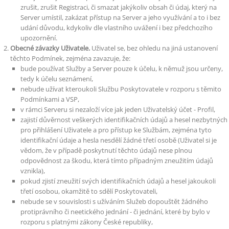
zrušit, zrušit Registraci, či smazat jakýkoliv obsah či údaj, který na
Server umístil, zakázat přístup na Server a jeho využívání a to i bez
udání důvodu, kdykoliv dle vlastního uvážení i bez předchozího
upozornění.
Obecné závazky Uživatele.
Uživatel se, bez ohledu na jiná ustanovení
těchto Podmínek, zejména zavazuje, že:
bude používat Služby a Server pouze k účelu, k němuž jsou určeny,
tedy k účelu seznámení,
nebude užívat kteroukoli Službu Poskytovatele v rozporu s těmito
Podmínkami a VSP,
v rámci Serveru si nezaloží více jak jeden Uživatelský účet - Profil,
zajistí důvěrnost veškerých identifikačních údajů a hesel nezbytných
pro přihlášení Uživatele a pro přístup ke Službám, zejména tyto
identifikační údaje a hesla nesdělí žádné třetí osobě (Uživatel si je
vědom, že v případě poskytnutí těchto údajů nese plnou
odpovědnost za škodu, která tímto případným zneužitím údajů
vznikla),
pokud zjistí zneužití svých identifikačních údajů a hesel jakoukoli
třetí osobou, okamžitě to sdělí Poskytovateli,
nebude se v souvislosti s užíváním Služeb dopouštět žádného
protiprávního či neetického jednání - či jednání, které by bylo v
rozporu s platnými zákony České republiky,