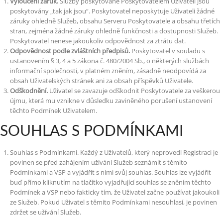
Vyloučení záruk.
Služby poskytované Poskytovatelem Uživateli jsou
poskytovány „tak jak jsou“. Poskytovatel neposkytuje Uživateli žádné
záruky ohledně Služeb, obsahu Serveru Poskytovatele a obsahu třetích
stran, zejména žádné záruky ohledně funkčnosti a dostupnosti Služeb.
Poskytovatel nenese jakoukoliv odpovědnost za ztrátu dat.
Odpovědnost podle zvláštních předpisů.
Poskytovatel v souladu s
ustanovením § 3, 4 a 5 zákona č. 480/2004 Sb., o některých službách
informační společnosti, v platném zněním, zásadně neodpovídá za
obsah Uživatelských stránek ani za obsah příspěvků Uživatele.
Odškodnění.
Uživatel se zavazuje odškodnit Poskytovatele za veškerou
újmu, která mu vznikne v důsledku zaviněného porušení ustanovení
těchto Podmínek Uživatelem.
SOUHLAS S PODMÍNKAMI
Souhlas s Podmínkami. Každý z Uživatelů, který neprovedl Registraci je
povinen se před zahájením užívání Služeb seznámit s těmito
Podmínkami a VSP a vyjádřit s nimi svůj souhlas. Souhlas lze vyjádřit
buď přímo kliknutím na tlačítko vyjadřující souhlas se zněním těchto
Podmínek a VSP nebo fakticky tím, že Uživatel začne používat jakoukoli
ze Služeb. Pokud Uživatel s těmito Podmínkami nesouhlasí, je povinen
zdržet se užívání Služeb.