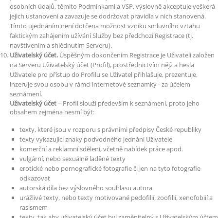
osobních údajů, těmito Podmínkami a VSP, výslovně akceptuje veškerá
jejich ustanovení a zavazuje se dodržovat pravidla v nich stanovená.
Tímto ujednáním není dotčena možnost vzniku smluvního vztahu
faktickým zahájením užívání Služby bez předchozí Registrace (tj.
navštívením a shlédnutím Serveru).
Uživatelský účet.
Úspěšným dokončením Registrace je Uživateli založen
na Serveru Uživatelský účet (Profil), prostřednictvím nějž a hesla
Uživatele pro přístup do Profilu se Uživatel přihlašuje, prezentuje,
inzeruje svou osobu v rámci internetové seznamky - za účelem
seznámení.
Uživatelský účet
– Profil slouží především k seznámení, proto jeho
obsahem zejména nesmí být:
texty, které jsou v rozporu s právními předpisy České republiky
texty vykazující znaky podvodného jednání Uživatele
komerční a reklamní sdělení, včetně nabídek práce apod.
vulgární, nebo sexuálně laděné texty
erotické nebo pornografické fotografie či jen na tyto fotografie
odkazovat
autorská díla bez výslovného souhlasu autora
urážlivé texty, nebo texty motivované pedofilií, zoofilií, xenofobiií a
rasismem
texty, tak aby uživatelský účet byl zaměnitelný s Uživatelským účtem