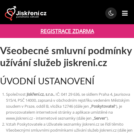
REGISTRACE ZDARMA
Všeobecné smluvní podmínky
užívání služeb jiskreni.cz
ÚVODNÍ USTANOVENÍ
Společnost
Jiskření.cz, s.r.o.
, IČ: 041 29 636, se sídlem Praha 4, Jaurisova
515/4, PSČ 14000, zapsaná v obchodním rejstříku vedeném Městským
soudem v Praze, oddíl B, vložka 12746 (dále jen „
Poskytovatel
“), je
provozovatelem internetové stránky a aplikace umístěné na
www.jiskreni.cz - internetové seznamky (dále jen „
Server
“).
Vztah Poskytovatele a Uživatele seznamky jiskreni.cz se řídí těmito
Všeobecnými smluvními podmínkami užívání služeb jiskreni.cz (dále jen