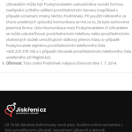
Uživatelům může být Poskytovatelem uskutečněna rovněž formou
zveřejnění určitého sdělení prostřednictvím Serveru (například v
případě oznámení změny těchto Podmínek). Při použití některého ze
shora uvedených způsobů komunikace se má za to, že byla zachována
písemná forma. Ústní komunikace mezi Poskytovatelem či Uživatelem
se může uskutečňovat prostřednictvím telefonu nebo prostřednictvím
obdobných služeb umožňujících dálkový přenos hlasu (v případě
Poskytovatele zejména prostřednictvím telefonního čísla
+420 225 378 100 a v případě Uživatele prostřednictvím telefonního čísla
uvedeného při Registraci).
Účinnost.
Toto znění Podmínek nabývá účinnosti dne 1. 7. 2014.
Už 16 let dáváme dohromady nové páry. Kvalitní online seznamka s
tisíci prověřenými uživateli. Seznámení zábavně a aktivně.