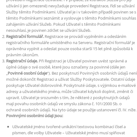
užívání (i jen omezené) nevyžaduje provedení Registrace, řídí se užívání
Služby těmito Podmínkami. Uživatel je i v takovém případě povinen se s
těmito Podmínkami seznámit a vyslovuje s těmito Podmínkami souhlas
zahájením užívání Služeb. Pokud Uživatel s těmito Podmínkami
nesouhlasí, je povinen zdržet se užívání Služeb.
Registrační formulář.
Registrace se provádí vyplněním a odesláním
registračního formuláře umístěného na Serveru. Registrační formulář je
oprávněna vyplnit a odeslat pouze osoba starší 15 let plně způsobilá k
právním úkonům.
Registrační údaje.
Při Registraci je Uživatel povinen uvést správné a
úplné údaje o své osobě, které jsou označeny za povinné (dále jen
„
Povinné osobní údaje
“). Bez poskytnutí Povinných osobních údajů není
možné dokončit Registraci a užívat Služby Poskytovatele. Ostatní údaje
poskytuje Uživatel dobrovolně. Poskytnuté údaje, s výjimkou e-mailové
adresy a uživatelského jména, může Uživatel kdykoli doplnit, změnit či
upravit. Uživatel je srozuměn s tím, že některé z poskytnutých údajů
mají povahu osobních údajů ve smyslu zákona č. 101/2000 Sb. o
ochraně osobních údajů. Na tyto údaje se použije ustanovení čl. IV. níže.
Povinnými osobními údaji jsou:
Uživatelské jméno tvořené unikátní textovou kombinací čísel a
písmen, dle volby Uživatele – Uživatelské jméno musí splňovat