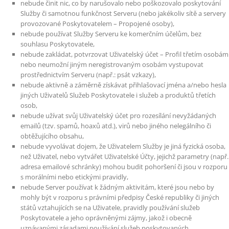
nebude činit nic, co by narušovalo nebo poškozovalo poskytování
Služby či samotnou funkčnost Serveru (nebo jakékoliv sítě a servery
provozované Poskytovatelem – Propojené osoby),
nebude používat Služby Serveru ke komerčním účelům, bez
souhlasu Poskytovatele,
nebude zakládat, potvrzovat Uživatelský účet – Profil třetím osobám
nebo neumožní jiným neregistrovaným osobám vystupovat
prostřednictvím Serveru (např.: psát vzkazy),
nebude aktivně a záměrně získávat přihlašovací jména a/nebo hesla
jiných Uživatelů Služeb Poskytovatele i služeb a produktů třetích
osob,
nebude užívat svůj Uživatelský účet pro rozesílání nevyžádaných
emailů (tzv. spamů, hoaxů atd.), virů nebo jiného nelegálního či
obtěžujícího obsahu,
nebude vyvolávat dojem, že Uživatelem Služby je jiná fyzická osoba,
než Uživatel, nebo vytvářet Uživatelské Účty, jejichž parametry (např.
adresa emailové schránky) mohou budit pohoršení či jsou v rozporu
s morálními nebo etickými pravidly,
nebude Server používat k žádným aktivitám, které jsou nebo by
mohly být v rozporu s právními předpisy České republiky či jiných
států vztahujících se na Uživatele, pravidly používání služeb
Poskytovatele a jeho oprávněnými zájmy, jakož i obecně
uznávanými zásadami používání služeb poskytovaných