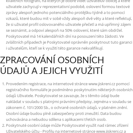
kvalitních fotografií, na kterých je dobře vidět uživatelův obličej a které
uživatele zachycují v reprezentativní podobě, oslovení formou textové
zprávy alespoň jednoho potenciálního protějšku týdně a to pomocí
vzkazů, které budou mít v sobě vždy alespoň dvě věty a které reflektují,
že si uživatel profil oslovovaného uživatele přečetl a má upřímný zájem
se seznámit, a odpoví alespoň na 50% oslovení, které sám obdržel.
Poskytovatel má 14 kalendářních dní na posouzení této žádosti. Ve
zvláštních případech je Poskytovatel oprávněn poskytnout tuto garanci
i uživatelům, kteří se k využití této garance nekvalifikují.
ZPRACOVÁNÍ OSOBNÍCH
ÚDAJŮ A JEJICH VYUŽITÍ
Provedením registrace, na internetové stránce www.jiskreni.cz pomocí
registračního formuláře je podmíněno poskytnutím některých osobních
údajů Uživatele. Poskytovatel se zavazuje, že s těmito údaji bude
nakládat v souladu s platnými právními předpisy, zejména v souladu se
zákonem č. 101/2000 Sb., o ochraně osobních údajů, v platném znění.
Osobní údaje budou plně zabezpečeny proti zneužití. Data budou
uchovávána a nebudou sdílena s aplikacemi třetích osob.
Poskytnuté osobní údaje může Poskytovatel využít nad rámec zřízení
Uživatelského účtu - Profilu na internetové stránce www.jiskreni.cz a