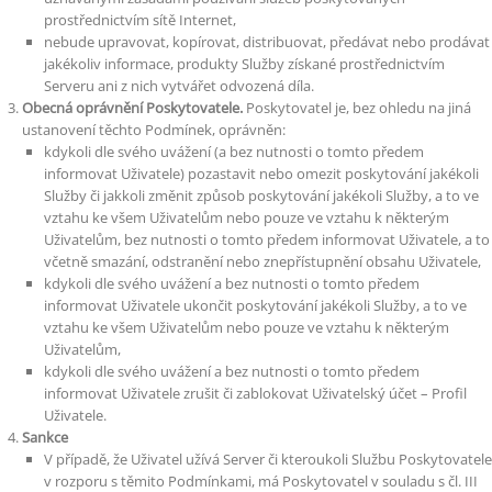
prostřednictvím sítě Internet,
nebude upravovat, kopírovat, distribuovat, předávat nebo prodávat
jakékoliv informace, produkty Služby získané prostřednictvím
Serveru ani z nich vytvářet odvozená díla.
Obecná oprávnění Poskytovatele.
Poskytovatel je, bez ohledu na jiná
ustanovení těchto Podmínek, oprávněn:
kdykoli dle svého uvážení (a bez nutnosti o tomto předem
informovat Uživatele) pozastavit nebo omezit poskytování jakékoli
Služby či jakkoli změnit způsob poskytování jakékoli Služby, a to ve
vztahu ke všem Uživatelům nebo pouze ve vztahu k některým
Uživatelům, bez nutnosti o tomto předem informovat Uživatele, a to
včetně smazání, odstranění nebo znepřístupnění obsahu Uživatele,
kdykoli dle svého uvážení a bez nutnosti o tomto předem
informovat Uživatele ukončit poskytování jakékoli Služby, a to ve
vztahu ke všem Uživatelům nebo pouze ve vztahu k některým
Uživatelům,
kdykoli dle svého uvážení a bez nutnosti o tomto předem
informovat Uživatele zrušit či zablokovat Uživatelský účet – Profil
Uživatele.
Sankce
V případě, že Uživatel užívá Server či kteroukoli Službu Poskytovatele
v rozporu s těmito Podmínkami, má Poskytovatel v souladu s čl. III