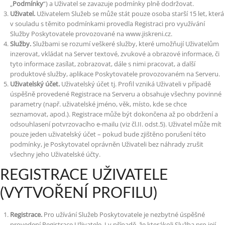
„
Podmínky
“) a Uživatel se zavazuje podmínky plně dodržovat.
Uživatel.
Uživatelem Služeb se může stát pouze osoba starší 15 let, která
v souladu s těmito podmínkami provedla Registraci pro využívání
Služby Poskytovatele provozované na www.jiskreni.cz.
Služby.
Službami se rozumí veškeré služby, které umožňují Uživatelům
inzerovat, vkládat na Server textové, zvukové a obrazové informace, či
tyto informace zasílat, zobrazovat, dále s nimi pracovat, a další
produktové služby, aplikace Poskytovatele provozovaném na Serveru.
Uživatelský účet.
Uživatelský účet tj. Profil vzniká Uživateli v případě
úspěšně provedené Registrace na Serveru a obsahuje všechny povinné
parametry (např. uživatelské jméno, věk, místo, kde se chce
seznamovat, apod.). Registrace může být dokončena až po obdržení a
odsouhlasení potvrzovacího e-mailu (viz čl.II. odst.5). Uživatel může mít
pouze jeden uživatelský účet – pokud bude zjištěno porušení této
podmínky, je Poskytovatel oprávněn Uživateli bez náhrady zrušit
všechny jeho Uživatelské účty.
REGISTRACE UŽIVATELE
(VYTVOŘENÍ PROFILU)
Registrace.
Pro užívání Služeb Poskytovatele je nezbytné úspěšné
provedení Registrace Uživatele. I v případě, že kterákoli Služba pro její