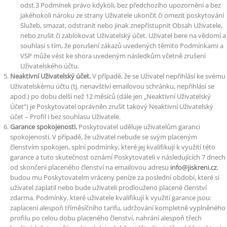
odst.3 Podmínek právo kdykoli, bez předchozího upozornění a bez
jakéhokoli nároku ze strany Uživatele ukončit či omezit poskytování
Služeb, smazat, odstranit nebo jinak znepřístupnit Obsah Uživatele,
nebo zrušit či zablokovat Uživatelský účet. Uživatel bere na vědomí a
souhlasí s tím, že porušení zákazů uvedených těmito Podmínkami a
VSP může vést ke shora uvedeným následkům včetně zrušení
Uživatelského účtu.
Neaktivní Uživatelský účet.
V případě, že se Uživatel nepřihlásí ke svému
Uživatelskému účtu (tj. nenavštíví emailovou schránku, nepřihlásí se
apod.) po dobu delší než 12 měsíců (dále jen „Neaktivní Uživatelský
Účet“) je Poskytovatel oprávněn zrušit takový Neaktivní Uživatelský
účet – Profil i bez souhlasu Uživatele.
Garance spokojenosti.
Poskytovatel uděluje uživatelům garanci
spokojenosti. V případě, že uživatel nebude se svým placeným
členstvím spokojen, splní podmínky, které jej kvalifikují k využití této
garance a tuto skutečnost oznámí Poskytovateli v následujících 7 dnech
od skončení placeného členství na emailovou adresu
info@jiskreni.cz
,
budou mu Poskytovatelm vráceny peníze za poslední období, které si
uživatel zaplatil nebo bude uživateli prodlouženo placené členství
zdarma. Podmínky, které uživatele kvalifikují k využití garance jsou:
zaplacení alespoň tříměsíčního tarifu, udržování kompletně vyplněného
profilu po celou dobu placeného členství, nahrání alespoň třech