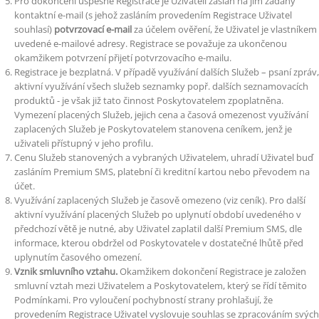
Pro dokončení úspěšné Registrace je Uživateli zaslán na jím zadaný
kontaktní e-mail (s jehož zasláním provedením Registrace Uživatel
souhlasí)
potvrzovací e-mail
za účelem ověření, že Uživatel je vlastníkem
uvedené e-mailové adresy. Registrace se považuje za ukončenou
okamžikem potvrzení přijetí potvrzovacího e-mailu.
Registrace je bezplatná. V případě využívání dalších Služeb – psaní zpráv,
aktivní využívání všech služeb seznamky popř. dalších seznamovacích
produktů - je však již tato činnost Poskytovatelem zpoplatněna.
Vymezení placených Služeb, jejich cena a časová omezenost využívání
zaplacených Služeb je Poskytovatelem stanovena ceníkem, jenž je
uživateli přístupný v jeho profilu.
Cenu Služeb stanovených a vybraných Uživatelem, uhradí Uživatel buď
zasláním Premium SMS, platební či kreditní kartou nebo převodem na
účet.
Využívání zaplacených Služeb je časově omezeno (viz ceník). Pro další
aktivní využívání placených Služeb po uplynutí období uvedeného v
předchozí větě je nutné, aby Uživatel zaplatil další Premium SMS, dle
informace, kterou obdržel od Poskytovatele v dostatečné lhůtě před
uplynutím časového omezení.
Vznik smluvního vztahu.
Okamžikem dokončení Registrace je založen
smluvní vztah mezi Uživatelem a Poskytovatelem, který se řídí těmito
Podmínkami. Pro vyloučení pochybností strany prohlašují, že
provedením Registrace Uživatel vyslovuje souhlas se zpracováním svých