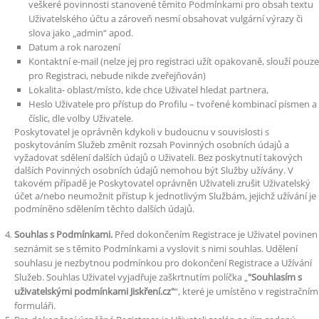
veškeré povinnosti stanovené těmito Podmínkami pro obsah textu
Uživatelského účtu a zároveň nesmí obsahovat vulgární výrazy či
slova jako „admin“ apod.
Datum a rok narození
Kontaktní e-mail (nelze jej pro registraci užít opakovaně, slouží pouze
pro Registraci, nebude nikde zveřejňován)
Lokalita- oblast/místo, kde chce Uživatel hledat partnera,
Heslo Uživatele pro přístup do Profilu – tvořené kombinací písmen a
číslic, dle volby Uživatele.
Poskytovatel je oprávněn kdykoli v budoucnu v souvislosti s
poskytováním Služeb změnit rozsah Povinných osobních údajů a
vyžadovat sdělení dalších údajů o Uživateli. Bez poskytnutí takových
dalších Povinných osobních údajů nemohou být Služby užívány. V
takovém případě je Poskytovatel oprávněn Uživateli zrušit Uživatelský
účet a/nebo neumožnit přístup k jednotlivým Službám, jejichž užívání je
podmíněno sdělením těchto dalších údajů.
Souhlas s Podmínkami.
Před dokončením Registrace je Uživatel povinen
seznámit se s těmito Podmínkami a vyslovit s nimi souhlas. Udělení
souhlasu je nezbytnou podmínkou pro dokončení Registrace a Užívání
Služeb. Souhlas Uživatel vyjadřuje zaškrtnutím políčka „
Souhlasím s
uživatelskými podmínkami Jiskření.cz
“, které je umístěno v registračním
formuláři.