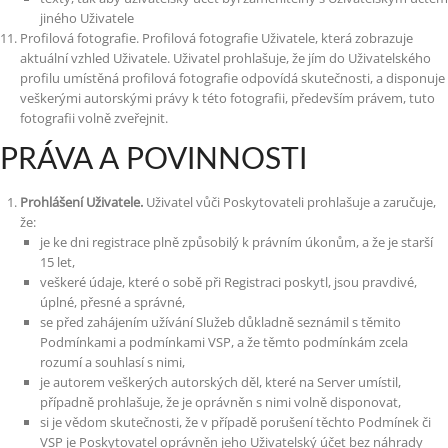
jiného Uživatele
Profilová fotografie. Profilová fotografie Uživatele, která zobrazuje
aktuální vzhled Uživatele. Uživatel prohlašuje, že jím do Uživatelského
profilu umístěná profilová fotografie odpovídá skutečnosti, a disponuje
veškerými autorskými právy k této fotografii, především právem, tuto
fotografii volně zveřejnit.
PRÁVA A POVINNOSTI
Prohlášení Uživatele.
Uživatel vůči Poskytovateli prohlašuje a zaručuje,
že:
je ke dni registrace plně způsobilý k právním úkonům, a že je starší
15 let,
veškeré údaje, které o sobě při Registraci poskytl, jsou pravdivé,
úplné, přesné a správné,
se před zahájením užívání Služeb důkladně seznámil s těmito
Podmínkami a podmínkami VSP, a že těmto podmínkám zcela
rozumí a souhlasí s nimi,
je autorem veškerých autorských děl, které na Server umístil,
případně prohlašuje, že je oprávněn s nimi volně disponovat,
si je vědom skutečnosti, že v případě porušení těchto Podmínek či
VSP je Poskytovatel oprávněn jeho Uživatelský účet bez náhrady