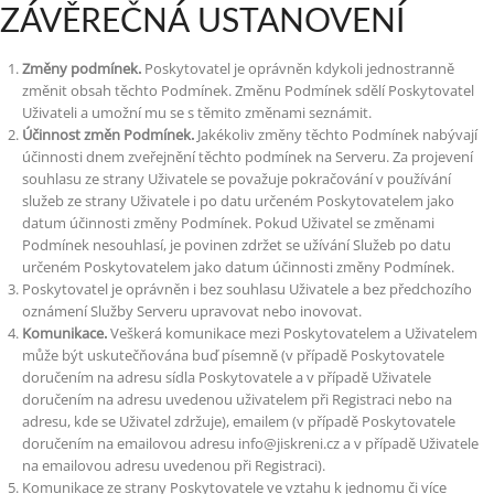
ZÁVĚREČNÁ USTANOVENÍ
Změny podmínek.
Poskytovatel je oprávněn kdykoli jednostranně
změnit obsah těchto Podmínek. Změnu Podmínek sdělí Poskytovatel
Uživateli a umožní mu se s těmito změnami seznámit.
Účinnost změn Podmínek.
Jakékoliv změny těchto Podmínek nabývají
účinnosti dnem zveřejnění těchto podmínek na Serveru. Za projevení
souhlasu ze strany Uživatele se považuje pokračování v používání
služeb ze strany Uživatele i po datu určeném Poskytovatelem jako
datum účinnosti změny Podmínek. Pokud Uživatel se změnami
Podmínek nesouhlasí, je povinen zdržet se užívání Služeb po datu
určeném Poskytovatelem jako datum účinnosti změny Podmínek.
Poskytovatel je oprávněn i bez souhlasu Uživatele a bez předchozího
oznámení Služby Serveru upravovat nebo inovovat.
Komunikace.
Veškerá komunikace mezi Poskytovatelem a Uživatelem
může být uskutečňována buď písemně (v případě Poskytovatele
doručením na adresu sídla Poskytovatele a v případě Uživatele
doručením na adresu uvedenou uživatelem při Registraci nebo na
adresu, kde se Uživatel zdržuje), emailem (v případě Poskytovatele
doručením na emailovou adresu
info@jiskreni.cz
a v případě Uživatele
na emailovou adresu uvedenou při Registraci).
Komunikace ze strany Poskytovatele ve vztahu k jednomu či více