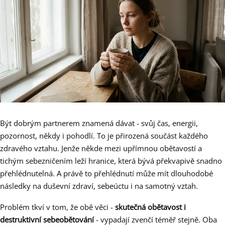
Být dobrým partnerem znamená dávat - svůj čas, energii,
pozornost, někdy i pohodlí. To je přirozená součást každého
zdravého vztahu. Jenže někde mezi upřímnou obětavostí a
tichým sebezničením leží hranice, která bývá překvapivě snadno
přehlédnutelná. A právě to přehlédnutí může mít dlouhodobé
následky na duševní zdraví, sebeúctu i na samotný vztah.
Problém tkví v tom, že obě věci -
skutečná obětavost i
destruktivní sebeobětování
- vypadají zvenčí téměř stejně. Oba