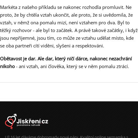
Markéta z našeho příkladu se nakonec rozhodla promluvit. Ne
proto, že by chtěla vztah ukončit, ale proto, že si uvědomila, že
vztah, v němž ona pomalu mizí, není vztahem pro dva. Byl to
těžký rozhovor - ale byl to začátek. A právě takové začátky, i když
jsou nepříjemné, jsou tím, co může ze vztahu udělat místo, kde
se oba partneři cítí viděni, slyšeni a respektováni.
Obětavost je dar. Ale dar, který ničí dárce, nakonec nezachrání
nikoho
- ani vztah, ani člověka, který se v něm pomalu ztrácí.
Už 16 let dáváme dohromady nové páry. Kvalitní online seznamka s