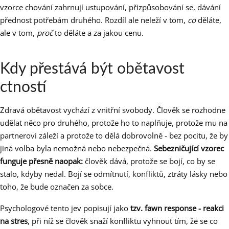
vzorce chování zahrnují ustupování, přizpůsobování se, dávání
přednost potřebám druhého. Rozdíl ale neleží v tom,
co
děláte,
ale v tom,
proč
to děláte a za jakou cenu.
Kdy přestává být obětavost
ctností
Zdravá obětavost vychází z vnitřní svobody. Člověk se rozhodne
udělat něco pro druhého, protože ho to naplňuje, protože mu na
partnerovi záleží a protože to dělá dobrovolně - bez pocitu, že by
jiná volba byla nemožná nebo nebezpečná.
Sebezničující vzorec
funguje přesně naopak:
člověk dává, protože se bojí, co by se
stalo, kdyby nedal. Bojí se odmítnutí, konfliktů, ztráty lásky nebo
toho, že bude označen za sobce.
Psychologové tento jev popisují jako
tzv. fawn response - reakci
na stres
, při níž se člověk snaží konfliktu vyhnout tím, že se co