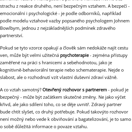
strachu z reakce druhého, není bezpečným vztahem. A bezpečí -
emocionální i psychologické - je podle odborníků, například
podle modelu vztahové vazby popsaného psychologem Johnem
Bowlbym, jednou z nejzákladnějších podmínek zdravého
partnerství.
Pokud se tyto vzorce opakují a člověk sám nedokáže najít cestu
ven, může být velmi užitečná
psychoterapie
- zejména přístupy
zaměřené na práci s hranicemi a sebehodnotou, jako je
kognitivně-behaviorální terapie nebo schematerapie. Nejde o
slabost, ale o rozhodnutí vzít vlastní duševní zdraví vážně.
A co vztah samotný?
Otevřený rozhovor s partnerem
- pokud je
bezpečný - může být začátkem skutečné změny. Ne jako výčet
křivd, ale jako sdílení toho, co se děje uvnitř. Zdravý partner
bude chtít slyšet, co druhý potřebuje. Pokud takovýto rozhovor
není možný nebo vede k obviňování a bagatelizování, je to samo
o sobě důležitá informace o povaze vztahu.