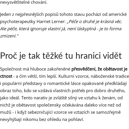
nevysvětlitelné chování.
Jeden z nejpřesnějších popisů tohoto stavu pochází od americké
psychoterapeutky Harriet Lerner:
„Péče o druhé je krásná věc.
Ale péče, která ignoruje vlastní já, není láskyplná - je to forma
zmizení."
Proč je tak těžké tu hranici vidět
Společnost má hluboce zakořeněné
přesvědčení, že obětavost je
ctnost
- a čím větší, tím lepší. Kulturní vzorce, náboženské tradice
i populární představy o romantické lásce opakovaně předkládají
obraz toho, kdo se vzdává vlastních potřeb pro dobro druhého,
jako ideál. Tento narativ je zvláště silný ve vztahu k ženám, od
nichž je obětavost společensky očekávána daleko více než od
mužů - i když sebezničující vzorce ve vztazích se samozřejmě
nevyhýbají nikomu bez ohledu na pohlaví.