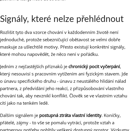
Signály, které nelze přehlédnout
Rozlišit tyto dva vzorce chování v každodenním životě není
jednoduché, protože sebezničující obětavost se velmi dobře
maskuje za ušlechtilé motivy. Přesto existují konkrétní signály,
které mohou napovědět, že něco není v pořádku.
Jedním z nejčastějších příznaků je
chronický pocit vyčerpání
,
který nesouvisí s pracovním vytížením ani fyzickým stavem. Jde
o únavu specifického druhu - únavu z neustálého hlídání nálad
partnera, z předvídání jeho reakcí, z přizpůsobování vlastního
chování tak, aby nevznikl konflikt. Člověk se ve vlastním vztahu
cítí jako na tenkém ledě.
Dalším signálem je
postupná ztráta vlastní identity
. Koníčky,
přátelé, zájmy - to vše se pomalu vytrácí, protože vztah a
partnerovy potřeby pohltily veškerý dostupný prostor. Výzkumy