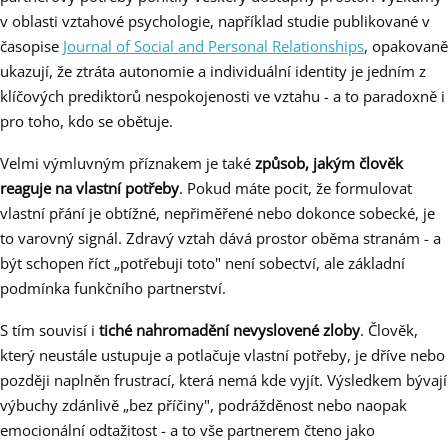
v oblasti vztahové psychologie, například studie publikované v
časopise
Journal of Social and Personal Relationships
, opakovaně
ukazují, že ztráta autonomie a individuální identity je jedním z
klíčových prediktorů nespokojenosti ve vztahu - a to paradoxně i
pro toho, kdo se obětuje.
Velmi výmluvným příznakem je také
způsob, jakým člověk
reaguje na vlastní potřeby
. Pokud máte pocit, že formulovat
vlastní přání je obtížné, nepřiměřené nebo dokonce sobecké, je
to varovný signál. Zdravý vztah dává prostor oběma stranám - a
být schopen říct „potřebuji toto" není sobectví, ale základní
podmínka funkčního partnerství.
S tím souvisí i
tiché nahromadění nevyslovené zloby
. Člověk,
který neustále ustupuje a potlačuje vlastní potřeby, je dříve nebo
později naplněn frustrací, která nemá kde vyjít. Výsledkem bývají
výbuchy zdánlivě „bez příčiny", podrážděnost nebo naopak
emocionální odtažitost - a to vše partnerem čteno jako