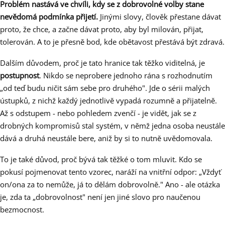
Problém nastává ve chvíli, kdy se z dobrovolné volby stane
nevědomá podmínka přijetí.
Jinými slovy, člověk přestane dávat
proto, že chce, a začne dávat proto, aby byl milován, přijat,
tolerován. A to je přesně bod, kde obětavost přestává být zdravá.
Dalším důvodem, proč je tato hranice tak těžko viditelná, je
postupnost
. Nikdo se neprobere jednoho rána s rozhodnutím
„od teď budu ničit sám sebe pro druhého". Jde o sérii malých
ústupků, z nichž každý jednotlivě vypadá rozumně a přijatelně.
Až s odstupem - nebo pohledem zvenčí - je vidět, jak se z
drobných kompromisů stal systém, v němž jedna osoba neustále
dává a druhá neustále bere, aniž by si to nutně uvědomovala.
To je také důvod, proč bývá tak těžké o tom mluvit. Kdo se
pokusí pojmenovat tento vzorec, naráží na vnitřní odpor: „Vždyť
on/ona za to nemůže, já to dělám dobrovolně." Ano - ale otázka
je, zda ta „dobrovolnost" není jen jiné slovo pro naučenou
bezmocnost.