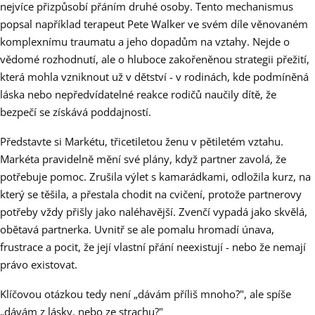
nejvíce přizpůsobí přáním druhé osoby. Tento mechanismus
popsal například terapeut Pete Walker ve svém díle věnovaném
komplexnímu traumatu a jeho dopadům na vztahy. Nejde o
vědomé rozhodnutí, ale o hluboce zakořeněnou strategii přežití,
která mohla vzniknout už v dětství - v rodinách, kde podmíněná
láska nebo nepředvídatelné reakce rodičů naučily dítě, že
bezpečí se získává poddajností.
Představte si Markétu, třicetiletou ženu v pětiletém vztahu.
Markéta pravidelně mění své plány, když partner zavolá, že
potřebuje pomoc. Zrušila výlet s kamarádkami, odložila kurz, na
který se těšila, a přestala chodit na cvičení, protože partnerovy
potřeby vždy přišly jako naléhavější. Zvenčí vypadá jako skvělá,
obětavá partnerka. Uvnitř se ale pomalu hromadí únava,
frustrace a pocit, že její vlastní přání neexistují - nebo že nemají
právo existovat.
Klíčovou otázkou tedy není „dávám příliš mnoho?", ale spíše
„dávám z lásky, nebo ze strachu?"