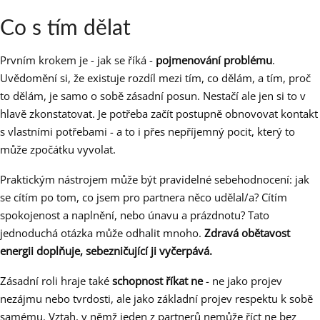
Co s tím dělat
Prvním krokem je - jak se říká -
pojmenování problému
.
Uvědomění si, že existuje rozdíl mezi tím, co dělám, a tím, proč
to dělám, je samo o sobě zásadní posun. Nestačí ale jen si to v
hlavě zkonstatovat. Je potřeba začít postupně obnovovat kontakt
s vlastními potřebami - a to i přes nepříjemný pocit, který to
může zpočátku vyvolat.
Praktickým nástrojem může být pravidelné sebehodnocení: jak
se cítím po tom, co jsem pro partnera něco udělal/a? Cítím
spokojenost a naplnění, nebo únavu a prázdnotu? Tato
jednoduchá otázka může odhalit mnoho.
Zdravá obětavost
energii doplňuje, sebezničující ji vyčerpává.
Zásadní roli hraje také
schopnost říkat ne
- ne jako projev
nezájmu nebo tvrdosti, ale jako základní projev respektu k sobě
samému. Vztah, v němž jeden z partnerů nemůže říct ne bez