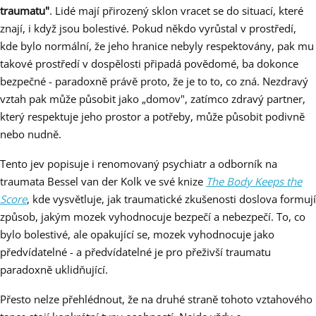
traumatu"
. Lidé mají přirozený sklon vracet se do situací, které
znají, i když jsou bolestivé. Pokud někdo vyrůstal v prostředí,
kde bylo normální, že jeho hranice nebyly respektovány, pak mu
takové prostředí v dospělosti připadá povědomé, ba dokonce
bezpečné - paradoxně právě proto, že je to to, co zná. Nezdravý
vztah pak může působit jako „domov", zatímco zdravý partner,
který respektuje jeho prostor a potřeby, může působit podivně
nebo nudně.
Tento jev popisuje i renomovaný psychiatr a odborník na
traumata Bessel van der Kolk ve své knize
The Body Keeps the
Score
, kde vysvětluje, jak traumatické zkušenosti doslova formují
způsob, jakým mozek vyhodnocuje bezpečí a nebezpečí. To, co
bylo bolestivé, ale opakující se, mozek vyhodnocuje jako
předvídatelné - a předvídatelné je pro přeživší traumatu
paradoxně uklidňující.
Přesto nelze přehlédnout, že na druhé straně tohoto vztahového