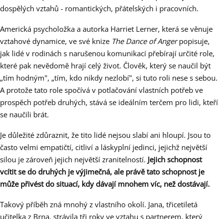
dospělých vztahů - romantických, přátelských i pracovních.
Americká psycholožka a autorka Harriet Lerner, která se věnuje
vztahové dynamice, ve své knize
The Dance of Anger
popisuje,
jak lidé v rodinách s narušenou komunikací přebírají určité role,
které pak nevědomě hrají celý život. Člověk, který se naučil být
„tím hodným", „tím, kdo nikdy nezlobí", si tuto roli nese s sebou.
A protože tato role spočívá v potlačování vlastních potřeb ve
prospěch potřeb druhých, stává se ideálním terčem pro lidi, kteří
se naučili brát.
Je důležité zdůraznit, že tito lidé nejsou slabí ani hloupí. Jsou to
často velmi empatičtí, citliví a láskyplní jedinci, jejichž největší
silou je zároveň jejich největší zranitelností.
Jejich schopnost
vcítit se do druhých je výjimečná, ale právě tato schopnost je
může přivést do situací, kdy dávají mnohem víc, než dostávají.
Takový příběh zná mnohý z vlastního okolí. Jana, třicetiletá
učitelka z Brna, strávila tři roky ve vztahu s partnerem, který