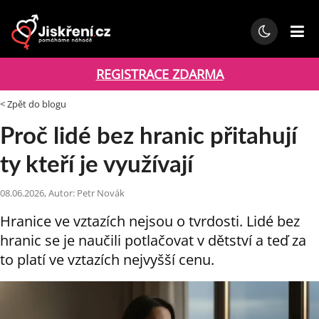
REGISTRACE ZDARMA
< Zpět do blogu
Proč lidé bez hranic přitahují
ty kteří je využívají
08.06.2026, Autor: Petr Novák
Hranice ve vztazích nejsou o tvrdosti. Lidé bez
hranic se je naučili potlačovat v dětství a teď za
to platí ve vztazích nejvyšší cenu.