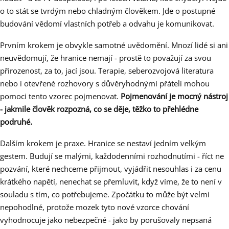
o to stát se tvrdým nebo chladným člověkem. Jde o postupné
budování vědomí vlastních potřeb a odvahu je komunikovat.
Prvním krokem je obvykle samotné uvědomění. Mnozí lidé si ani
neuvědomují, že hranice nemají - prostě to považují za svou
přirozenost, za to, jací jsou. Terapie, seberozvojová literatura
nebo i otevřené rozhovory s důvěryhodnými přáteli mohou
pomoci tento vzorec pojmenovat.
Pojmenování je mocný nástroj
- jakmile člověk rozpozná, co se děje, těžko to přehlédne
podruhé.
Dalším krokem je praxe. Hranice se nestaví jedním velkým
gestem. Budují se malými, každodenními rozhodnutími - říct ne
pozvání, které nechceme přijmout, vyjádřit nesouhlas i za cenu
krátkého napětí, nenechat se přemluvit, když víme, že to není v
souladu s tím, co potřebujeme. Zpočátku to může být velmi
nepohodlné, protože mozek tyto nové vzorce chování
vyhodnocuje jako nebezpečné - jako by porušovaly nepsaná