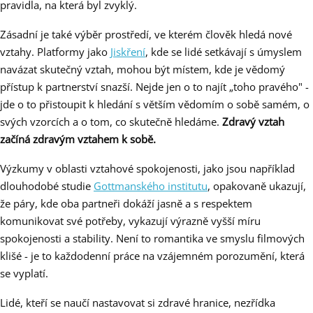
pravidla, na která byl zvyklý.
Zásadní je také výběr prostředí, ve kterém člověk hledá nové
vztahy. Platformy jako
Jiskření
, kde se lidé setkávají s úmyslem
navázat skutečný vztah, mohou být místem, kde je vědomý
přístup k partnerství snazší. Nejde jen o to najít „toho pravého" -
jde o to přistoupit k hledání s větším vědomím o sobě samém, o
svých vzorcích a o tom, co skutečně hledáme.
Zdravý vztah
začíná zdravým vztahem k sobě.
Výzkumy v oblasti vztahové spokojenosti, jako jsou například
dlouhodobé studie
Gottmanského institutu
, opakovaně ukazují,
že páry, kde oba partneři dokáží jasně a s respektem
komunikovat své potřeby, vykazují výrazně vyšší míru
spokojenosti a stability. Není to romantika ve smyslu filmových
klišé - je to každodenní práce na vzájemném porozumění, která
se vyplatí.
Lidé, kteří se naučí nastavovat si zdravé hranice, nezřídka