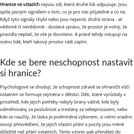
Hranice ve vztazích
nejsou zdí, která druhé lidi odpuzuje. Jsou
spíše jasným signálem o tom, co je pro nás přijatelné a co ne.
Když tyto signály chybí nebo jsou nejasné, druhá strana - ať
vědomě či nevědomě - dostává zprávu, že prostor je volný, že
pravidla neplatí, že vše je dovoleno. A právě tehdy vstupují na
scénu lidé, kteří takový prostor rádi zaplní.
Kde se bere neschopnost nastavit
si hranice?
Psychologové se shodují, že schopnost zdravě se ohraničit vůči
ostatním se formuje zejména v dětství. Děti, které vyrůstaly v
prostředí, kde jejich potřeby nebyly brány vážně, kde byly
odměňovány za poslušnost a trestány za sebeprosazení, nebo
kde se naučily, že láska je podmíněná výkonem, si velmi snadno
osvojí přesvědčení, že jejich vlastní přání a pocity jsou méně
důležité než přání ostatních. Tento vzorec pak přenášejí do