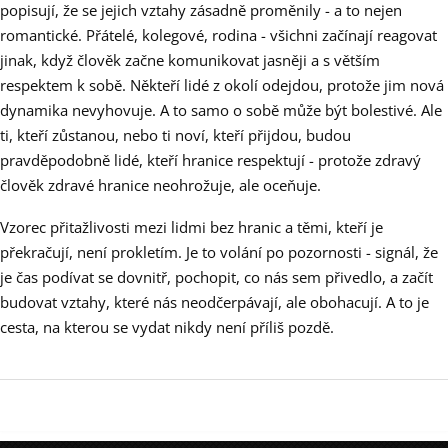
popisují, že se jejich vztahy zásadně proměnily - a to nejen
romantické. Přátelé, kolegové, rodina - všichni začínají reagovat
jinak, když člověk začne komunikovat jasněji a s větším
respektem k sobě. Někteří lidé z okolí odejdou, protože jim nová
dynamika nevyhovuje. A to samo o sobě může být bolestivé. Ale
ti, kteří zůstanou, nebo ti noví, kteří přijdou, budou
pravděpodobně lidé, kteří hranice respektují - protože zdravý
člověk zdravé hranice neohrožuje, ale oceňuje.
Vzorec přitažlivosti mezi lidmi bez hranic a těmi, kteří je
překračují, není prokletím. Je to volání po pozornosti - signál, že
je čas podívat se dovnitř, pochopit, co nás sem přivedlo, a začít
budovat vztahy, které nás neodčerpávají, ale obohacují. A to je
cesta, na kterou se vydat nikdy není příliš pozdě.