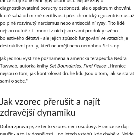
tance stojí konkrétní typy osobností. Nejde vždy o
diagnostikovatelné poruchy osobnosti, ale o spektrum chování,
které sahá od mírné necitlivosti přes chronický egocentrismus až
po plně rozvinutý narcismus nebo antisociální rysy. Tito lidé
nejsou nutně zlí - mnozí z nich jsou sami produkty svého
bolestivého dětství - ale jejich způsob fungování ve vztazích je
destruktivní pro ty, kteří neumějí nebo nemohou říct stop.
Jak jednou výstižně poznamenala americká terapeutka Nedra
Tawwab, autorka knihy
Set Boundaries, Find Peace
: „Hranice
nejsou o tom, jak kontrolovat druhé lidi. Jsou o tom, jak se starat
sami o sebe."
Jak vzorec přerušit a najít
zdravější dynamiku
Dobrá zpráva je, že tento vzorec není osudový. Hranice se dají
naučit - a to i v dospělosti, i po letech vztahů, kde chyběly. Nejde