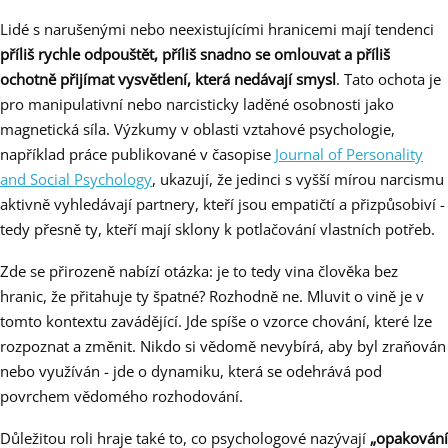
Lidé s narušenými nebo neexistujícími hranicemi mají tendenci
příliš rychle odpouštět, příliš snadno se omlouvat a příliš
ochotně přijímat vysvětlení, která nedávají smysl
. Tato ochota je
pro manipulativní nebo narcisticky laděné osobnosti jako
magnetická síla. Výzkumy v oblasti vztahové psychologie,
například práce publikované v časopise
Journal of Personality
and Social Psychology
, ukazují, že jedinci s vyšší mírou narcismu
aktivně vyhledávají partnery, kteří jsou empatičtí a přizpůsobiví -
tedy přesně ty, kteří mají sklony k potlačování vlastních potřeb.
Zde se přirozeně nabízí otázka: je to tedy vina člověka bez
hranic, že přitahuje ty špatné? Rozhodně ne. Mluvit o vině je v
tomto kontextu zavádějící. Jde spíše o vzorce chování, které lze
rozpoznat a změnit. Nikdo si vědomě nevybírá, aby byl zraňován
nebo využíván - jde o dynamiku, která se odehrává pod
povrchem vědomého rozhodování.
Důležitou roli hraje také to, co psychologové nazývají
„opakování