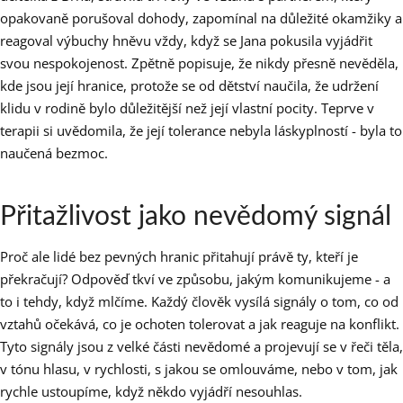
opakovaně porušoval dohody, zapomínal na důležité okamžiky a
reagoval výbuchy hněvu vždy, když se Jana pokusila vyjádřit
svou nespokojenost. Zpětně popisuje, že nikdy přesně nevěděla,
kde jsou její hranice, protože se od dětství naučila, že udržení
klidu v rodině bylo důležitější než její vlastní pocity. Teprve v
terapii si uvědomila, že její tolerance nebyla láskyplností - byla to
naučená bezmoc.
Přitažlivost jako nevědomý signál
Proč ale lidé bez pevných hranic přitahují právě ty, kteří je
překračují? Odpověď tkví ve způsobu, jakým komunikujeme - a
to i tehdy, když mlčíme. Každý člověk vysílá signály o tom, co od
vztahů očekává, co je ochoten tolerovat a jak reaguje na konflikt.
Tyto signály jsou z velké části nevědomé a projevují se v řeči těla,
v tónu hlasu, v rychlosti, s jakou se omlouváme, nebo v tom, jak
rychle ustoupíme, když někdo vyjádří nesouhlas.