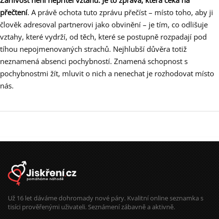
Žárlivost není nepřítel vztahu. Je to zpráva, která čeká na
přečtení
. A právě ochota tuto zprávu přečíst – místo toho, aby ji
člověk adresoval partnerovi jako obvinění – je tím, co odlišuje
vztahy, které vydrží, od těch, které se postupně rozpadají pod
tíhou nepojmenovaných strachů. Nejhlubší důvěra totiž
neznamená absenci pochybností. Znamená schopnost s
pochybnostmi žít, mluvit o nich a nenechat je rozhodovat místo
nás.
Už 16 let dáváme dohromady nové páry. Kvalitní online seznamka s
tisíci prověřenými uživateli. Seznámení zábavně a aktivně.