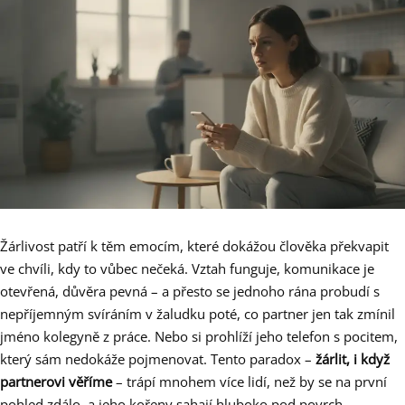
Žárlivost patří k těm emocím, které dokážou člověka překvapit
ve chvíli, kdy to vůbec nečeká. Vztah funguje, komunikace je
otevřená, důvěra pevná – a přesto se jednoho rána probudí s
nepříjemným svíráním v žaludku poté, co partner jen tak zmínil
jméno kolegyně z práce. Nebo si prohlíží jeho telefon s pocitem,
který sám nedokáže pojmenovat. Tento paradox –
žárlit, i když
partnerovi věříme
– trápí mnohem více lidí, než by se na první
pohled zdálo, a jeho kořeny sahají hluboko pod povrch