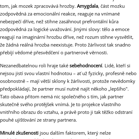
tom, jak mozek zpracovává hrozby.
Amygdala
, část mozku
zodpovědná za emocionální reakce, reaguje na vnímané
nebezpečí dříve, než stihne zasáhnout prefrontální kůra
zodpovědná za logické uvažování. Jinými slovy: tělo a emoce
reagují na imaginární hrozbu dříve, než rozum stihne vysvětlit,
že žádná reálná hrozba neexistuje. Proto žárlivost tak snadno
přebíjí vědomé přesvědčení o partnerově věrnosti.
Nezanedbatelnou roli hraje také
sebehodnocení
. Lidé, kteří si
nejsou jistí svou vlastní hodnotou – ať už fyzicky, profesně nebo
osobnostně – mají větší sklony k žárlivosti, protože nevědomky
předpokládají, že partner musí nutně najít někoho „lepšího".
Tato obava přitom nemá nic společného s tím, jak partner
skutečně svého protějšek vnímá. Je to projekce vlastního
vnitřního obrazu do vztahu, a právě proto ji tak těžko odstraní
pouhé ujišťování ze strany partnera.
Minulé zkušenosti
jsou dalším faktorem, který nelze