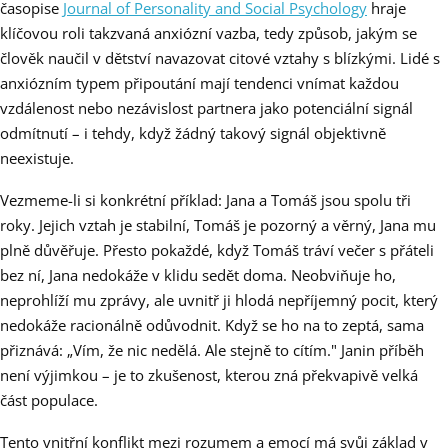
časopise
Journal of Personality and Social Psychology
hraje
klíčovou roli takzvaná anxiózní vazba, tedy způsob, jakým se
člověk naučil v dětství navazovat citové vztahy s blízkými. Lidé s
anxiózním typem připoutání mají tendenci vnímat každou
vzdálenost nebo nezávislost partnera jako potenciální signál
odmítnutí – i tehdy, když žádný takový signál objektivně
neexistuje.
Vezmeme-li si konkrétní příklad: Jana a Tomáš jsou spolu tři
roky. Jejich vztah je stabilní, Tomáš je pozorný a věrný, Jana mu
plně důvěřuje. Přesto pokaždé, když Tomáš tráví večer s přáteli
bez ní, Jana nedokáže v klidu sedět doma. Neobviňuje ho,
neprohlíží mu zprávy, ale uvnitř ji hlodá nepříjemný pocit, který
nedokáže racionálně odůvodnit. Když se ho na to zeptá, sama
přiznává: „Vím, že nic nedělá. Ale stejně to cítím." Janin příběh
není výjimkou – je to zkušenost, kterou zná překvapivě velká
část populace.
Tento vnitřní konflikt mezi rozumem a emocí má svůj základ v