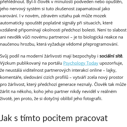
přehlédnout. Byl-li člověk v minulosti podveden nebo opuštěn,
jeho nervový systém si tuto zkušenost zapamatoval jako
varování. I v novém, zdravém vztahu pak může mozek
automaticky spouštět poplašné signály při situacích, které
vzdáleně připomínají okolnosti předchozí bolesti. Není to slabost
ani nevděk vůči novému partnerovi – je to biologická reakce na
naučenou hrozbu, která vyžaduje vědomé přeprogramování.
Svůj podíl na moderní žárlivosti mají bezpochyby i
sociální sítě
.
Výzkum publikovaný na portálu
Psychology Today
upozorňuje,
že neustálá viditelnost partnerových interakcí online – lajky,
komentáře, sledování cizích profilů – vytváří zcela nový prostor
pro žárlivost, který předchozí generace neznaly. Člověk tak může
žárlit na někoho, koho jeho partner nikdy neviděl v reálném
životě, jen proto, že si dotyčný oblíbil jeho fotografii.
Jak s tímto pocitem pracovat