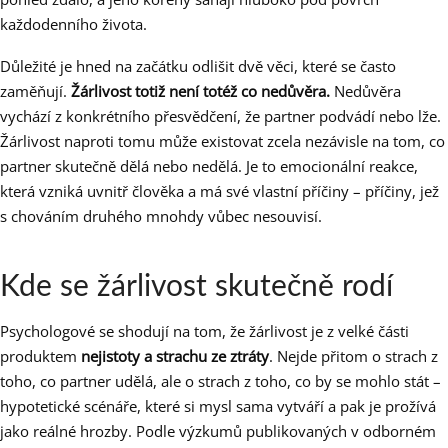
každodenního života.
Důležité je hned na začátku odlišit dvě věci, které se často
zaměňují.
Žárlivost totiž není totéž co nedůvěra.
Nedůvěra
vychází z konkrétního přesvědčení, že partner podvádí nebo lže.
Žárlivost naproti tomu může existovat zcela nezávisle na tom, co
partner skutečně dělá nebo nedělá. Je to emocionální reakce,
která vzniká uvnitř člověka a má své vlastní příčiny – příčiny, jež
s chováním druhého mnohdy vůbec nesouvisí.
Kde se žárlivost skutečně rodí
Psychologové se shodují na tom, že žárlivost je z velké části
produktem
nejistoty a strachu ze ztráty
. Nejde přitom o strach z
toho, co partner udělá, ale o strach z toho, co by se mohlo stát –
hypotetické scénáře, které si mysl sama vytváří a pak je prožívá
jako reálné hrozby. Podle výzkumů publikovaných v odborném