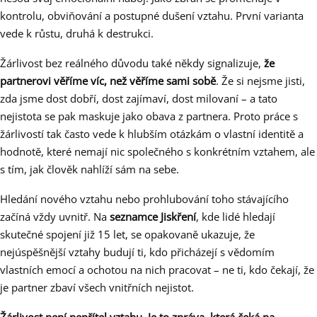
kontrolu, obviňování a postupné dušení vztahu. První varianta
vede k růstu, druhá k destrukci.
Žárlivost bez reálného důvodu také někdy signalizuje,
že
partnerovi věříme víc, než věříme sami sobě
. Že si nejsme jisti,
zda jsme dost dobří, dost zajímaví, dost milovaní – a tato
nejistota se pak maskuje jako obava z partnera. Proto práce s
žárlivostí tak často vede k hlubším otázkám o vlastní identitě a
hodnotě, které nemají nic společného s konkrétním vztahem, ale
s tím, jak člověk nahlíží sám na sebe.
Hledání nového vztahu nebo prohlubování toho stávajícího
začíná vždy uvnitř. Na
seznamce Jiskření
, kde lidé hledají
skutečné spojení již 15 let, se opakovaně ukazuje, že
nejúspěšnější vztahy budují ti, kdo přicházejí s vědomím
vlastních emocí a ochotou na nich pracovat – ne ti, kdo čekají, že
je partner zbaví všech vnitřních nejistot.