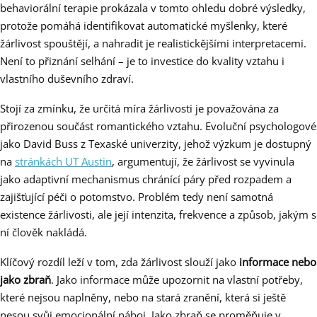
behaviorální terapie prokázala v tomto ohledu dobré výsledky,
protože pomáhá identifikovat automatické myšlenky, které
žárlivost spouštějí, a nahradit je realistickějšími interpretacemi.
Není to přiznání selhání – je to investice do kvality vztahu i
vlastního duševního zdraví.
Stojí za zmínku, že určitá míra žárlivosti je považována za
přirozenou součást romantického vztahu. Evoluční psychologové
jako David Buss z Texaské univerzity, jehož výzkum je dostupný
na
stránkách UT Austin
, argumentují, že žárlivost se vyvinula
jako adaptivní mechanismus chránící páry před rozpadem a
zajišťující péči o potomstvo. Problém tedy není samotná
existence žárlivosti, ale její intenzita, frekvence a způsob, jakým s
ní člověk nakládá.
Klíčový rozdíl leží v tom, zda žárlivost slouží jako
informace nebo
jako zbraň
. Jako informace může upozornit na vlastní potřeby,
které nejsou naplněny, nebo na stará zranění, která si ještě
nesou svůj emocionální náboj. Jako zbraň se proměňuje v