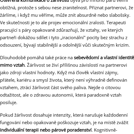
Otevřená komunikace o žárlivosti
bývá pro mnoho párů velmi
obtížná, protože s sebou nese zranitelnost. Přiznat partnerovi, že
žárlíme, i když mu věříme, může znít absurdně nebo slabošsky.
Ve skutečnosti je to ale projev emocionální zralosti. Terapeuti
pracující s páry opakovaně zdůrazňují, že vztahy, ve kterých
partneři dokážou sdílet i tyto „iracionální" pocity bez strachu z
odsouzení, bývají stabilnější a odolnější vůči skutečným krizím.
Dlouhodobě pomáhá také práce na
sebevědomí a vlastní identitě
mimo vztah
. Žárlivost se živí přílišnou závislostí na partnerovi
jako zdroji vlastní hodnoty. Když má člověk vlastní zájmy,
přátele, kariéru a smysl života, který není výhradně definován
vztahem, ztrácí žárlivost část svého paliva. Nejde o citovou
odtažitost, ale o zdravou autonomii, která paradoxně vztah
posiluje.
Pokud žárlivost dosahuje intenzity, která narušuje každodenní
fungování nebo opakovaně poškozuje vztah, je na místě zvážit
individuální terapii nebo párové poradenství
. Kognitivně-