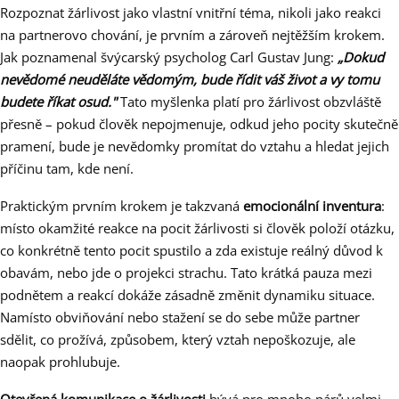
Rozpoznat žárlivost jako vlastní vnitřní téma, nikoli jako reakci
na partnerovo chování, je prvním a zároveň nejtěžším krokem.
Jak poznamenal švýcarský psycholog Carl Gustav Jung:
„Dokud
nevědomé neuděláte vědomým, bude řídit váš život a vy tomu
budete říkat osud."
Tato myšlenka platí pro žárlivost obzvláště
přesně – pokud člověk nepojmenuje, odkud jeho pocity skutečně
pramení, bude je nevědomky promítat do vztahu a hledat jejich
příčinu tam, kde není.
Praktickým prvním krokem je takzvaná
emocionální inventura
:
místo okamžité reakce na pocit žárlivosti si člověk položí otázku,
co konkrétně tento pocit spustilo a zda existuje reálný důvod k
obavám, nebo jde o projekci strachu. Tato krátká pauza mezi
podnětem a reakcí dokáže zásadně změnit dynamiku situace.
Namísto obviňování nebo stažení se do sebe může partner
sdělit, co prožívá, způsobem, který vztah nepoškozuje, ale
naopak prohlubuje.