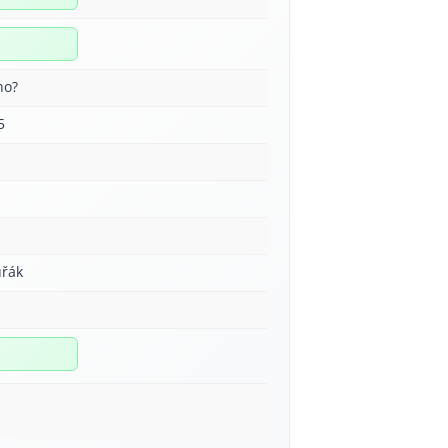
no?
5
á
uřák