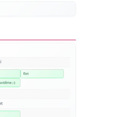
í
flirt
uvidíme ;-)
et