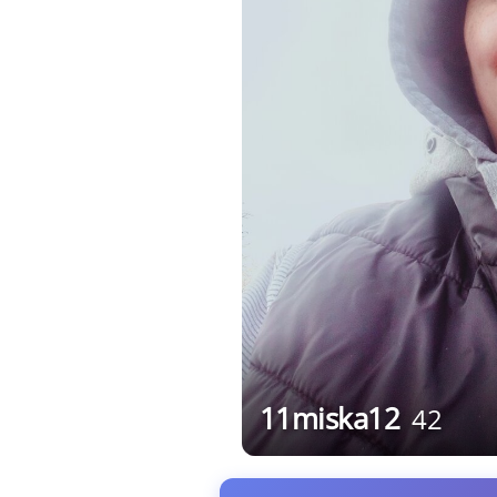
11miska12
42