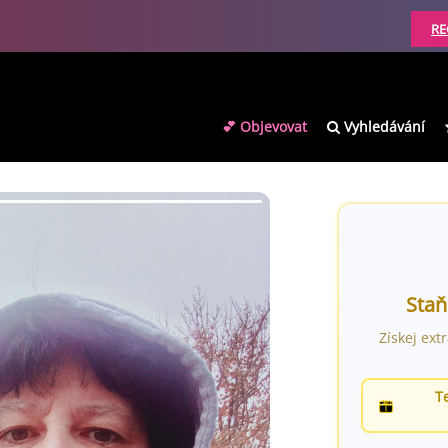
RE
💕 Objevovat
Vyhledávání
Staň
Získej ext
T