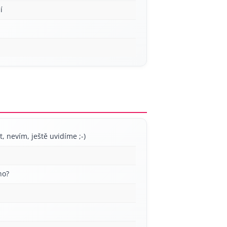
í
irt, nevím, ještě uvidíme ;-)
no?