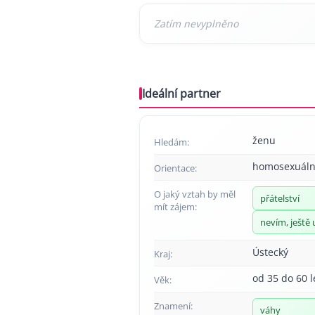
Ideální partner
ženu
Hledám:
homosexuáln
Orientace:
O jaký vztah by měl
přátelství
mít zájem:
nevím, ještě 
Ústecký
Kraj:
od 35 do 60 l
Věk:
Znamení:
váhy