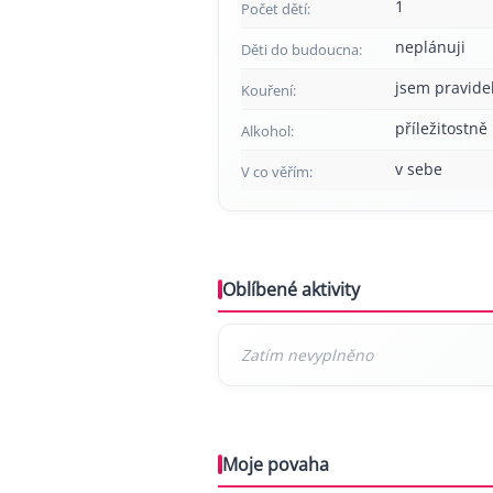
1
Počet dětí:
neplánuji
Děti do budoucna:
jsem pravide
Kouření:
příležitostně
Alkohol:
v sebe
V co věřím:
Oblíbené aktivity
Moje povaha