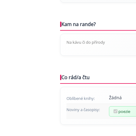
Kam na rande?
Na kávu či do přírody
Co rád/a čtu
Žádná
Oblíbené knihy:
Noviny a časopisy:
poezie