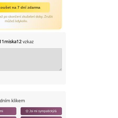
oušet na 7 dní zdarma
až po skončení zkušební doby. Zrušit
můžeš kdykoliv.
11miska12
vzkaz
edním klikem
 mi
Jsi mi sympatický/á