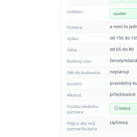
Vzdělání:
vyučen
a není to jed
Postava:
od 156 do 16
Výška:
od 65 do 80
Váha:
ženatý/vdan
Rodinný stav:
neplánuji
Děti do budoucna:
pravidelný k
Kouření:
příležitostně
Alkohol:
Povaha ideálního
klidná
partnera:
Upřímná
Přeji si, aby můj
partner/ka byl/a: