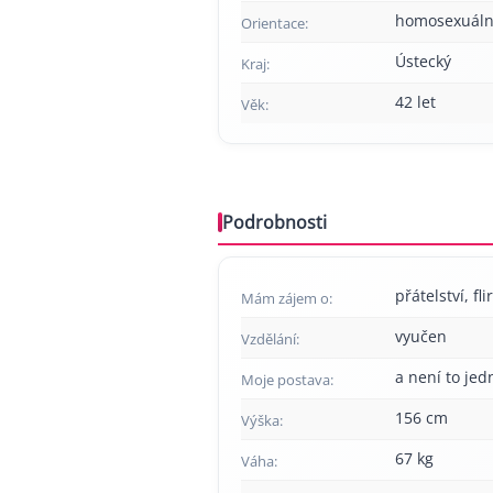
homosexuáln
Orientace:
Ústecký
Kraj:
42 let
Věk:
Podrobnosti
přátelství, fl
Mám zájem o:
vyučen
Vzdělání:
a není to jed
Moje postava:
156 cm
Výška:
67 kg
Váha: