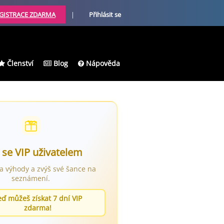
GISTRACE ZDARMA
|
Přihlásit se
Členství
Blog
Nápověda
 se VIP uživatelem
ra výhody a zvýš své šance na
seznámení.
eď můžeš získat 7 dní VIP
zdarma!