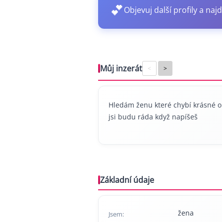
💕
Objevuj další profily a najd
Můj inzerát
<
>
Hledám ženu které chybí krásné ob
jsi budu ráda když napíšeš
Základní údaje
žena
Jsem: