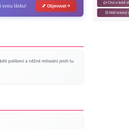
Chci o tobě v
i svou lásku!
💕 Objevovat
Máš krásný 
ěti políbení a něžné milování jestli tu