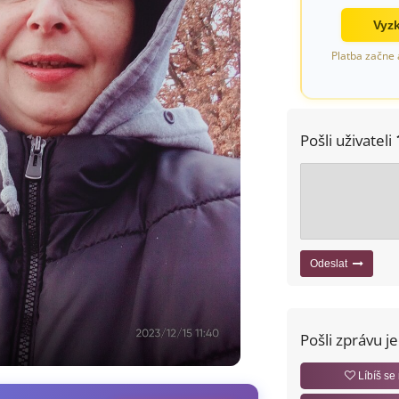
Vyzk
Platba začne 
Pošli uživateli
Odeslat
Pošli zprávu j
Líbíš se