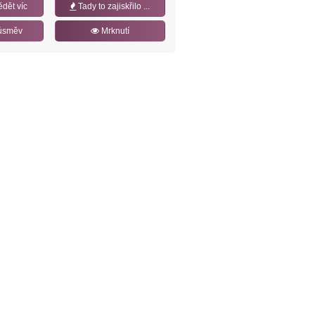
ědět víc
Tady to zajiskřilo ...
úsměv
Mrknutí