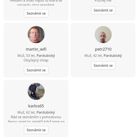
Hledám a snad najdu tu která se
Poznej mě
opravdu chce seznámit.
Seznámit se
Seznámit se
martin_wifi
petr2710
Muž, 53 let,
Pardubický
Muž, 42 let,
Pardubický
Obyčejný chlap
Seznámit se
Seznámit se
karlos65
Muž, 62 let,
Pardubický
Rád se seznámím s pohodovou
ženou,snad to zajiskří když jsme na
jiskření
Seznámit se