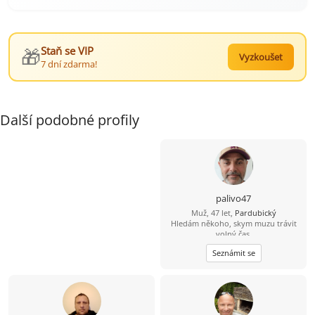
🎁
Staň se VIP
Vyzkoušet
7 dní zdarma!
Další podobné profily
palivo47
Muž, 47 let,
Pardubický
Hledám někoho, skym muzu trávit
,volný čas..
Seznámit se