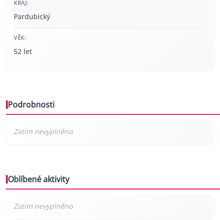
KRAJ:
Pardubický
VĚK:
52 let
Podrobnosti
Oblíbené aktivity