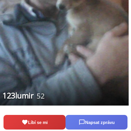
123lumir
52
Líbí se mi
Napsat zprávu