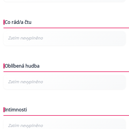
Co rád/a čtu
Oblíbená hudba
Intimnosti