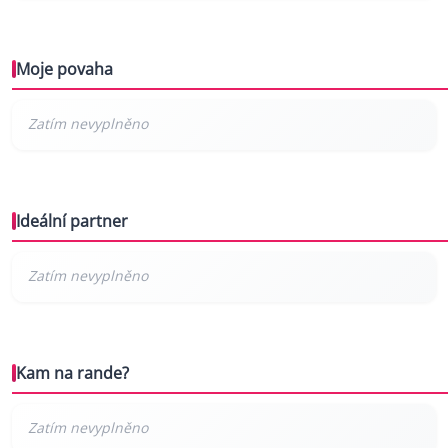
Moje povaha
Ideální partner
Kam na rande?