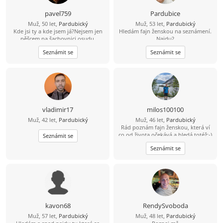
pavel759
Pardubice
Muž, 50 let,
Pardubický
Muž, 53 let,
Pardubický
Kde jsi ty a kde jsem já?Nejsem jen
Hledám fajn ženskou na seznámení.
pěšcem na šachovnici osudu.
Najdu?
Seznámit se
Seznámit se
vladimir17
milos100100
Muž, 42 let,
Pardubický
Muž, 46 let,
Pardubický
Rád poznám fajn ženskou, která ví
co od života očekává a hledá totéž:-)
Seznámit se
Seznámit se
kavon68
RendySvoboda
Muž, 57 let,
Pardubický
Muž, 48 let,
Pardubický