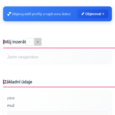
💕
Objevuj další profily a najdi svou lásku!
💕 Objevovat
Můj inzerát
<
>
Základní údaje
JSEM:
muž