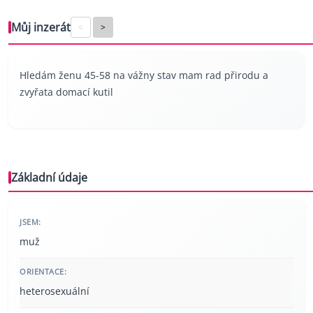
Můj inzerát
<
>
Hledám ženu 45-58 na vážny stav mam rad přirodu a
zvyřata domací kutil
Základní údaje
JSEM:
muž
ORIENTACE:
heterosexuální