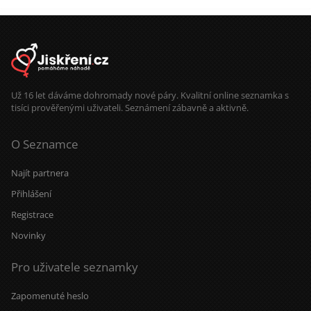
Už 16 let dáváme dohromady nové páry. Kvalitní online seznamka s
tisíci prověřenými uživateli. Seznámení zábavně a aktivně.
O Seznamce
Najít partnera
Přihlášení
Registrace
Novinky
Pro uživatele seznamky
Zapomenuté heslo