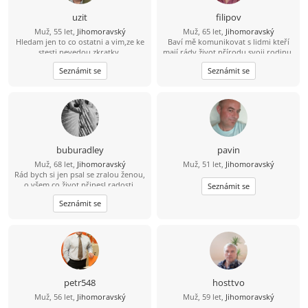
uzit
filipov
Muž, 55 let,
Jihomoravský
Muž, 65 let,
Jihomoravský
Hledam jen to co ostatni a vim,ze ke
Baví mě komunikovat s lidmi kteří
stesti nevedou zkratky.
mají rády život přírodu svoji rodinu.
Mám rád činnost která potěší
Seznámit se
Seznámit se
pomůže....
buburadley
pavin
Muž, 68 let,
Jihomoravský
Muž, 51 let,
Jihomoravský
Rád bych si jen psal se zralou ženou,
o všem co život přinesl radosti,
Seznámit se
zklamání - i o sexu a zkušenostech s
Seznámit se
partnery, Touhách a tajných
nesplněných přáních - zatím však jen
přítele na písmencích.
petr548
hosttvo
Muž, 56 let,
Jihomoravský
Muž, 59 let,
Jihomoravský