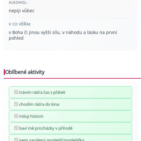
ALKOHOL:
nepiji vůbec
V CO VĚŘÍM:
v Boha či jinou vyšší sílu, v náhodu a lásku na první
pohled
Oblíbené aktivity
trávím rád/a čas s přáteli
chodím rád/a do kina
miluji historii
baví mě procházky v přírodě
jsem zapálený modelář/modelářka