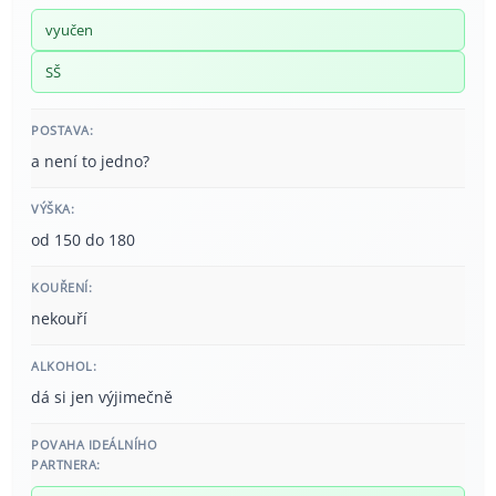
vyučen
SŠ
POSTAVA:
a není to jedno?
VÝŠKA:
od 150 do 180
KOUŘENÍ:
nekouří
ALKOHOL:
dá si jen výjimečně
POVAHA IDEÁLNÍHO
PARTNERA: