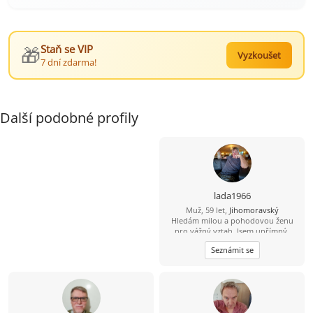
🎁
Staň se VIP
Vyzkoušet
7 dní zdarma!
Další podobné profily
lada1966
Muž, 59 let,
Jihomoravský
Hledám milou a pohodovou ženu
pro vážný vztah. Jsem upřímný,
spolehlivý a mám rád přírodu i
Seznámit se
obyčejné radosti života.Rád bych
našel partnerku, se kterou budeme
sdílet volný čas, zážitky, rodinu i
každodenní chvíle.