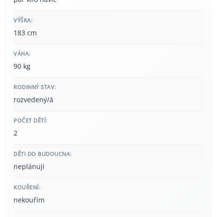
VÝŠKA:
183 cm
VÁHA:
90 kg
RODINNÝ STAV:
rozvedený/á
POČET DĚTÍ:
2
DĚTI DO BUDOUCNA:
neplánuji
KOUŘENÍ:
nekouřím