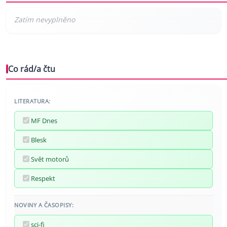
Co rád/a čtu
LITERATURA:
MF Dnes
Blesk
Svět motorů
Respekt
NOVINY A ČASOPISY:
sci-fi