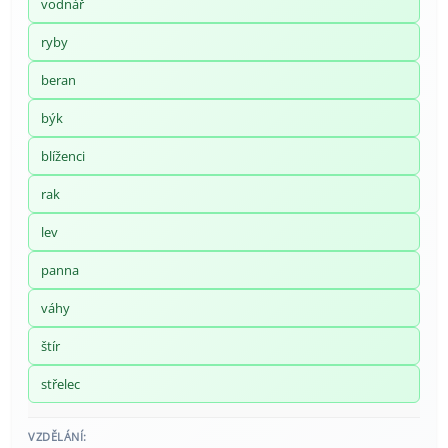
vodnář
ryby
beran
býk
blíženci
rak
lev
panna
váhy
štír
střelec
VZDĚLÁNÍ: