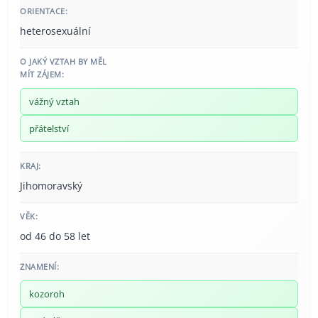
ORIENTACE:
heterosexuální
O JAKÝ VZTAH BY MĚL
MÍT ZÁJEM:
vážný vztah
přátelství
KRAJ:
Jihomoravský
VĚK:
od 46 do 58 let
ZNAMENÍ:
kozoroh