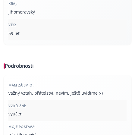
KRAJ:
Jihomoravský
VĚK:
59 let
Podrobnosti
MÁM ZÁJEM O:
vážný vztah, přátelství, nevím, ještě uvidíme ;-)
VZDĚLÁNÍ:
vyučen
MOJE POSTAVA:
pár kilo navíc'