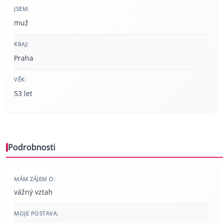
JSEM:
muž
KRAJ:
Praha
VĚK:
53 let
Podrobnosti
MÁM ZÁJEM O:
vážný vztah
MOJE POSTAVA: