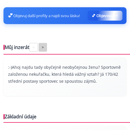
💕
Objevuj další profily a najdi svou lásku!
💕 Objevovat
Můj inzerát
<
>
:-)Ahoj najdu tady obyčejně neobyčejnou ženu? Sportovně
založenou nekuřačku, která hledá vážný vztah? Já 170/42
střední postavy sportovec se spoustou zájmů.
Základní údaje