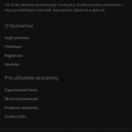
upřímnou, pozitivní ženu, která si
Už 16 let dáváme dohromady nové páry. Kvalitní online seznamka s
ráda popovídá, smích a je otevřená
tisíci prověřenými uživateli. Seznámení zábavně a aktivně.
novým dobrodružstvím. Pokud si
vážíte upřímnosti a trochy
spontánnosti, možná si budeme
O Seznamce
rozumět! Uvidíme, kam nás tato
cesta zavede. ????
Najít partnera
Přihlášení
Registrace
Novinky
Pro uživatele seznamky
Zapomenuté heslo
Škola seznamování
Podpora seznamky
Zrušení účtu