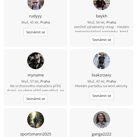
rudyyy
beykh
Muž, 45 let,
Praha
Muž, 56 let,
Praha
obtížně zařaditelný chlap - hledám
nemanipulativní partnerku, která
Seznámit se
nenosí masky, netahá za sebou stíny
Seznámit se
a nemá zálibu v dramatech.... Je
taková? je jich málo, pro takovou si
rád dojedu kamkoliv....
myname
lisakzrzavy
Muž, 57 let,
Praha
Muž, 43 let,
Praha
Na vrcholového manažera příliš
Hledám parťačku na letní aktivity.
drsný, na vědce příliš netrpělivý, na
mafiána příliš opatrný, na
Seznámit se
Seznámit se
úspěšného investora příliš líný, na
lenocha příliš aktivní, na to abych
stárnul příliš racionální, na to abych
se vyhýbal vztahu se ženou příliš
romantický. Snad si jednoho dne
konečně vyberu, kým chci být. A
nebo taky ne. Blíženci nemusí. :-)
sportsmann2025
ganga2222