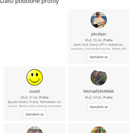
Další podobné profily
jakubjan
Muž, 55 let,
Praha
Jsem muž, který věří v laskavost,
loajalitu a hluboké pouto. Nade vše
si cením upřímnosti a sním o tom, že
Seznámit se
budu sdílet jednoduché a krásné
životní okamžiky s někým, kdo se v
něm cítí jako doma.
sused
Michael54545666
Muž, 51 let,
Praha
Muž, 54 let,
Praha
Byvam blizko Prahy. Nehladam nic
vazne. Neda sami odpisat nechajte
Seznámit se
kontakt.
Seznámit se