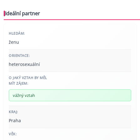
Ideální partner
HLEDÁM:
ženu
ORIENTACE:
heterosexuální
O JAKÝ VZTAH BY MĚL
MÍT ZÁJEM:
vážný vztah
KRAJ:
Praha
VĚK: