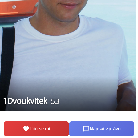
1Dvoukvitek
53
Líbí se mi
Napsat zprávu