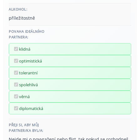
ALKOHOL:
příležitostně
POVAHA IDEÁLNÍHO
PARTNERA:
klidná
optimistická
tolerantní
spolehlivá
věrná
diplomatická
PŘEJI SI, ABY MŮJ
PARTNER/KA BYL/A:
Nejde mi o povyražení nebo flirt, tak pokud se rozhodneš