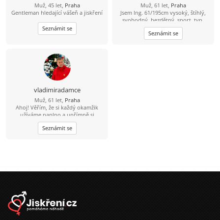
Muž, 45 let,
Praha
Muž, 61 let,
Praha
Gentleman hledající vášeň a jiskření
Jsem Ing. 61/195cm vysoký, štíhlý,
svobodný, bezdětný, sport. typ,
nekuřák, nepiju. Hledám příjemnou
Seznámit se
Seznámit se
vlídnou nevdanou ženu pro plný
milenecký i přátelský partnerský
vztah, na společné pěkné chvíle, na
sex, na společné dny, večery, noci a
rána a i na výlety. Hraju na kytaru,
mám windsurfing, můžeme jet na
vodu i jinam. Zajímá mě i tantra a
podobné věci. Děti nemám. Celá ČR.
vladimiradamce
Jsem z Prahy, mám tu domek,
Muž, 61 let,
Praha
společné bydlení možné.
Ahoj! Věřím, že si každý okamžik
užíváme naplno a upřímně si
užíváme malých radostí života. Miluji
Seznámit se
objevování nových míst, ať už je to
spontánní výlet autem nebo
objevování útulné kavárny v centru
města. Přátelé mě často popisují
jako starostlivou, dobrodružnou a
dobrou posluchačku. Jsem nadšená
pro [vaše zájmy, např. hudba,
fitness, vaření, cestování] a ráda se o
tyto zážitky dělím s někým
výjimečným. Věřím, že upřímnost,
laskavost a dobrý smysl pro humor
jsou klíčovými ingrediencemi pro
smysluplné spojení. Hledám