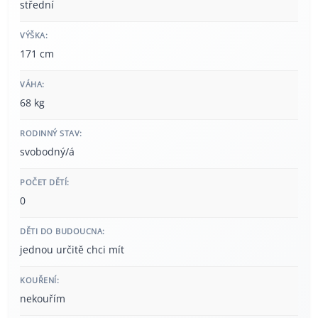
střední
VÝŠKA:
171 cm
VÁHA:
68 kg
RODINNÝ STAV:
svobodný/á
POČET DĚTÍ:
0
DĚTI DO BUDOUCNA:
jednou určitě chci mít
KOUŘENÍ:
nekouřím