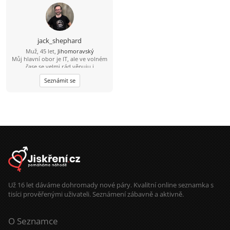
místo ale i tak budu dál sám sebou.
správu. Mám tu 5 správ denne, takže
;-)
nemôžem písať každú minutu. Ak
neodpisujem a som tu, tak už
nemám správy. Bývam 50 Km. od
Breclavi. Okres Malacky na
jack_shephard
slovensku. Peter
Muž, 45 let,
Jihomoravský
Můj hlavní obor je IT, ale ve volném
čase se velmi rád věnuju i
humanitnějším věcem. Čas od času si
Seznámit se
rád zasportuju či zahraju na kytaru.
Hledám někoho sympatického s
trochou rozhledu, aby jsme si měli o
čem povídat. :)
Už 16 let dáváme dohromady nové páry. Kvalitní online seznamka s
tisíci prověřenými uživateli. Seznámení zábavně a aktivně.
O Seznamce