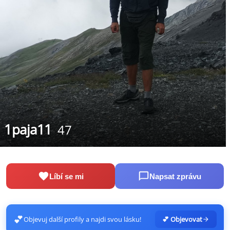
1paja11
47
Líbí se mi
Napsat zprávu
💕
Objevuj další profily a najdi svou lásku!
💕 Objevovat