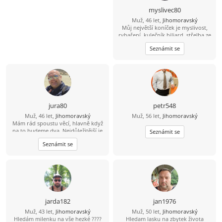
myslivec80
Muž, 46 let,
Jihomoravský
Můj největší koníček je myslivost,
rybaření, kulečník biliard, střelba ze
zbraní brokovnice, šipky, šachy
Seznámit se
petanque, kostky, mám rád psy,
zvířata, rád se bavím, tancuji, trochu
jezdím na kole, mám rád procházky,
výlety. Mám rád dobré jídlo hlavně
maso, piju víno pivo i nějakého
panáčka. Vykládám vtipy, umím si
udělat srandu i ze sebe. Jsem
normální chlap mám rád upřímnost,
jura80
petr548
co na srdci to na jazyku, držím slovo,
Muž, 46 let,
Jihomoravský
Muž, 56 let,
Jihomoravský
myslím že jsem férový a rovný chlap.
Mám rád spoustu věcí, hlavně když
na to budeme dva. Nejdůležitější je
Seznámit se
důvěra, upřímnost a vzájemný
Seznámit se
respekt.
jarda182
jan1976
Muž, 43 let,
Jihomoravský
Muž, 50 let,
Jihomoravský
Hledám milenku na vše hezké ????
Hledam lasku na zbytek života