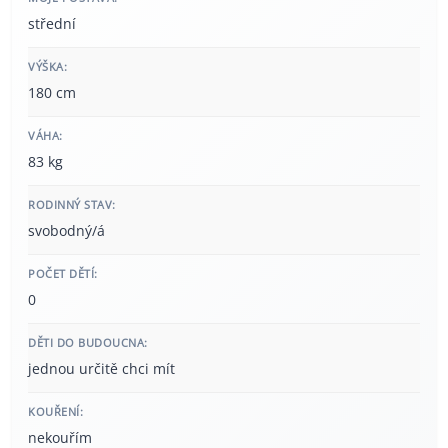
střední
VÝŠKA:
180 cm
VÁHA:
83 kg
RODINNÝ STAV:
svobodný/á
POČET DĚTÍ:
0
DĚTI DO BUDOUCNA:
jednou určitě chci mít
KOUŘENÍ:
nekouřím