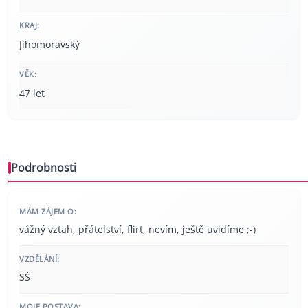
KRAJ:
Jihomoravský
VĚK:
47 let
Podrobnosti
MÁM ZÁJEM O:
vážný vztah, přátelství, flirt, nevím, ještě uvidíme ;-)
VZDĚLÁNÍ:
SŠ
MOJE POSTAVA: