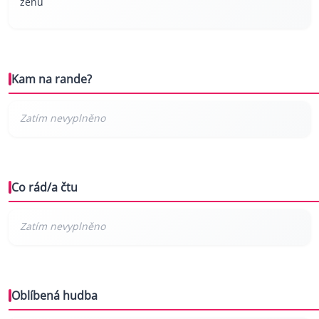
ženu
Kam na rande?
Co rád/a čtu
Oblíbená hudba