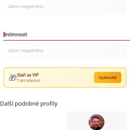
Intimnosti
🎁
Staň se VIP
Vyzkoušet
7 dní zdarma!
Další podobné profily