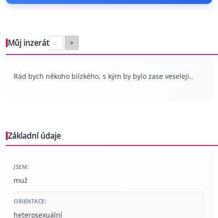
Můj inzerát
<
>
Rád bych někoho blízkého, s kým by bylo zase veseleji..
Základní údaje
JSEM:
muž
ORIENTACE:
heterosexuální