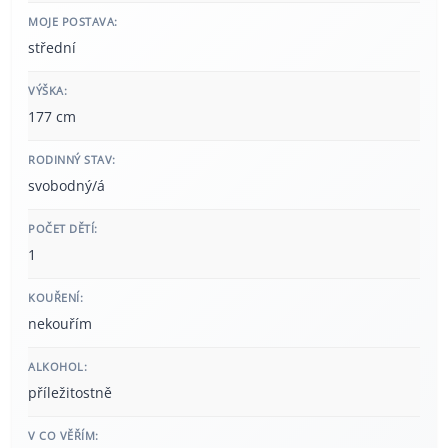
MOJE POSTAVA:
střední
VÝŠKA:
177 cm
RODINNÝ STAV:
svobodný/á
POČET DĚTÍ:
1
KOUŘENÍ:
nekouřím
ALKOHOL:
příležitostně
V CO VĚŘÍM: