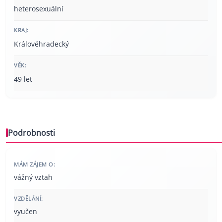
heterosexuální
KRAJ:
Královéhradecký
VĚK:
49 let
Podrobnosti
MÁM ZÁJEM O:
vážný vztah
VZDĚLÁNÍ:
vyučen