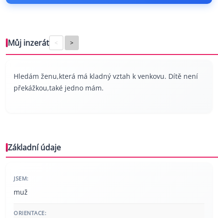
Můj inzerát
<
>
Hledám ženu,která má kladný vztah k venkovu. Dítě není
překážkou,také jedno mám.
Základní údaje
JSEM:
muž
ORIENTACE: