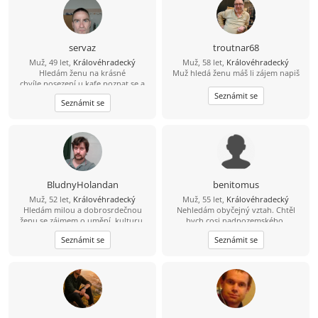
servaz
troutnar68
Muž, 49 let,
Královéhradecký
Muž, 58 let,
Královéhradecký
Hledám ženu na krásné
Muž hledá ženu máš li zájem napiš
chvíle,posezení u kafe,poznat se a
pak se uvidí.Jízda na horském kole
Seznámit se
Seznámit se
,lesňačky i traily.Procházka v
přírodě.A i jiné...
BludnyHolandan
benitomus
Muž, 52 let,
Královéhradecký
Muž, 55 let,
Královéhradecký
Hledám milou a dobrosrdečnou
Nehledám obyčejný vztah. Chtěl
ženu se zájmem o umění, kulturu,
bych cosi nadpozemského,
památky a láskou ke zvířatům a
výjimečného, ne šedivého a
Seznámit se
Seznámit se
přírodě. Rád bych s takovou ženou
zbytečného.
spoluprožíval hezké chvíle a
vzájemně se podporoval.