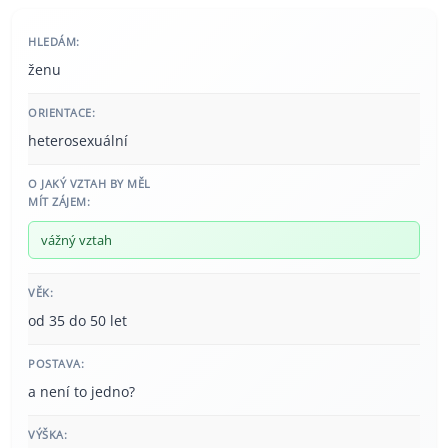
HLEDÁM:
ženu
ORIENTACE:
heterosexuální
O JAKÝ VZTAH BY MĚL
MÍT ZÁJEM:
vážný vztah
VĚK:
od 35 do 50 let
POSTAVA:
a není to jedno?
VÝŠKA: