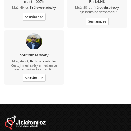
martin007h
RadekHK
Muž, 49 let,
Královéhradecký
Muž, 50 let,
Královéhradecký
Fajn holka na seznámení?
Seznámit se
Seznámit se
poutnimezisvety
Muž, 44 let,
Královéhradecký
Cestuji mezi světy a hledám tu
pravou spřízněnou duši...
Seznámit se