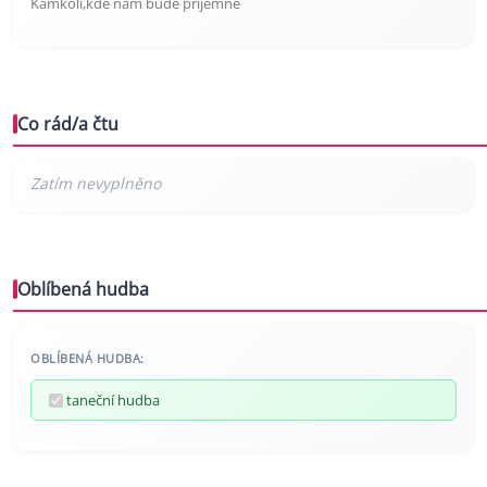
Kamkoli,kde nám bude příjemně
Co rád/a čtu
Oblíbená hudba
OBLÍBENÁ HUDBA:
taneční hudba