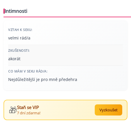
Intimnosti
VZTAH K SEXU:
velmi rád/a
ZKUŠENOSTI:
akorát
CO MÁM V SEXU RÁD/A:
Nejdůležitější je pro mně předehra
🎁
Staň se VIP
Vyzkoušet
7 dní zdarma!