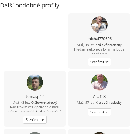
Další podobné profily
michal770626
Muž, 49 let,
Královéhradecký
Hledám někoho, s kým mě bude
dobře????
Seznámit se
tomasp42
Alla123
Muž, 43 let,
Královéhradecký
Muž, 57 let,
Královéhradecký
Rád trávím čas v přírodě a mezi
přáteli. Jsem včelař. Hledám vážné
Seznámit se
seznámení a ne partnerku na jednu
Seznámit se
noc.