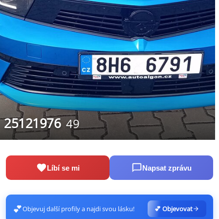
25121976
49
Líbí se mi
Napsat zprávu
💕
Objevuj další profily a najdi svou lásku!
💕 Objevovat