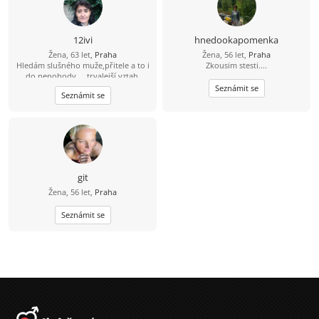
12ivi
hnedookapomenka
Žena, 63 let,
Praha
Žena, 56 let,
Praha
Hledám slušného muže,přitele a to i
Zkousim stesti....
do nepohody.....trvalejší vztah.
Seznámit se
Seznámit se
git
Žena, 56 let,
Praha
Seznámit se