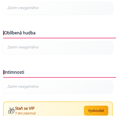
Oblíbená hudba
Intimnosti
🎁
Staň se VIP
Vyzkoušet
7 dní zdarma!