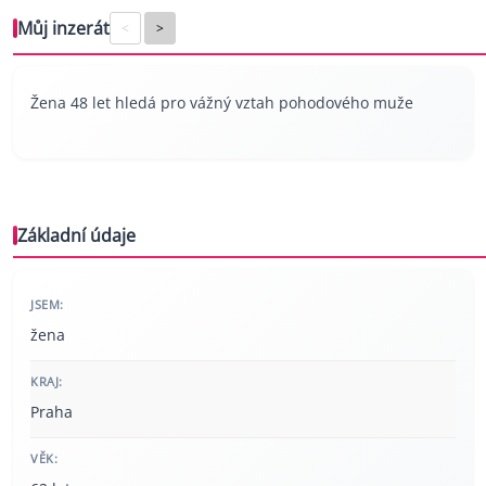
Můj inzerát
<
>
Žena 48 let hledá pro vážný vztah pohodového muže
Základní údaje
JSEM:
žena
KRAJ:
Praha
VĚK: