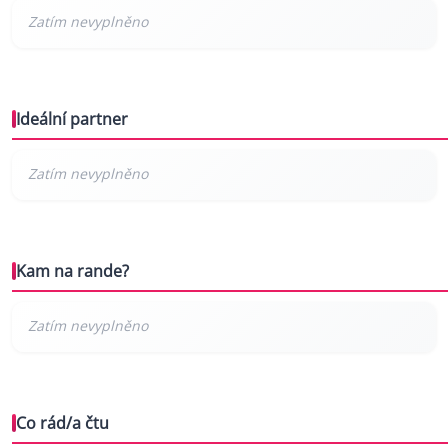
Ideální partner
Kam na rande?
Co rád/a čtu