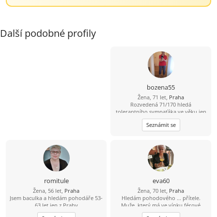
Další podobné profily
bozena55
Žena, 71 let,
Praha
Rozvedená 71/170 hledá
tolerantního sympaťáka ve věku jen
od 69-74 let z Prahy a blízkého okolí,
Seznámit se
abstinent a nekuřák vítán, FOTO
napoví, osobní setkání rozhodne. Na
odpovědi bez fota nereaguji, děkuji.
Každý ve svém a přesto spolu.
Pomůžeme náhodě ?
romitule
eva60
Žena, 56 let,
Praha
Žena, 70 let,
Praha
Jsem baculka a hledám pohodáře 53-
Hledám pohodového ... přítele.
63 let jen z Prahy
Muže, který má ve vínku férové
jednání. Najdu ještě někoho pro