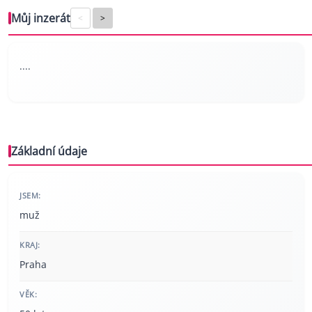
Můj inzerát
<
>
....
Základní údaje
JSEM:
muž
KRAJ:
Praha
VĚK: