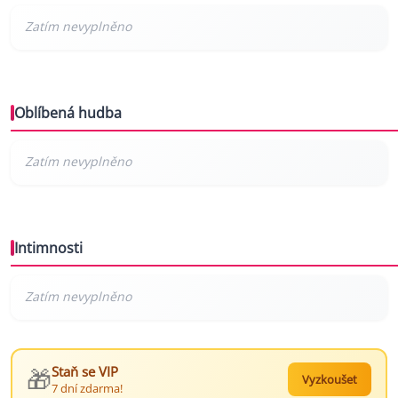
Oblíbená hudba
Intimnosti
🎁
Staň se VIP
Vyzkoušet
7 dní zdarma!