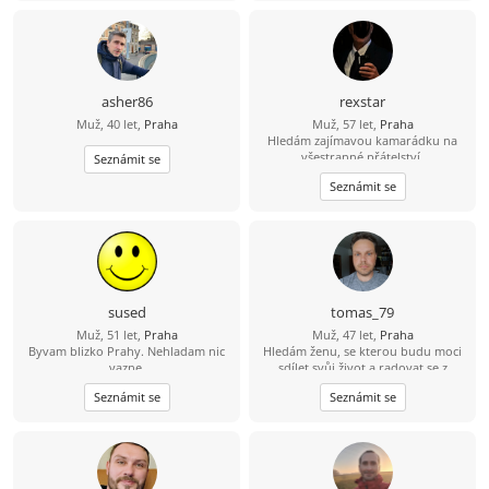
osobní rozvoj. Mám raději klidný
život než dobrodružství, ale občas
rád vykročím mimo svou komfortní
zónu. Hledám dlouhodobý,
monogamní vztah založený na
oboustranné podpoře, respektu a
asher86
rexstar
otevřené komunikaci. Na zájmech
Muž, 40 let,
Praha
Muž, 57 let,
Praha
nezáleží, hlavní je shoda v
Hledám zajímavou kamarádku na
hodnotách. Umím si představit život
všestranné přátelství.
Seznámit se
s dětmi i bez nich. Nemám zvíře,
mám je rád.
Seznámit se
sused
tomas_79
Muž, 51 let,
Praha
Muž, 47 let,
Praha
Byvam blizko Prahy. Nehladam nic
Hledám ženu, se kterou budu moci
vazne.
sdílet svůj život a radovat se z
každého nového dne v její
Seznámit se
Seznámit se
společnosti