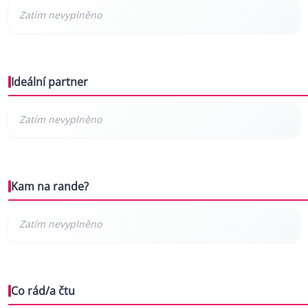
Ideální partner
Kam na rande?
Co rád/a čtu