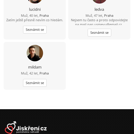
lucidni
ledva
Muž, 40 let,
Praha
Muž, 47 let,
Praha
Zatím ještě přesně nevím co hledám.
Nejsem tu často a proto odpovidejte
na mail
pan.usmevu@email.cz
.
_______________________ Tady je to
Seznámit se
Seznámit se
nepřehledné. Hledám Jiskru v kupce
sena a co bude dál se uvidí :). A ta
Jiskra by měla mít aspoň trochu
zapálení pro sport (kolo) a přírodu
(mám rád východ/západ slunce na
vrcholu kopce). Sám sebe vnímám
asi jako upřímného, veselého kluka,
co se nebojí srandy. Jsem pohodář
mildam
(žádný extrémista) = kochat se a
Muž, 42 let,
Praha
nehrotit :) A těch fotek se nebojte.
Také mám rád pohodu a relax. S
Seznámit se
batohem chodím jen občas Není nic
hezčího než usměvavá holka Tímto
vás zdraví Marek