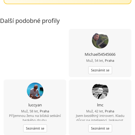
Další podobné profily
Michael54545666
Muž, 54 let,
Praha
Seznámit se
luccyan
lmc
Muž, 58 let,
Praha
Muž, 42 let,
Praha
Příjemnou ženu na blízká setkání
Jsem bezdětný introvert. Kladu
hezkého druhu.
důraz na inteligenci, laskavost,
sebereflexi a osobní růst. Důležité je,
Seznámit se
Seznámit se
abys byla hodná, otevřená v
komunikaci, autentická a snažila se o