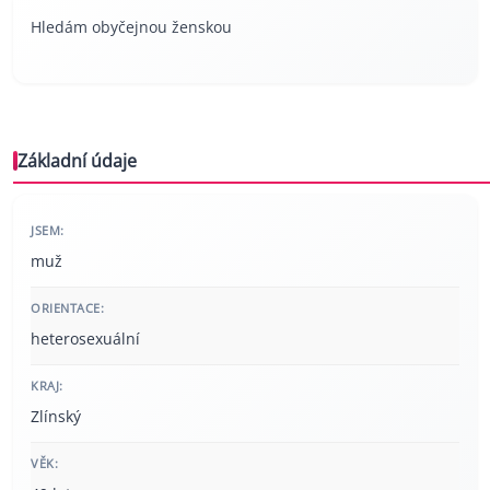
Hledám obyčejnou ženskou
Základní údaje
JSEM:
muž
ORIENTACE:
heterosexuální
KRAJ:
Zlínský
VĚK: