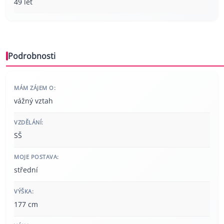
49 let
Podrobnosti
MÁM ZÁJEM O:
vážný vztah
VZDĚLÁNÍ:
SŠ
MOJE POSTAVA:
střední
VÝŠKA:
177 cm