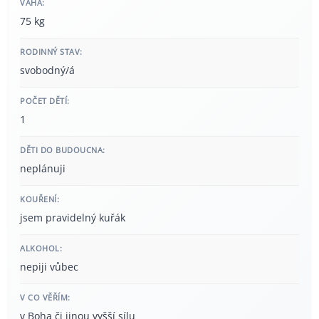
VÁHA:
75 kg
RODINNÝ STAV:
svobodný/á
POČET DĚTÍ:
1
DĚTI DO BUDOUCNA:
neplánuji
KOUŘENÍ:
jsem pravidelný kuřák
ALKOHOL:
nepiji vůbec
V CO VĚŘÍM:
v Boha či jinou vyšší sílu