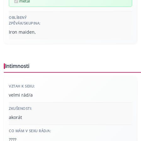
metal
OBLÍBENÝ
ZPĚVÁK/SKUPINA:
Iron maiden,
Intimnosti
VZTAH K SEXU:
velmi rád/a
ZKUŠENOSTI:
akorát
CO MÁM V SEXU RÁD/A:
????