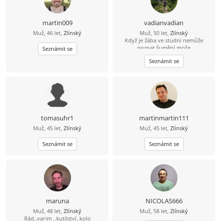
martin009
vadianvadian
Muž, 46 let,
Zlínský
Muž, 50 let,
Zlínský
Když je žába ve studni nemůže
poznat šumění moře
Seznámit se
Seznámit se
tomasuhr1
martinmartin111
Muž, 45 let,
Zlínský
Muž, 45 let,
Zlínský
Seznámit se
Seznámit se
maruna
NICOLAS666
Muž, 48 let,
Zlínský
Muž, 58 let,
Zlínský
Rád..varim ..kutilství..kolo