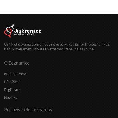
Už 16 let dáváme dohromady nové páry. Kvalitní online seznamka s
tisíci prověřenými uživateli. Seznámení zábavně a aktivně.
O Seznamce
Najít partnera
Přihlášení
Registrace
Novinky
Pro uživatele seznamky