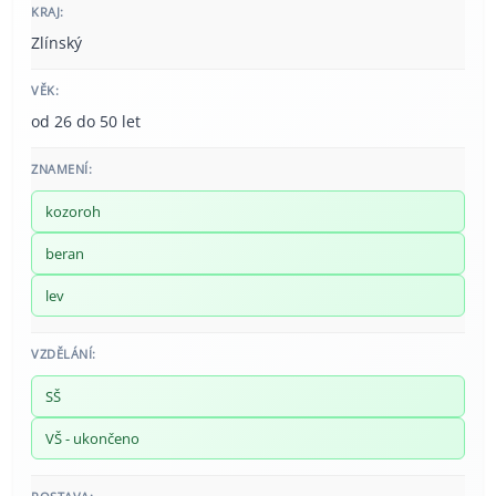
KRAJ:
Zlínský
VĚK:
od 26 do 50 let
ZNAMENÍ:
kozoroh
beran
lev
VZDĚLÁNÍ:
SŠ
VŠ - ukončeno