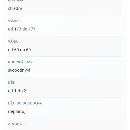
POSTAVA:
střední
VÝŠKA:
od 173 do 177
VÁHA:
od 60 do 60
RODINNÝ STAV:
svobodný/á
DĚTI:
od 1 do 2
DĚTI DO BUDOUCNA:
neplánuji
ALKOHOL: