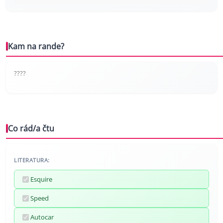
Kam na rande?
????
Co rád/a čtu
LITERATURA:
Esquire
Speed
Autocar