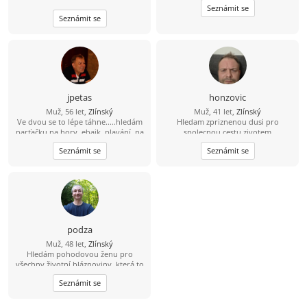
Seznámit se
Seznámit se
jpetas
honzovic
Muž, 56 let,
Zlínský
Muž, 41 let,
Zlínský
Ve dvou se to lépe táhne.....hledám
Hledam zpriznenou dusi pro
parťačku na hory, ebajk, plavání, na
spolecnou cestu zivotem
fajn zážitky i běžné dny. Holku s
Seznámit se
Seznámit se
kterým mi bude fajn. Pokud tě můj
profil zaujal... šest nula osm šest
jedna pet čtyři devět nula
podza
Muž, 48 let,
Zlínský
Hledám pohodovou ženu pro
všechny životní bláznoviny, která to
myslí opravdu vážně a nemá
Seznámit se
problém se sejít.