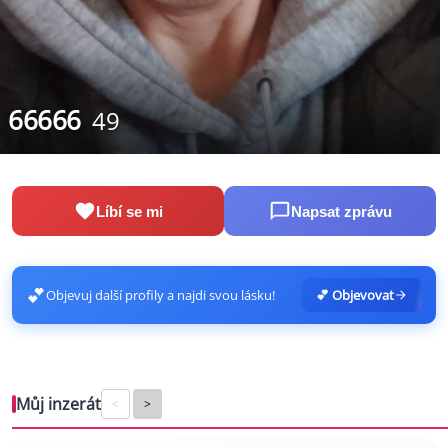
66666
49
Líbí se mi
Napsat zprávu
💕
Objevuj další profily a najdi svou lásku!
💕 Objevovat
Můj inzerát
<
>