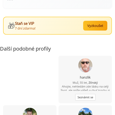
🎁
Staň se VIP
Vyzkoušet
7 dní zdarma!
Další podobné profily
hanzlik
Muž, 55 let,
Zlínský
Ahojte, nehledám zde lásku na celý
život, ale spíše vášeň a chuť trochu si
ještě užít sexu. Nabízím diskrétnost,
Seznámit se
serióznost, mobilitu a hlavně velkou
chuť. Pokud jsi na tom podobně,
můžeme se zkusit seznámit.