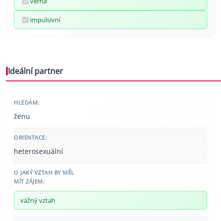
věrná
impulsivní
Ideální partner
HLEDÁM:
ženu
ORIENTACE:
heterosexuální
O JAKÝ VZTAH BY MĚL
MÍT ZÁJEM:
vážný vztah