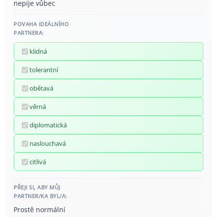
nepije vůbec
POVAHA IDEÁLNÍHO
PARTNERA:
klidná
tolerantní
obětavá
věrná
diplomatická
naslouchavá
citlivá
PŘEJI SI, ABY MŮJ
PARTNER/KA BYL/A:
Prostě normální