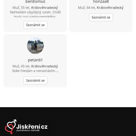
benitomus
honzaa8
Muž, 55 let,
Královéhradecký
Muž, 64 let,
Královéhradecký
Nehledám obyčejný vztah. Chtěl
bych cosi nadpozemského,
Seznámit se
výjimečného, ne šedivého a
Seznámit se
zbytečného.
petan61
Muž, 65 let,
Královéhradecký
Stále hledám a nenacházím....
Seznámit se