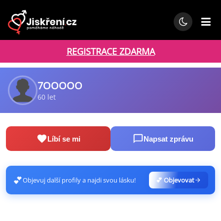
REGISTRACE ZDARMA
7OOOOO
60 let
Líbí se mi
Napsat zprávu
💕
Objevuj další profily a najdi svou lásku!
💕 Objevovat