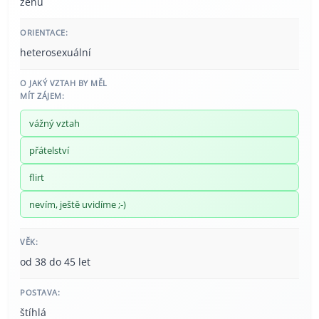
ženu
ORIENTACE:
heterosexuální
O JAKÝ VZTAH BY MĚL
MÍT ZÁJEM:
vážný vztah
přátelství
flirt
nevím, ještě uvidíme ;-)
VĚK:
od 38 do 45 let
POSTAVA:
štíhlá