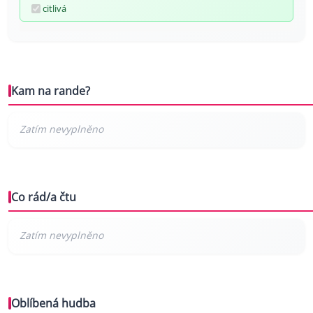
citlivá
Kam na rande?
Co rád/a čtu
Oblíbená hudba