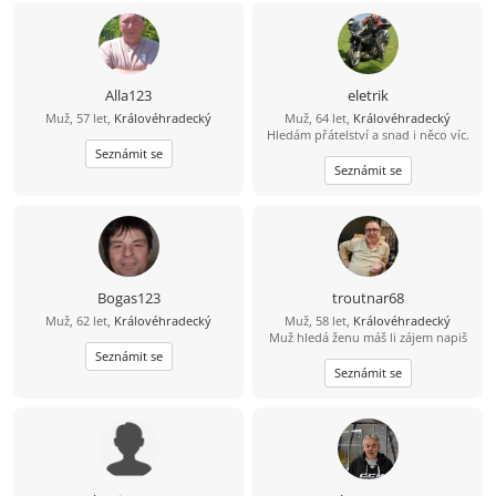
vzájemně se podporoval.
Alla123
eletrik
Muž, 57 let,
Královéhradecký
Muž, 64 let,
Královéhradecký
Hledám přátelství a snad i něco víc.
Seznámit se
Seznámit se
Bogas123
troutnar68
Muž, 62 let,
Královéhradecký
Muž, 58 let,
Královéhradecký
Muž hledá ženu máš li zájem napiš
Seznámit se
Seznámit se