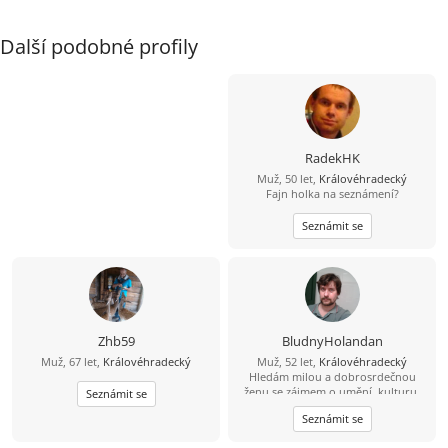
Další podobné profily
RadekHK
Muž, 50 let,
Královéhradecký
Fajn holka na seznámení?
Seznámit se
Zhb59
BludnyHolandan
Muž, 67 let,
Královéhradecký
Muž, 52 let,
Královéhradecký
Hledám milou a dobrosrdečnou
ženu se zájmem o umění, kulturu,
Seznámit se
památky a láskou ke zvířatům a
Seznámit se
přírodě. Rád bych s takovou ženou
spoluprožíval hezké chvíle a