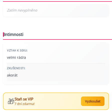
Intimnosti
VZTAH K SEXU:
velmi rád/a
ZKUŠENOSTI:
akorát
🎁
Staň se VIP
Vyzkoušet
7 dní zdarma!