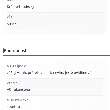
Královéhradecký
VĚK:
60 let
Podrobnosti
MÁM ZÁJEM O:
vážný vztah, přátelství, flirt, nevím, ještě uvidíme ;-)
VZDĚLÁNÍ:
VŠ - ukončeno
MOJE POSTAVA:
sportovní