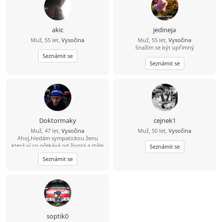
akic
jedineja
Muž, 55 let,
Vysočina
Muž, 55 let,
Vysočina
Snažím se být upřímný
Seznámit se
Seznámit se
Doktormaky
cejnek1
Muž, 47 let,
Vysočina
Muž, 50 let,
Vysočina
Ahoj,hledám sympatickou ženu
která ví co očekává od života a stále
Seznámit se
ještě hledá toho prvého pro
Seznámit se
společnou cestu.Jsem optimista a
věřím že někde jsi...
soptik0