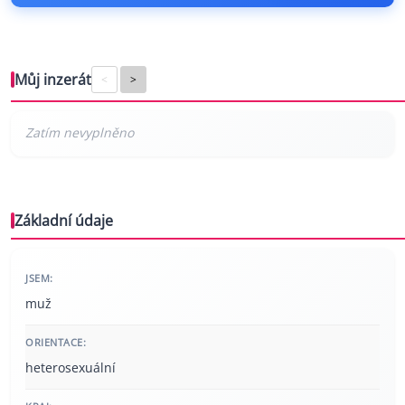
Můj inzerát
<
>
Základní údaje
JSEM:
muž
ORIENTACE:
heterosexuální