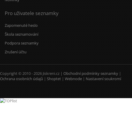
Pro uživatele seznamky
Zapomenuté heslo
Škola seznamování
Podpora seznamky
Zrušení účtu
Copyright © 2010 - 2026 Jiskreni.cz |
Obchodní podmínky seznamky
|
Ochrana osobních údajů
|
Shoptet
|
Webnode
|
Nastavení soukromí