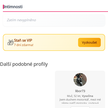
Intimnosti
🎁
Staň se VIP
Vyzkoušet
7 dní zdarma!
Další podobné profily
libor73
Muž, 52 let,
Vysočina
Jsem duchem motorkář, mezi mé
zájmy patří motorky, rocková
hudba, sport a příroda. Hledám