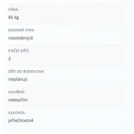
VÁHA:
85 kg
RODINNÝ STAV:
rozvedený/á
POČET DĚTÍ:
2
DĚTI DO BUDOUCNA:
neplánuji
KOUŘENÍ:
nekouřím
ALKOHOL:
příležitostně