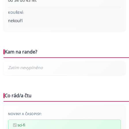
od 34 do 43 let
KOUŘENÍ:
nekouří
Kam na rande?
Co rád/a čtu
NOVINY A ČASOPISY:
sci-fi