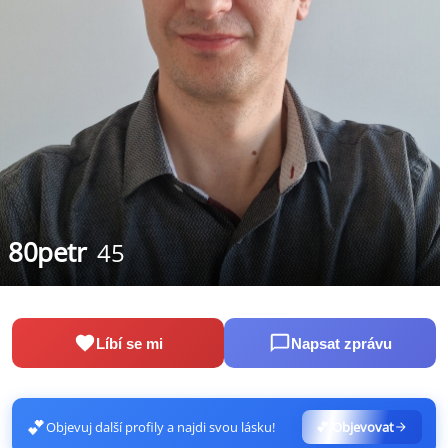
80petr
45
Líbí se mi
Napsat zprávu
💕
Objevuj další profily a najdi svou lásku!
💕 Objevovat