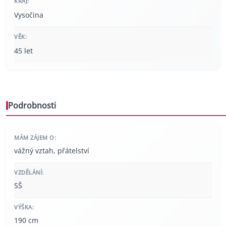
KRAJ:
Vysočina
VĚK:
45 let
Podrobnosti
MÁM ZÁJEM O:
vážný vztah, přátelství
VZDĚLÁNÍ:
SŠ
VÝŠKA:
190 cm