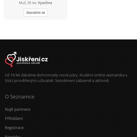
Muž, 55 let,
Vysočina
Seznámit se
Už 16 let dáváme dohromady nové páry. Kvalitní online seznamka s
tisíci prověřenými uživateli. Seznámení zábavně a aktivně.
O Seznamce
Najít partnera
Přihlášení
Registrace
Novinky