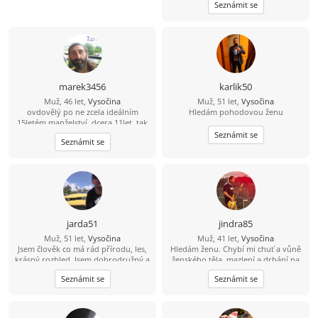
Seznámit se
ženu z Vysočiny, která by ráda
trávila čas na vesnici.
marek3456
karlik50
Muž, 46 let,
Vysočina
Muž, 51 let,
Vysočina
ovdovělý po ne zcela ideálním
Hledám pohodovou ženu
15letém manželství, dcera 11let, tak
trochu alternativně a pronárodně
Seznámit se
Seznámit se
smýšlející, tj. fráze konzum a úspěch
již se mě tak úplně netýkají, přírodu
a výlety milující, místem nynějšího
pobytu se zcela vázán necítím,
uvítám ženu trochu otevřené mysli
jarda51
jindra85
Muž, 51 let,
Vysočina
Muž, 41 let,
Vysočina
Jsem člověk co má rád přírodu, les,
Hledám ženu. Chybí mi chuť a vůně
krásný rozhled. Jsem dobrodružný a
ženského těla, mazlení a drbání na
mám rád nové věci. Hledám k sobě
zádech.. ;-) Zajdeme na kávu a
Seznámit se
Seznámit se
ženu na vztah.
uvidíme, jestli přeskočí jiskra?