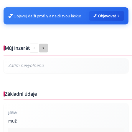
💕
Objevuj další profily a najdi svou lásku!
💕 Objevovat
Můj inzerát
<
>
Základní údaje
JSEM:
muž