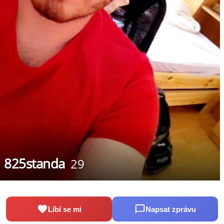
825standa
29
Líbí se mi
Napsat zprávu