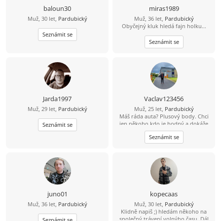
baloun30
miras1989
Muž, 30 let,
Pardubický
Muž, 36 let,
Pardubický
Obyčejný kluk hledá fajn holku...
Seznámit se
Seznámit se
Jarda1997
Vaclav123456
Muž, 29 let,
Pardubický
Muž, 25 let,
Pardubický
Máš ráda auta? Plusový body. Chci
jen někoho kdo je hodný a dokáže
Seznámit se
přemýšlet hlavou.
Seznámit se
juno01
kopecaas
Muž, 36 let,
Pardubický
Muž, 30 let,
Pardubický
Klidně napiš ;) hledám někoho na
společný trávení volnýho času. Dál
Seznámit se