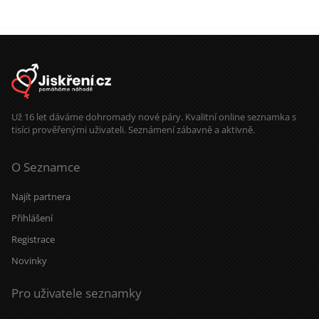
Už 16 let dáváme dohromady nové páry. Kvalitní online seznamka s
tisíci prověřenými uživateli. Seznámení zábavně a aktivně.
O Seznamce
Najít partnera
Přihlášení
Registrace
Novinky
Pro uživatele seznamky