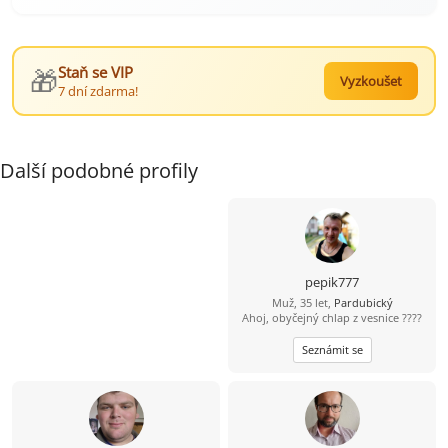
🎁
Staň se VIP
Vyzkoušet
7 dní zdarma!
Další podobné profily
pepik777
Muž, 35 let,
Pardubický
Ahoj, obyčejný chlap z vesnice ????
Seznámit se