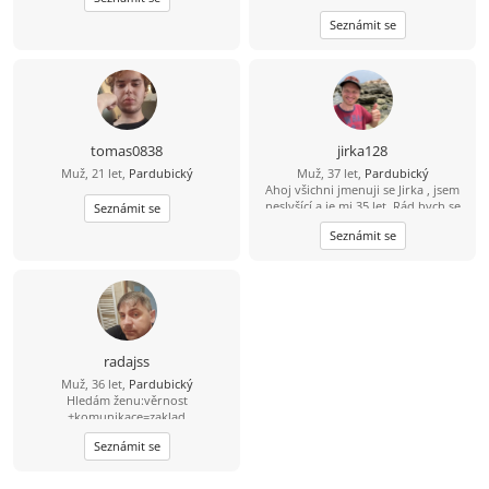
se uvidí podle sympatií. Inteligentní
Seznámit se
pohodář, rád sportuju, rád si přečtu
knížku.
tomas0838
jirka128
Muž, 21 let,
Pardubický
Muž, 37 let,
Pardubický
Ahoj všichni jmenuji se Jirka , jsem
neslyšící a je mi 35 let. Rád bych se
Seznámit se
seznámil s dívkou od 20-40let. Mám
Seznámit se
rád výlety , dovolené , plavání , kolo,
zvířata a procházky. Budu rád , když
napíšeš.
radajss
Muž, 36 let,
Pardubický
Hledám ženu:věrnost
+komunikace=zaklad
Seznámit se