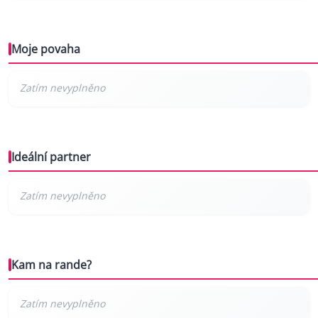
Moje povaha
Ideální partner
Kam na rande?