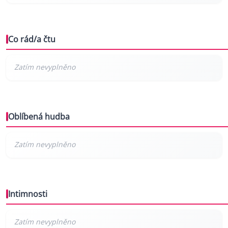
Co rád/a čtu
Oblíbená hudba
Intimnosti