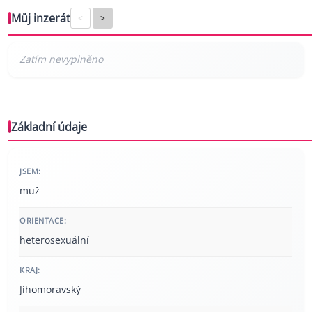
Můj inzerát
<
>
Základní údaje
JSEM:
muž
ORIENTACE:
heterosexuální
KRAJ:
Jihomoravský