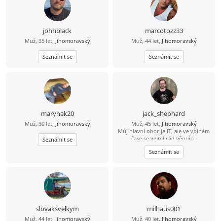
johnblack
marcotozz33
Muž, 35 let,
Jihomoravský
Muž, 44 let,
Jihomoravský
Seznámit se
Seznámit se
marynek20
jack_shephard
Muž, 30 let,
Jihomoravský
Muž, 45 let,
Jihomoravský
Můj hlavní obor je IT, ale ve volném
čase se velmi rád věnuju i
Seznámit se
humanitnějším věcem. Čas od času si
Seznámit se
rád zasportuju či zahraju na kytaru.
Hledám někoho sympatického s
trochou rozhledu, aby jsme si měli o
čem povídat. :)
slovaksvelkym
milhaus001
Muž, 44 let,
Jihomoravský
Muž, 40 let,
Jihomoravský