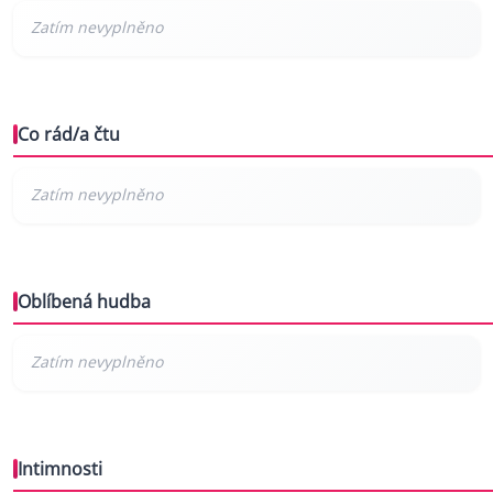
Co rád/a čtu
Oblíbená hudba
Intimnosti