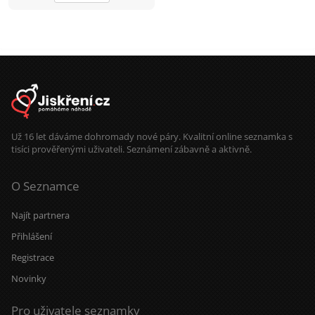
Už 16 let dáváme dohromady nové páry. Kvalitní online seznamka s
tisíci prověřenými uživateli. Seznámení zábavně a aktivně.
O Seznamce
Najít partnera
Přihlášení
Registrace
Novinky
Pro uživatele seznamky