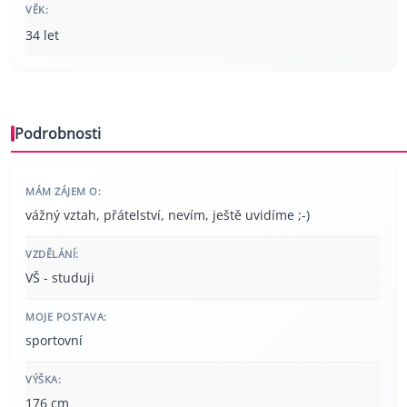
VĚK:
34 let
Podrobnosti
MÁM ZÁJEM O:
vážný vztah, přátelství, nevím, ještě uvidíme ;-)
VZDĚLÁNÍ:
VŠ - studuji
MOJE POSTAVA:
sportovní
VÝŠKA:
176 cm