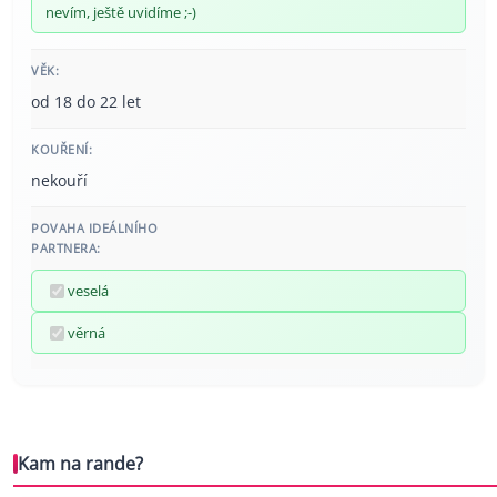
nevím, ještě uvidíme ;-)
VĚK:
od 18 do 22 let
KOUŘENÍ:
nekouří
POVAHA IDEÁLNÍHO
PARTNERA:
veselá
věrná
Kam na rande?