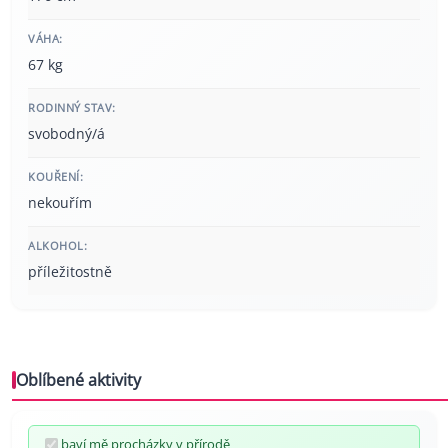
VÁHA:
67 kg
RODINNÝ STAV:
svobodný/á
KOUŘENÍ:
nekouřím
ALKOHOL:
příležitostně
Oblíbené aktivity
baví mě procházky v přírodě