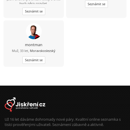
bych něco rozvíjet.
Seznámit se
Seznámit se
montman
Muž, 33 let,
Moravskoslezský
Seznámit se
Už 16 let dáváme dohromady nové páry. Kvalitní online seznamka s
tisíci prověřenými uživateli. Seznámení zábavně a aktivně.