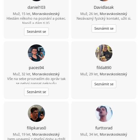
člověk s kterým se dá sednout
normálně se sním bavit smát a
daniel103
Davidlasak
budovat vztah budu rád za tvou
Muž, 15 let,
Moravskoslezský
Muž, 26 let,
Moravskoslezský
odpověď.
Hledám někoho na poznání a pokec.
Nezávazný fyzický kontakt, užit si.
Napiš a dám ti IG.
Seznámit se
Seznámit se
paces94
filda890
Muž, 32 let,
Moravskoslezský
Muž, 29 let,
Moravskoslezský
Vše na sebe prozradím do zpráv tak
se neboj napsat nekoušu
Seznámit se
Seznámit se
filipkaras0
furttorad
Muž, 19 let,
Moravskoslezský
Muž, 34 let,
Moravskoslezský
Jsem unavený z dnešní doby a chtěl