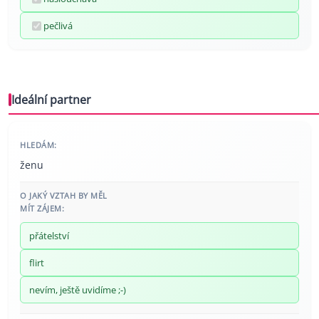
pečlivá
Ideální partner
HLEDÁM:
ženu
O JAKÝ VZTAH BY MĚL
MÍT ZÁJEM:
přátelství
flirt
nevím, ještě uvidíme ;-)