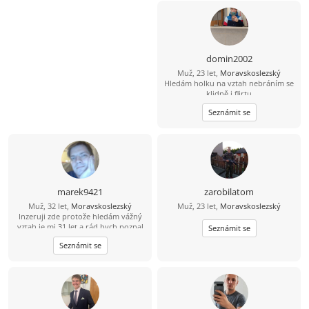
domin2002
Muž, 23 let,
Moravskoslezský
Hledám holku na vztah nebráním se
klidně i flirtu
Seznámit se
marek9421
zarobilatom
Muž, 32 let,
Moravskoslezský
Muž, 23 let,
Moravskoslezský
Inzeruji zde protože hledám vážný
vztah je mi 31 let a rád bych poznal
Seznámit se
tu pravou. Abych byl řekl pravdu
Seznámit se
mám epilepsii od 15 let takže bydlím
s mamkou v Havířově nemějte mi to
za zlé. Takže prosím jen ty co to
myslí vážně. Jinak mezi mé koníčky
patří čtení mangy a anime občas
pečení (hlavně sladkého) Pokud jsi