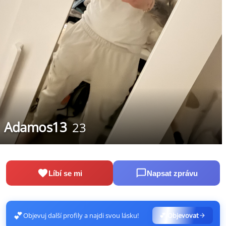
Adamos13
23
Líbí se mi
Napsat zprávu
💕
Objevuj další profily a najdi svou lásku!
💕 Objevovat