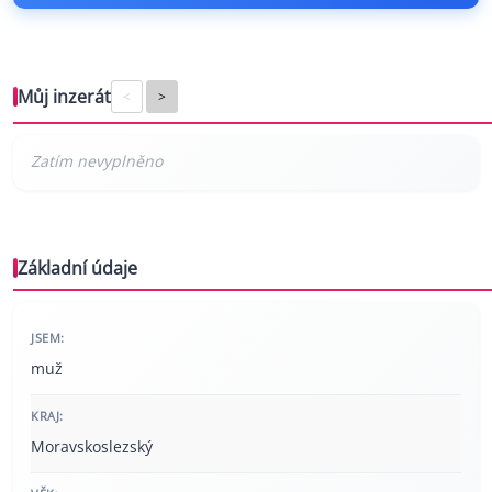
Můj inzerát
<
>
Základní údaje
JSEM:
muž
KRAJ:
Moravskoslezský