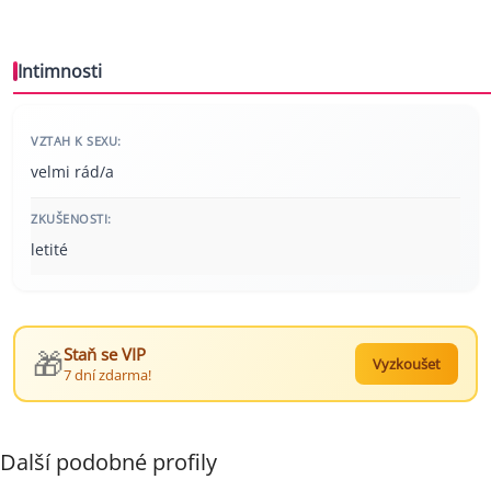
Intimnosti
VZTAH K SEXU:
velmi rád/a
ZKUŠENOSTI:
letité
🎁
Staň se VIP
Vyzkoušet
7 dní zdarma!
Další podobné profily