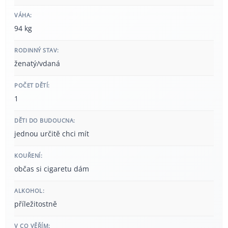
VÁHA:
94 kg
RODINNÝ STAV:
ženatý/vdaná
POČET DĚTÍ:
1
DĚTI DO BUDOUCNA:
jednou určitě chci mít
KOUŘENÍ:
občas si cigaretu dám
ALKOHOL:
příležitostně
V CO VĚŘÍM: