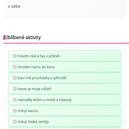
v sebe
Oblíbené aktivity
trávím rád/a čas s přáteli
chodím rád/a do kina
baví mě procházky v přírodě
tanec je moje vášeň
nejraději ležím u moře a relaxuji
miluji saunu
miluji české seriály