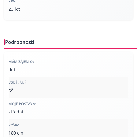
VĚK:
23 let
Podrobnosti
MÁM ZÁJEM O:
flirt
VZDĚLÁNÍ:
SŠ
MOJE POSTAVA:
střední
VÝŠKA:
180 cm