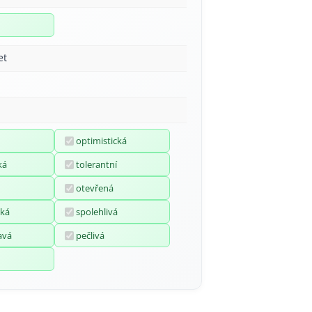
et
optimistická
ká
tolerantní
otevřená
ká
spolehlivá
avá
pečlivá