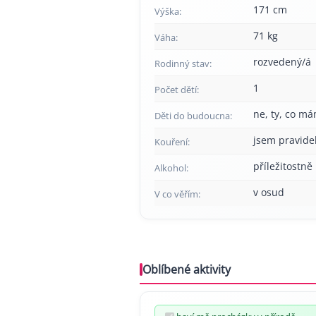
171 cm
Výška:
71 kg
Váha:
rozvedený/á
Rodinný stav:
1
Počet dětí:
ne, ty, co má
Děti do budoucna:
jsem pravide
Kouření:
příležitostně
Alkohol:
v osud
V co věřím:
Oblíbené aktivity