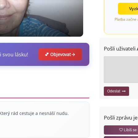
Vyzk
Platba začne 
Pošli uživateli
i svou lásku!
💕 Objevovat
Odeslat
terý rád cestuje a nesnáší nudu.
Pošli zprávu j
Líbíš se