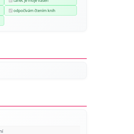
tanec je moje vášeň
odpočívám čtením knih
ní