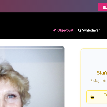
RE
💕 Objevovat
Vyhledávání
Staň
Získej ext
T