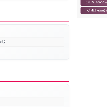
Chci o tobě v
Máš krásný 
cký