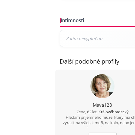
Intimnosti
Další podobné profily
Mava128
Žena, 62 let,
Královéhradecký
Hledám příjemného muže, který má c
vyrazit na výlet, k moři, na kolo, nebo je
objevovat hezká místa