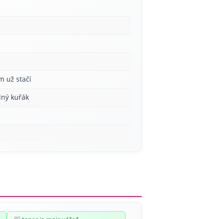
m už stačí
lný kuřák