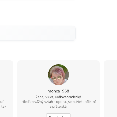
monca1968
Žena, 58 let,
Královéhradecký
huť
Hledám vážný vztah s oporu. Jsem. Nekonfliktní
n tak
a přátelská.