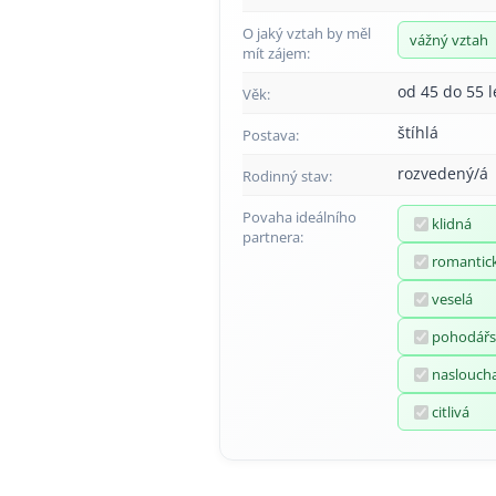
O jaký vztah by měl
vážný vztah
mít zájem:
od 45 do 55 l
Věk:
štíhlá
Postava:
rozvedený/á
Rodinný stav:
Povaha ideálního
klidná
partnera:
romantic
veselá
pohodářs
naslouch
citlivá