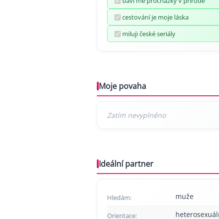
baví mě procházky v přírodě
cestování je moje láska
miluji české seriály
Moje povaha
Ideální partner
muže
Hledám:
heterosexuál
Orientace: