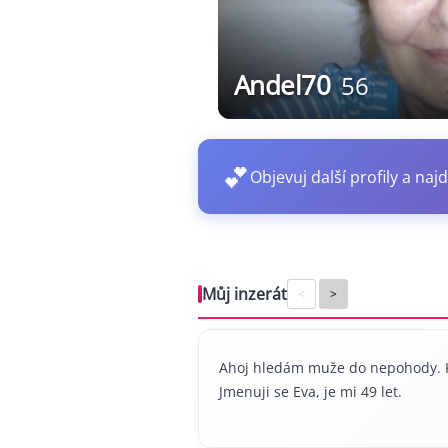
Andel70
56
💕
Objevuj další profily a najd
Můj inzerát
<
>
Ahoj hledám muže do nepohody. K
Jmenuji se Eva, je mi 49 let.