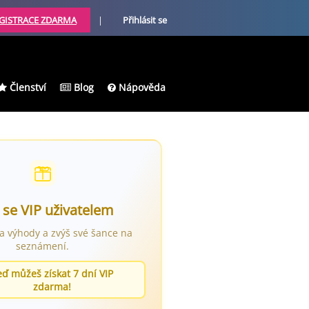
GISTRACE ZDARMA
|
Přihlásit se
Členství
Blog
Nápověda
 se VIP uživatelem
ra výhody a zvýš své šance na
seznámení.
eď můžeš získat 7 dní VIP
zdarma!