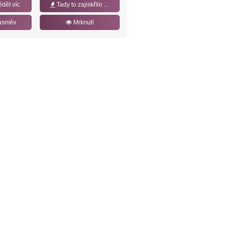
ědět víc
Tady to zajiskřilo ...
úsměv
Mrknutí