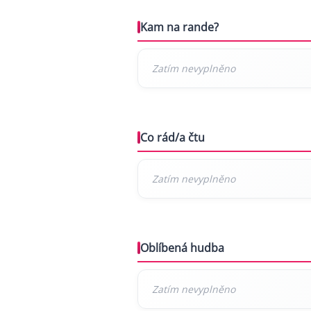
Kam na rande?
Co rád/a čtu
Oblíbená hudba