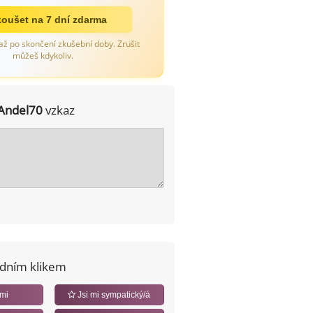
oušet na 7 dní zdarma
až po skončení zkušební doby. Zrušit
můžeš kdykoliv.
Andel70
vzkaz
edním klikem
 mi
Jsi mi sympatický/á