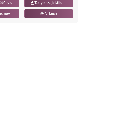
ědět víc
Tady to zajiskřilo ...
úsměv
Mrknutí