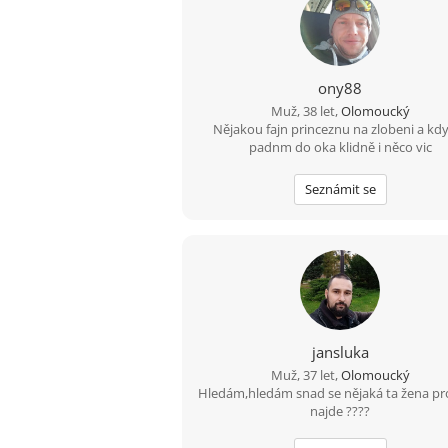
ony88
Muž, 38 let,
Olomoucký
Nějakou fajn princeznu na zlobeni a kdy
padnm do oka klidně i něco vic
Seznámit se
jansluka
Muž, 37 let,
Olomoucký
Hledám,hledám snad se nějaká ta žena p
najde ????