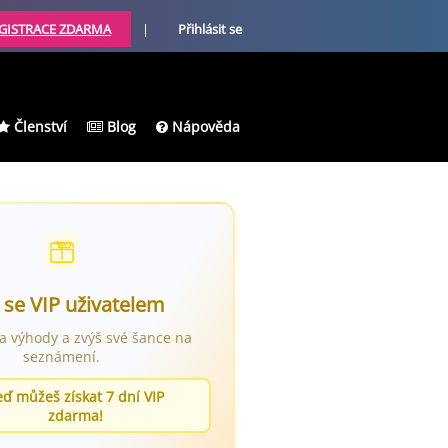
GISTRACE ZDARMA
|
Přihlásit se
Členství
Blog
Nápověda
 se VIP uživatelem
ra výhody a zvýš své šance na
seznámení.
eď můžeš získat 7 dní VIP
zdarma!