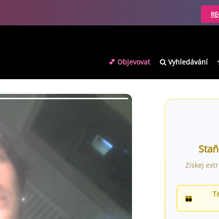
RE
💕 Objevovat
Vyhledávání
Staň
Získej ext
T