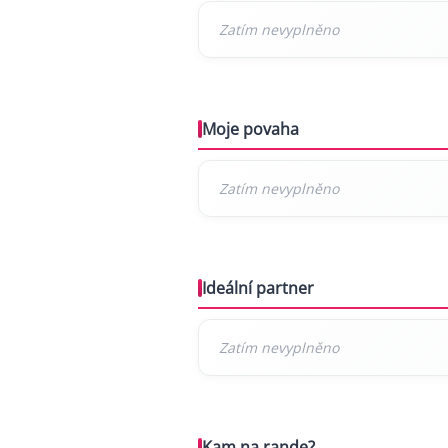
Moje povaha
Ideální partner
Kam na rande?