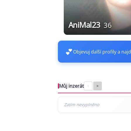
AniMal23
36
💕
Objevuj další profily a najd
Můj inzerát
<
>