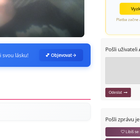
Vyzk
Platba začne 
Pošli uživateli
i svou lásku!
💕 Objevovat
Odeslat
Pošli zprávu j
Líbíš se