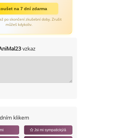
oušet na 7 dní zdarma
až po skončení zkušební doby. Zrušit
můžeš kdykoliv.
AniMal23
vzkaz
edním klikem
 mi
Jsi mi sympatický/á