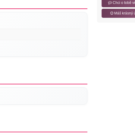
Chci o tobě v
Máš krásný 