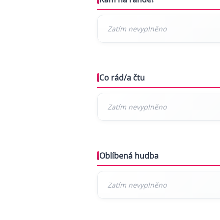
Co rád/a čtu
Oblíbená hudba