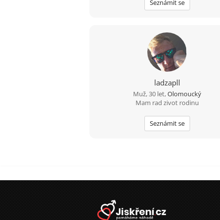
Seznámit se
ladzapll
Muž, 30 let,
Olomoucký
Mam rad zivot rodinu
Seznámit se