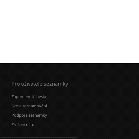
Pro uživatele seznamky
Zapomenuté heslo
Škola seznamování
Podpora seznamky
Zrušení účtu