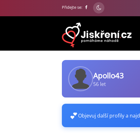
Přidejte se:
Apollo43
56 let
💕
Objevuj další profily a najd