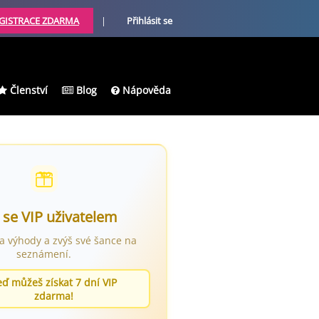
GISTRACE ZDARMA
|
Přihlásit se
Členství
Blog
Nápověda
 se VIP uživatelem
ra výhody a zvýš své šance na
seznámení.
eď můžeš získat 7 dní VIP
zdarma!