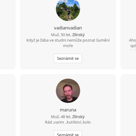
vadianvadian
Muž, 50 let,
Zlínský
Když je žába ve studni nemůže poznat šumění
Ahoj
moře
spí
Nab
hlavn
Seznámit se
maruna
Muž, 48 let,
Zlínský
Rád..varim ..kutilství..kolo
Seznámit se