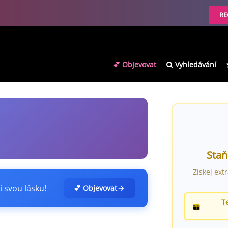
RE
💕 Objevovat
Vyhledávání
Staň
Získej ext
i svou lásku!
💕 Objevovat
T