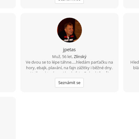
jpetas
Muž, 56 let,
Zlínský
Ve dvou se to lépe táhne.....hledám parťačku na
Hled
hory, ebajk, plavání, na fajn zážitky i běžné dny.
blá
Holku s kterým mi bude fajn. Pokud tě můj
profil zaujal... šest nula osm šest jedna pet čtyři
Seznámit se
devět nula