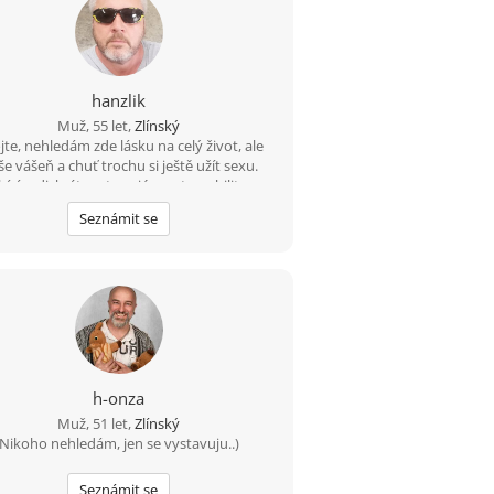
hanzlik
Muž, 55 let,
Zlínský
te, nehledám zde lásku na celý život, ale
še vášeň a chuť trochu si ještě užít sexu.
ízím diskrétnost, serióznost, mobilitu a
ě velkou chuť. Pokud jsi na tom podobně,
Seznámit se
můžeme se zkusit seznámit.
h-onza
Muž, 51 let,
Zlínský
Nikoho nehledám, jen se vystavuju..)
Seznámit se