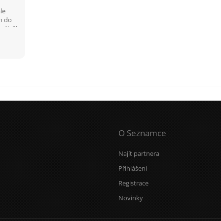
le
m do
záleží
O Seznamce
Najít partnera
Přihlášení
Registrace
Novinky