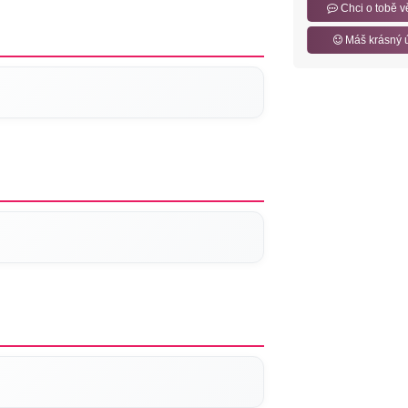
Chci o tobě v
Máš krásný 