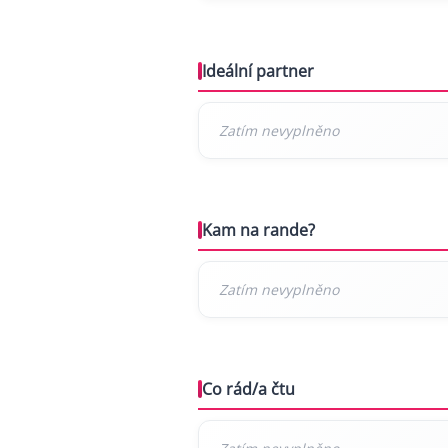
Ideální partner
Kam na rande?
Co rád/a čtu