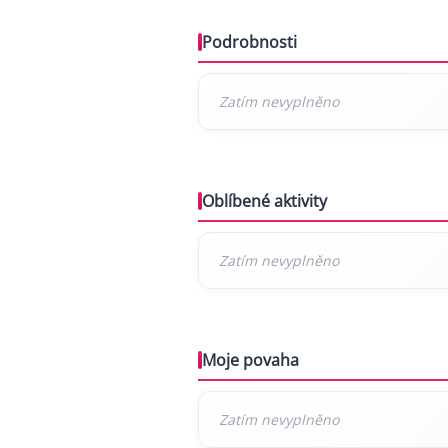
Podrobnosti
Oblíbené aktivity
Moje povaha