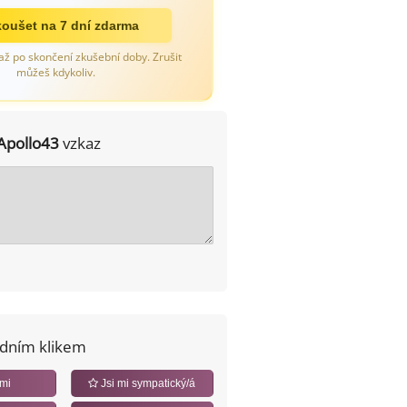
oušet na 7 dní zdarma
až po skončení zkušební doby. Zrušit
můžeš kdykoliv.
Apollo43
vzkaz
edním klikem
 mi
Jsi mi sympatický/á