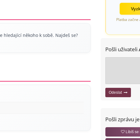
Vyzk
Platba začne 
 hledající někoho k sobě. Najdeš se?
Pošli uživateli
Odeslat
Pošli zprávu j
Líbíš se