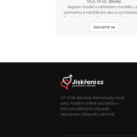
Muž, 60 let,
Zlínský
Nejsem model a nehledám modelku, a
partnerku k návštěvám akcí a vycházká
přírody. Ostatním věcem se nebráním, ale 
na vzájemné přitažlivosti.
Seznámit se
Už 16 let dáváme dohromady nové
páry. Kvalitní online seznamka s
tisíci prověřenými uživateli.
Seznámení zábavně a aktivně.