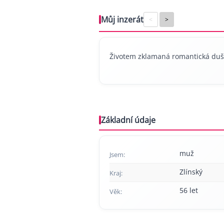
Můj inzerát
<
>
Životem zklamaná romantická duše
Základní údaje
muž
Jsem:
Zlínský
Kraj:
56 let
Věk: