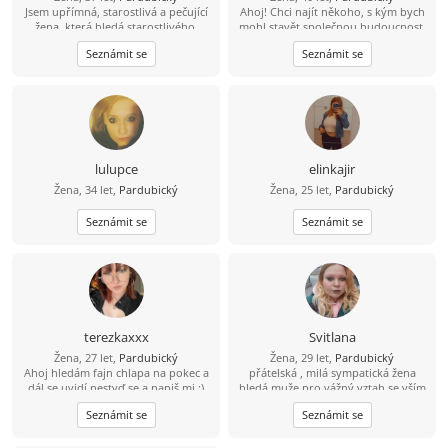
Jsem upřímná, starostlivá a pečující
Ahoj! Chci najít někoho, s kým bych
žena, která hledá starostlivého,
mohl stavět společnou budoucnost.
upřímného a chápavého muže. Jsem
Pošli mi svůj е-mаil – je to snadné a
Seznámit se
Seznámit se
hezká, klidná a pohodová, mám
zdarma. Těším se na tvou zprávu!
ráda přírodu a ráda se dívám na
filmy a jsem ochotná jít na rande a
na výlet s tím pravým mužem.
lulupce
elinkajir
Žena, 34 let,
Pardubický
Žena, 25 let,
Pardubický
Seznámit se
Seznámit se
terezkaxxx
Svitlana
Žena, 27 let,
Pardubický
Žena, 29 let,
Pardubický
Ahoj hledám fajn chlapa na pokec a
přátelská , milá sympatická žena
dál se uvidí nestyď se a napiš mi :)
hledá muže pro vážný vztah se vším
budu ráda :)
všudy Najdu tě?
Seznámit se
Seznámit se