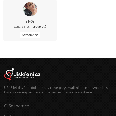
ally09
Žena, 36 let,
Pardubický
Seznámit se
Už 16 let dáváme dohromady nové páry. Kvalitní online seznamka s
tisíci prověřenými uživateli. Seznámení zábavně a aktivně.
O Seznamce