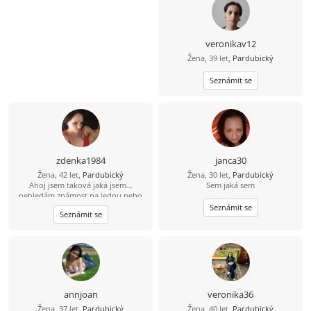
veronikav12
Žena, 39 let,
Pardubický
Seznámit se
zdenka1984
janca30
Žena, 42 let,
Pardubický
Žena, 30 let,
Pardubický
Ahoj jsem taková jaká jsem…
Sem jaká sem
nehledám známost na jednu nebo
dvě noci… hledám vztah který bude
Seznámit se
Seznámit se
trvat už na vždy ❤️
annjoan
veronika36
Žena, 37 let,
Pardubický
Žena, 40 let,
Pardubický