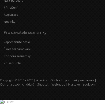
Najít partnera
Přihlášení
Registrace
Novinky
Pro uživatele seznamky
Zapomenuté heslo
Škola seznamování
Podpora seznamky
Zrušení účtu
Copyright © 2010 - 2026 Jiskreni.cz |
Obchodní podmínky seznamky
|
Ochrana osobních údajů
|
Shoptet
|
Webnode
|
Nastavení soukromí