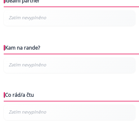
Ideální partner
Kam na rande?
Co rád/a čtu