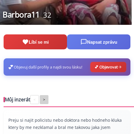
Barbora11
32
Líbí se mi
Napsat zprávu
💕
Objevuj další profily a najdi svou lásku!
💕 Objevovat
Můj inzerát
<
>
Preju si najit policistu nebo doktora nebo hodneho kluka
ktery by me nezklamal a bral me takovou jaka jsem