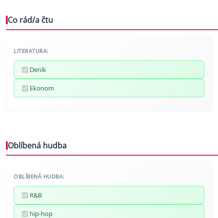
Co rád/a čtu
LITERATURA:
Deník
Ekonom
Oblíbená hudba
OBLÍBENÁ HUDBA:
R&B
hip-hop