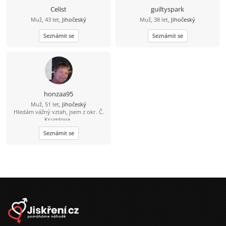
dojetí autem. Jsem spolehlivý chlap,
Celist
guiltyspark
co nezkazí žádnou srandu a raději
Muž, 43 let,
Jihočeský
Muž, 38 let,
Jihočeský
než davy vyhledává klidnější místa.
Když je čas a počasí, sbalím batoh a
Seznámit se
jdu na lehčí výlet do přírody, kde si
Seznámit se
čistím hlavu a natáčím zajímavá
místa. Dokonalost nehledám. Spíš
přirozenou pohodu – někoho, s kým
se dokážu společně zasmát,
popovídat, ale i příjemně mlčet.
Dopisování beru jen jako začátek.
Napiš a po pár větách se raději
honzaa95
uvidíme naživo u kafe nebo na
procházce.
Muž, 51 let,
Jihočeský
Hledám vážný vztah, jsem z okr. Č.
Krumlova,.
Seznámit se