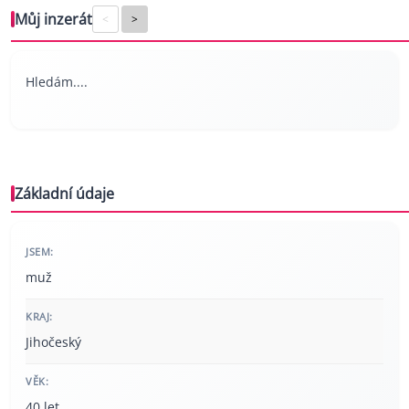
Můj inzerát
<
>
Hledám....
Základní údaje
JSEM:
muž
KRAJ:
Jihočeský
VĚK:
40 let