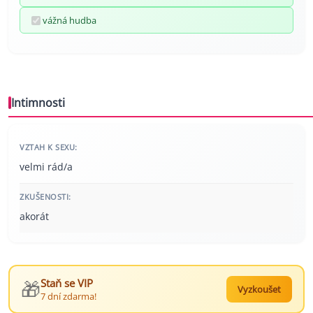
vážná hudba
Intimnosti
VZTAH K SEXU:
velmi rád/a
ZKUŠENOSTI:
akorát
🎁
Staň se VIP
Vyzkoušet
7 dní zdarma!