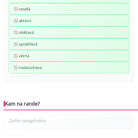
veselá
aktivní
obětavá
spolehlivá
věrná
naslouchavá
Kam na rande?