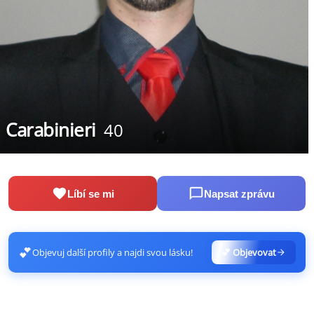
Carabinieri
40
Líbí se mi
Napsat zprávu
💕
Objevuj další profily a najdi svou lásku!
💕 Objevovat