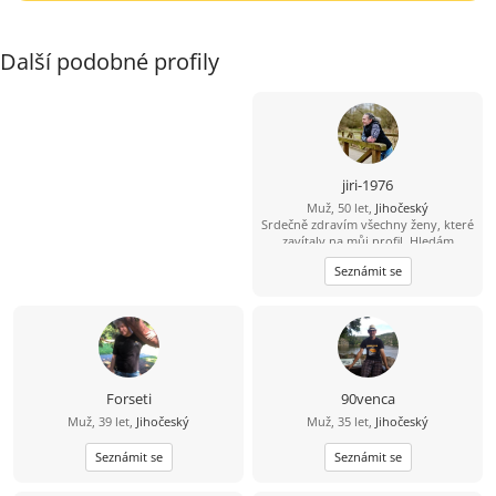
Další podobné profily
jiri-1976
Muž, 50 let,
Jihočeský
Srdečně zdravím všechny ženy, které
zavítaly na můj profil. Hledám
pohodovou ženu, která pečuje o své
Seznámit se
tělo i duši, žije vědomě a aktivně.
Jsem člověk, který ví, že hledá jednu
z tisíce - tu, se kterou si budeme
ladit myšlením i životním stylem.
Miluju přírodu, zvířata a výlety tam,
kde je ticho, čerstvý vzduch a pěkný
výhled do krajiny. Východy i západy
slunce jsou pro mě malý rituál. Rád
Forseti
90venca
spím někdy pod širákem u jezer, řek
Muž, 39 let,
Jihočeský
Muž, 35 let,
Jihočeský
a lesních pramenů. Občas chodím
bosky - i přes žhavé uhlíky. A hotel s
Seznámit se
bazénem? Ten si taky užiju. Už přes
Seznámit se
deset let si peču kváskový žitný
chleba. Naučil mě, že dobré věci