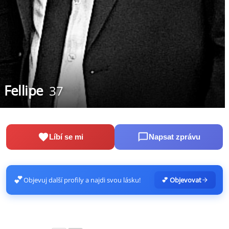
Fellipe
37
Líbí se mi
Napsat zprávu
💕
Objevuj další profily a najdi svou lásku!
💕 Objevovat