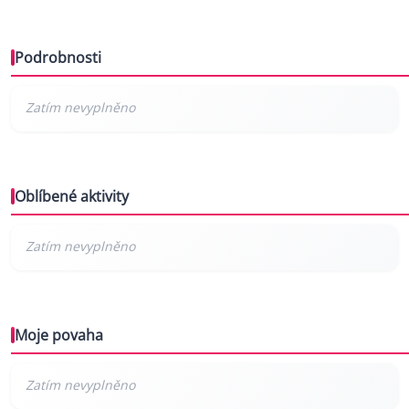
Podrobnosti
Oblíbené aktivity
Moje povaha