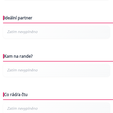
Ideální partner
Kam na rande?
Co rád/a čtu