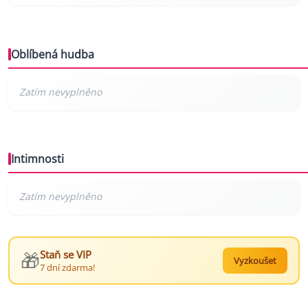
Oblíbená hudba
Intimnosti
🎁
Staň se VIP
Vyzkoušet
7 dní zdarma!