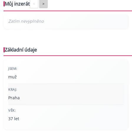
Můj inzerát
<
>
Základní údaje
JSEM:
muž
KRAJ:
Praha
VĚK:
37 let