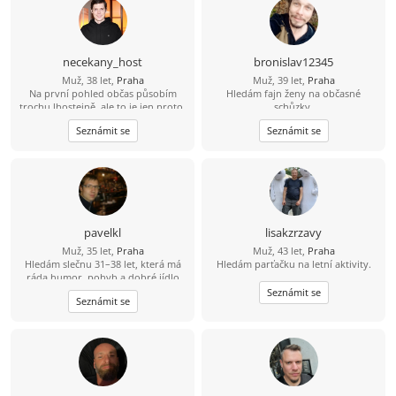
necekany_host
bronislav12345
Muž, 38 let,
Praha
Muž, 39 let,
Praha
Na první pohled občas působím
Hledám fajn ženy na občasné
trochu lhostejně, ale to je jen proto,
schůzky.
že svět raději tiše vnímám, než abych
Seznámit se
Seznámit se
měl potřebu ho neustále
komentovat. Pokud se se mnou
naučíš sdílet tohle ticho, jiskra
přeskočí sama.
pavelkl
lisakzrzavy
Muž, 35 let,
Praha
Muž, 43 let,
Praha
Hledám slečnu 31–38 let, která má
Hledám parťačku na letní aktivity.
ráda humor, pohyb a dobré jídlo
(ideálně i umí vařit ????). Mě baví
Seznámit se
Seznámit se
lyžování, bowling a dlouhé jízdy na
kole – 80 km beru jako výzvu, ne
utrpení. Hledám někoho, s kým
bude fajn nejen na výletě, ale i doma
u večeře.