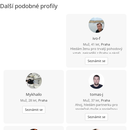
Další podobné profily
ivo-f
Muž, 41 let,
Praha
Hledám ženu pro trvalý pohodový
vztah, nejraději z Prahy a okolí.
Seznámit se
Mykhailo
tomas-j
Muž, 28 let,
Praha
Muž, 37 let,
Praha
Ahoj, hledám partnerku pro
společné chvíle a společnou
Seznámit se
budoucnost. Rád bych se s někým
Seznámit se
seznámil. Věřím, že skutečné
partnerství mezi 2 lidmi existuje. S
pozdravem, Tomáš