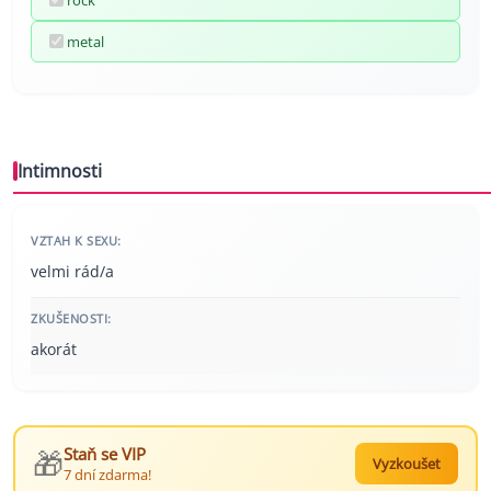
metal
Intimnosti
VZTAH K SEXU:
velmi rád/a
ZKUŠENOSTI:
akorát
🎁
Staň se VIP
Vyzkoušet
7 dní zdarma!