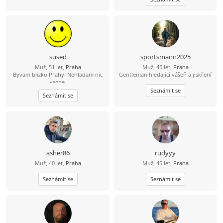
měl potřebu ho neustále
komentovat. Pokud se se mnou
naučíš sdílet tohle ticho, jiskra
přeskočí sama.
sused
sportsmann2025
Muž, 51 let,
Praha
Muž, 45 let,
Praha
Byvam blizko Prahy. Nehladam nic
Gentleman hledající vášeň a jiskření
vazne.
Seznámit se
Seznámit se
asher86
rudyyy
Muž, 40 let,
Praha
Muž, 45 let,
Praha
Seznámit se
Seznámit se