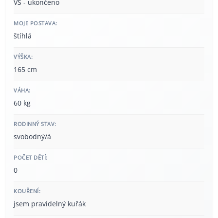
VŠ - ukončeno
MOJE POSTAVA:
štíhlá
VÝŠKA:
165 cm
VÁHA:
60 kg
RODINNÝ STAV:
svobodný/á
POČET DĚTÍ:
0
KOUŘENÍ:
jsem pravidelný kuřák