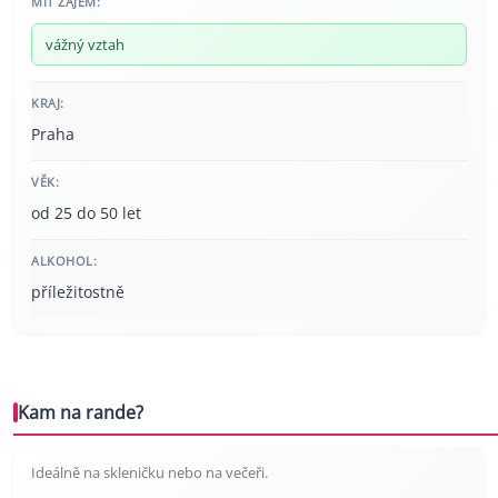
MÍT ZÁJEM:
vážný vztah
KRAJ:
Praha
VĚK:
od 25 do 50 let
ALKOHOL:
příležitostně
Kam na rande?
Ideálně na skleničku nebo na večeři.