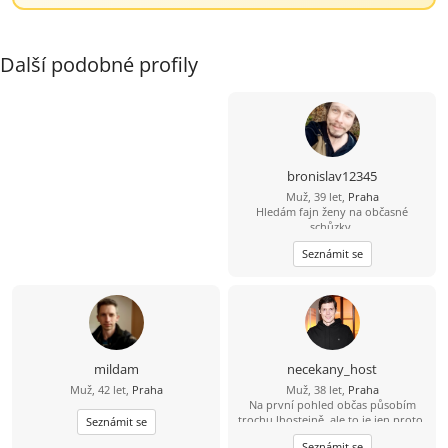
Další podobné profily
bronislav12345
Muž, 39 let,
Praha
Hledám fajn ženy na občasné
schůzky.
Seznámit se
mildam
necekany_host
Muž, 42 let,
Praha
Muž, 38 let,
Praha
Na první pohled občas působím
trochu lhostejně, ale to je jen proto,
Seznámit se
že svět raději tiše vnímám, než abych
Seznámit se