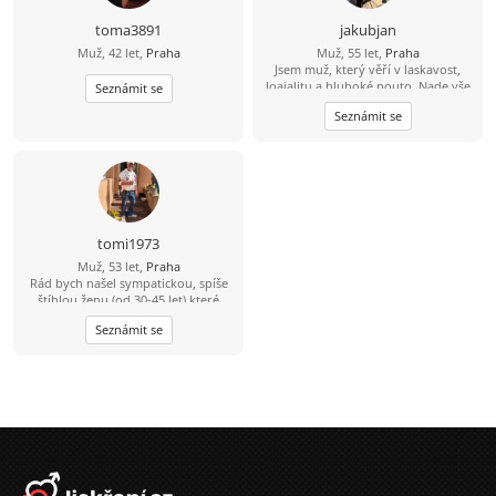
toma3891
jakubjan
Muž, 42 let,
Praha
Muž, 55 let,
Praha
Jsem muž, který věří v laskavost,
loajalitu a hluboké pouto. Nade vše
Seznámit se
si cením upřímnosti a sním o tom, že
Seznámit se
budu sdílet jednoduché a krásné
životní okamžiky s někým, kdo se v
něm cítí jako doma.
tomi1973
Muž, 53 let,
Praha
Rád bych našel sympatickou, spíše
štíhlou ženu (od 30-45 let) které
budu rád oporou :-) a pokud máš
Seznámit se
malé dítě, není to překážkou. Já
mám dospělou dceru a syna. Jsem
rozvedený (po 30ti letech vztahu).
Jsem prý také sympaťák... Jsi tady ?
Mám fenku Mopse ???? a Nemám VIP
...
tomase@email.cz