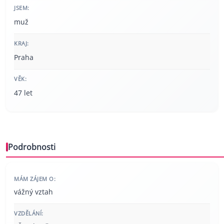
JSEM:
muž
KRAJ:
Praha
VĚK:
47 let
Podrobnosti
MÁM ZÁJEM O:
vážný vztah
VZDĚLÁNÍ: